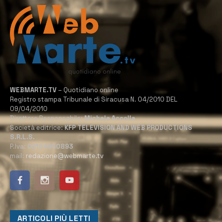
WEBMARTE.TV
– Quotidiano online
Registro stampa Tribunale di Siracusa N. 04/2010 DEL
09/04/2010
Direttore Responsabile:
Michele Accolla
Società editrice:
KFP TELEVISION AND WEB PRODUCTIONS
S.R.L.S.
P.Iva:
02184950893
mail:
redazione@webmarte.tv
ARTICOLI PIÙ LETTI