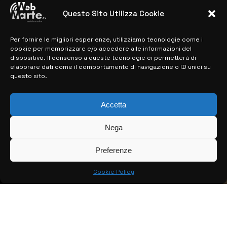
28 MARZO 2024
Questo Sito Utilizza Cookie
Per fornire le migliori esperienze, utilizziamo tecnologie come i
MAPPA DEL SITO
cookie per memorizzare e/o accedere alle informazioni del
dispositivo. Il consenso a queste tecnologie ci permetterà di
> NOTIZIE
elaborare dati come il comportamento di navigazione o ID unici su
questo sito.
> EDIZIONI LOCALI
> CONTATTI
Accetta
> INFO
Nega
Preferenze
Cookie Policy
© COPYRIGHT 2026:
KFP TELEVISION AND WEB PRODUCTIONS
S.R.L.S.
– P.IVA: 02184950893 – TUTTI I DIRITTI RISERVATI –