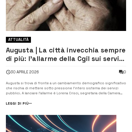
ATTUALITÀ
Augusta | La città invecchia sempre
di più: l’allarme della Cgil sui servizi
insufficienti
0
30 APRILE 2026
Augusta si trova di fronte a un cambiamento demografico significativo
che rischia di mettere sotto pressione l’intero sistema dei servizi
pubblici. A lanciare l’allarme è Lorena Crisci, segretaria della Camera
del lavoro Cgil, che analizza i dati più recenti sulla popolazione
cittadina. “La percentuale di over 65 è in costante aumento: siamo p...
LEGGI DI PIÙ