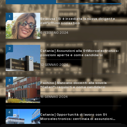
1
Siracusa | Si è insediata la nuova dirigente
dell’Ufficio scolastico
6 FEBBRAIO 2024
2
Catania | Assunzioni alla StMicroelectronics:
posizioni aperte e come candidarsi
12 GENNAIO 2024
3
Pachino | Mancano docenti alla scuola
“Calleri”: requisiti e come candidarsi
18 GENNAIO 2024
4
Catania | Opportunità di lavoro con St
Microelectronics: centinaia di assunzioni
previste