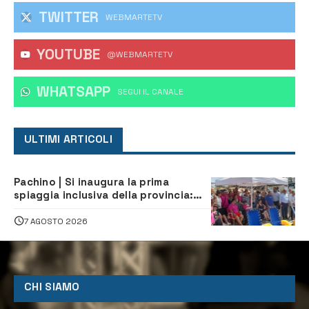
TWITTER
WEBMARTETV
YOUTUBE
@WEBMARTETV
WHATSAPP
‎SEGUI IL CANALE
ULTIMI ARTICOLI
Pachino | Si inaugura la prima
spiaggia inclusiva della provincia:
assistenza e prevenzione aperte a
tutti
7 AGOSTO 2026
CHI SIAMO