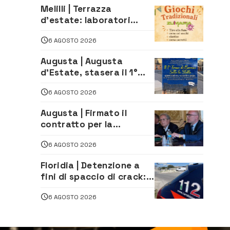
Melilli | Terrazza
d’estate: laboratori
creativi di fashion
6 AGOSTO 2026
styling e giochi
tradizionali di Zuimama,
Augusta | Augusta
ecco come iscriversi
d’Estate, stasera il 1°
Torneo di Burraco sotto
6 AGOSTO 2026
le Stelle: piazza
D’Astorga già sold out
Augusta | Firmato il
contratto per la
realizzazione del
6 AGOSTO 2026
depuratore delle acque
reflue
Floridia | Detenzione a
fini di spaccio di crack:
arrestato 22enne
6 AGOSTO 2026