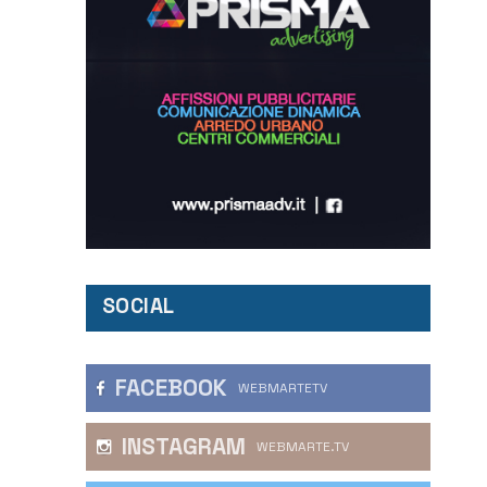
SOCIAL
FACEBOOK
WEBMARTETV
INSTAGRAM
WEBMARTE.TV