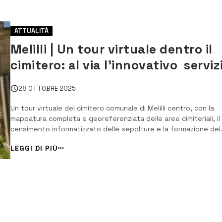
ATTUALITÀ
Melilli | Un tour virtuale dentro il
cimitero: al via l’innovativo serviz
di digitalizzazione
28 OTTOBRE 2025
Un tour virtuale del cimitero comunale di Melilli centro, con la
mappatura completa e georeferenziata delle aree cimiteriali, il
censimento informatizzato delle sepolture e la formazione del
personale addetto all’utilizzo del nuovo software di gestione. È
LEGGI DI PIÙ
nuovo servizio del Comune di Melilli che compie un importante
passo avanti nel percors...