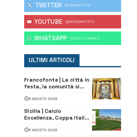
TWITTER
WEBMARTETV
YOUTUBE
@WEBMARTETV
WHATSAPP
‎SEGUI IL CANALE
ULTIMI ARTICOLI
Francofonte | La città in
festa, la comunità si
affida alla Madonna
6 AGOSTO 2026
della Neve tra fede e
tradizione
Sicilia | Calcio
Eccellenza, Coppa Italia:
il 30 agosto la prima di
6 AGOSTO 2026
andata