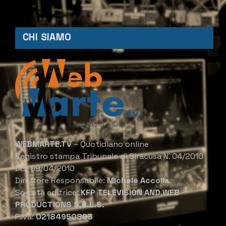
CHI SIAMO
WEBMARTE.TV
– Quotidiano online
Registro stampa Tribunale di Siracusa N. 04/2010
DEL 09/04/2010
Direttore Responsabile:
Michele Accolla
Società editrice:
KFP TELEVISION AND WEB
PRODUCTIONS S.R.L.S.
P.Iva:
02184950893