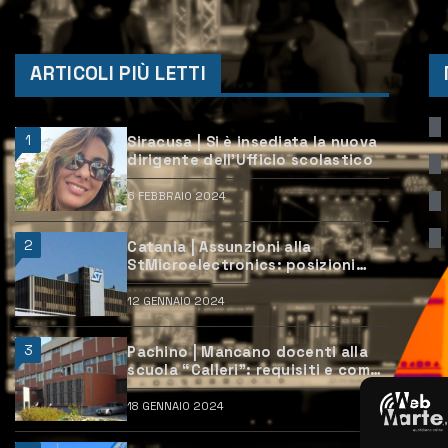
ARTICOLI PIÙ LETTI
1
Siracusa | Si è insediata la nuova
dirigente dell’Ufficio scolastico
6 FEBBRAIO 2024
2
Catania | Assunzioni alla
StMicroelectronics: posizioni
aperte e come candidarsi
12 GENNAIO 2024
3
Pachino | Mancano docenti alla
scuola “Calleri”: requisiti e come
candidarsi
18 GENNAIO 2024