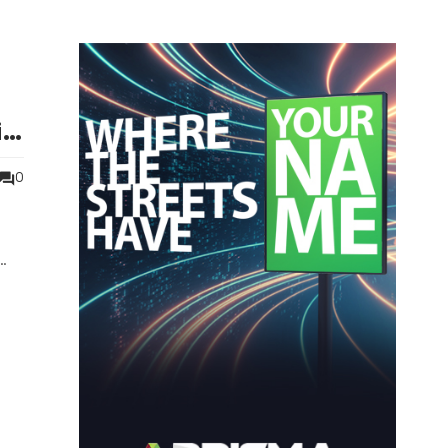
io
0
 il