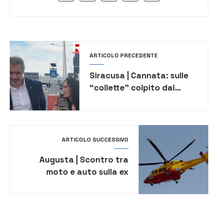
ARTICOLO PRECEDENTE
Siracusa | Cannata: sulle
“collette” colpito dal
fuoco amico di Auteri e
Messina [VIDEO]
ARTICOLO SUCCESSIVO
Augusta | Scontro tra
moto e auto sulla ex
provinciale per Brucoli:
giovane centauro
gravemente ferito