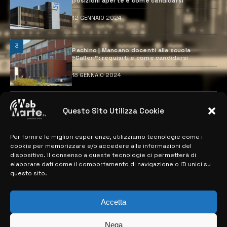
posizioni aperte e come candidarsi
12 GENNAIO 2024
3
Pachino | Mancano docenti alla scuola
“Calleri”: requisiti e come candidarsi
18 GENNAIO 2024
4
Catania | Opportunità di lavoro con St
Questo Sito Utilizza Cookie
Microelectronics: centinaia di assunzioni
previste
28 MARZO 2024
Per fornire le migliori esperienze, utilizziamo tecnologie come i
cookie per memorizzare e/o accedere alle informazioni del
dispositivo. Il consenso a queste tecnologie ci permetterà di
elaborare dati come il comportamento di navigazione o ID unici su
MAPPA DEL SITO
questo sito.
> NOTIZIE
Accetta
> EDIZIONI LOCALI
Nega