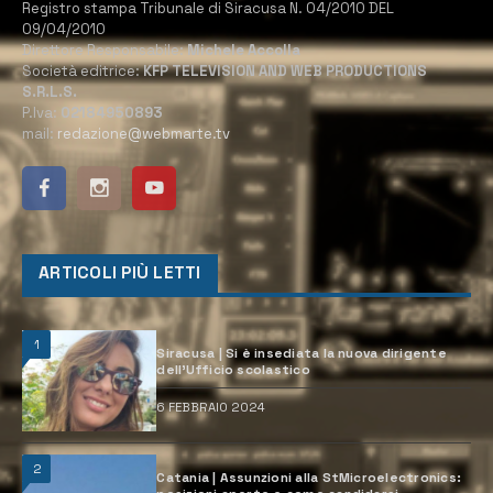
Registro stampa Tribunale di Siracusa N. 04/2010 DEL
09/04/2010
Direttore Responsabile:
Michele Accolla
Società editrice:
KFP TELEVISION AND WEB PRODUCTIONS
S.R.L.S.
P.Iva:
02184950893
mail:
redazione@webmarte.tv
ARTICOLI PIÙ LETTI
1
Siracusa | Si è insediata la nuova dirigente
dell’Ufficio scolastico
6 FEBBRAIO 2024
2
Catania | Assunzioni alla StMicroelectronics: