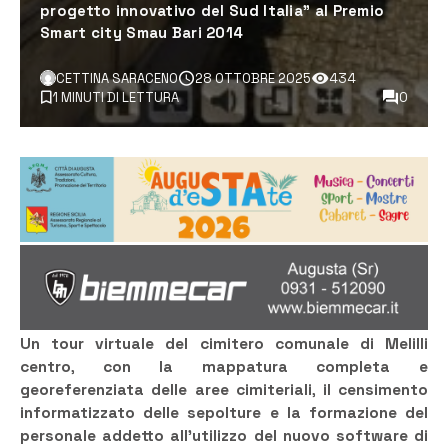
progetto innovativo del Sud Italia” al Premio
Smart city Smau Bari 2014
CETTINA SARACENO
28 OTTOBRE 2025
434
1 MINUTI DI LETTURA
0
Un
tour virtuale del cimitero comunale di Melilli
centro
,
con la
mappatura completa e
georeferenziata delle aree cimiteriali
,
il censimento
informatizzato delle sepolture
e la
formazione del
personale
addetto all’utilizzo del nuovo software di