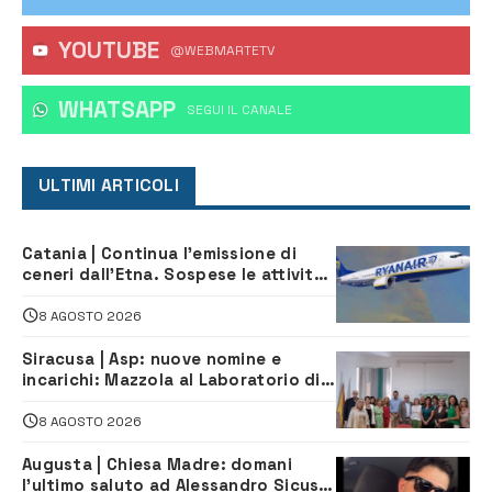
YOUTUBE
@WEBMARTETV
WHATSAPP
‎SEGUI IL CANALE
ULTIMI ARTICOLI
Catania | Continua l’emissione di
ceneri dall’Etna. Sospese le attività
all’aeroporto di Fontanarossa
8 AGOSTO 2026
Siracusa | Asp: nuove nomine e
incarichi: Mazzola al Laboratorio di
Sanità pubblica, Matteliano al
Servizio Legale
8 AGOSTO 2026
Augusta | Chiesa Madre: domani
l’ultimo saluto ad Alessandro Sicuso,