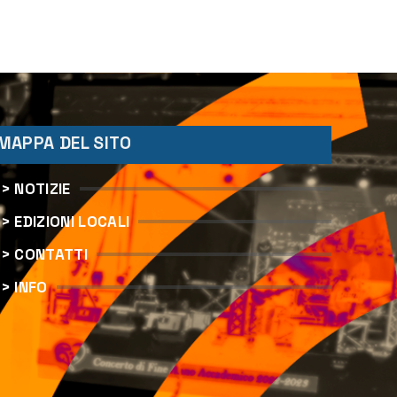
i
MAPPA DEL SITO
> NOTIZIE
> EDIZIONI LOCALI
> CONTATTI
> INFO