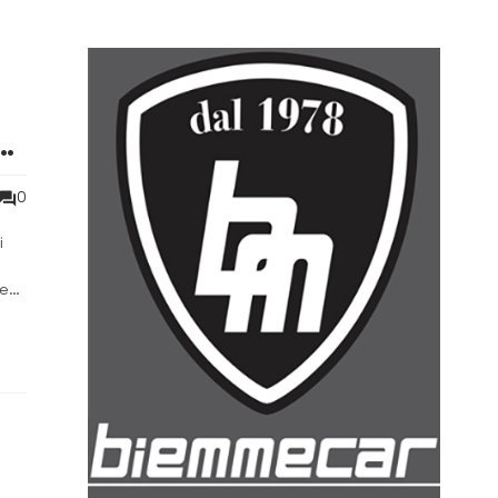
6
0
i
re
. È