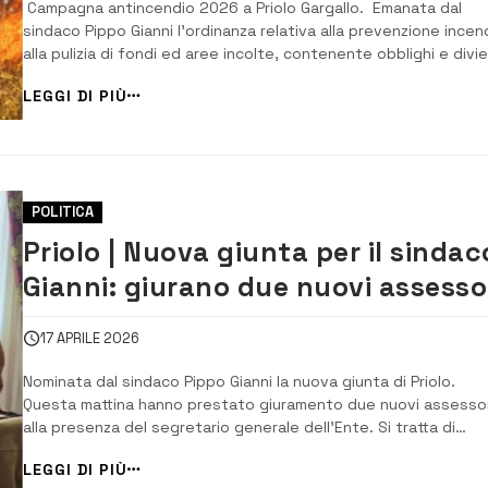
Campagna antincendio 2026 a Priolo Gargallo. Emanata dal
sindaco Pippo Gianni l’ordinanza relativa alla prevenzione incen
alla pulizia di fondi ed aree incolte, contenente obblighi e divie
sul territorio comunale di Priolo. La scadenza degli interventi di
LEGGI DI PIÙ
pulizia è fissata al 14 maggio 2026. Entro tale data i proprietar
POLITICA
Priolo | Nuova giunta per il sindac
Gianni: giurano due nuovi assessor
Ridistribuite le deleghe
17 APRILE 2026
Nominata dal sindaco Pippo Gianni la nuova giunta di Priolo.
Questa mattina hanno prestato giuramento due nuovi assessor
alla presenza del segretario generale dell’Ente. Si tratta di
Federica Limeri, ex presidente del Consiglio, e Tonino Margaglio
LEGGI DI PIÙ
capogruppo di SiAmo Priolo, che diventa cosi il quinto assesso