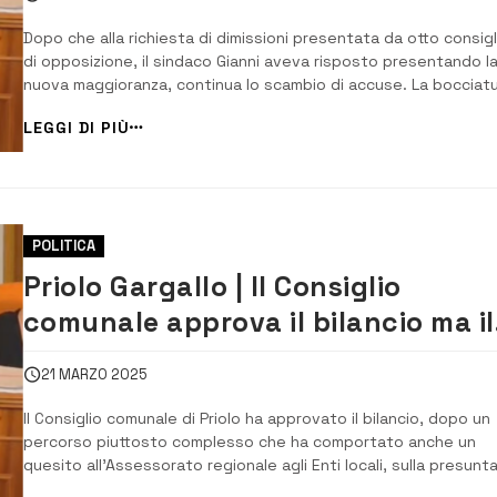
Dopo che alla richiesta di dimissioni presentata da otto consigli
di opposizione, il sindaco Gianni aveva risposto presentando l
nuova maggioranza, continua lo scambio di accuse. La bocciat
da parte del Consiglio comunale delle variazioni di bilancio, ha
LEGGI DI PIÙ
provocato la reazione del sindaco che ha accusato i consiglieri
opposizione di b...
POLITICA
Priolo Gargallo | Il Consiglio
comunale approva il bilancio ma il
sindaco chiede subito modifiche
21 MARZO 2025
Il Consiglio comunale di Priolo ha approvato il bilancio, dopo un
percorso piuttosto complesso che ha comportato anche un
quesito all’Assessorato regionale agli Enti locali, sulla presunt
irregolarità nella composizione della giunta comunale. Soddisfat