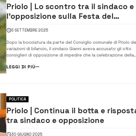
Priolo | Lo scontro tra il sindaco e
l’opposizione sulla Festa del
Patrono. La replica dei consiglieri
5 SETTEMBRE 2025
Dopo la bocciatura da parte del Consiglio comunale di Priolo de
variazioni di bilancio, il sindaco Gianni aveva accusato gli otto
consiglieri di opposizione di impedire che la celebrazione della
Festa del Potrono, avvenisse “all’altezza della tradizione, cap
LEGGI DI PIÙ
di onorare la nostra comunità e di rappresentarne al meglio lo
spirito”. (leggi ...
POLITICA
Priolo | Continua il botta e rispost
tra sindaco e opposizione
30 GIUGNO 2025