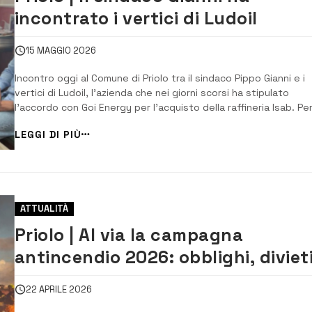
incontrato i vertici di Ludoil
15 MAGGIO 2026
Incontro oggi al Comune di Priolo tra il sindaco Pippo Gianni e i
vertici di Ludoil, l’azienda che nei giorni scorsi ha stipulato
l’accordo con Goi Energy per l’acquisto della raffineria Isab. Pe
l’azienda erano presenti l’amministratore delegato Paolo Fedel
LEGGI DI PIÙ
il direttore generale Mauro De Franchis. In un comunicato il sin
ha defi...
ATTUALITÀ
Priolo | Al via la campagna
antincendio 2026: obblighi, divieti
controlli e sanzioni
22 APRILE 2026