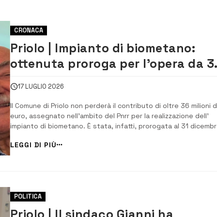
CRONACA
Priolo | Impianto di biometano:
ottenuta proroga per l’opera da 3
milioni di euro con il Pnrr
17 LUGLIO 2026
Il Comune di Priolo non perderà il contributo di oltre 36 milioni d
euro, assegnato nell’ambito del Pnrr per la realizzazione dell’
impianto di biometano. È stata, infatti, prorogata al 31 dicemb
2027 la scadenza fissata per il completamento delle procedure
LEGGI DI PIÙ
questo l’esito della trasferta di ieri, a Roma, del sindaco Pippo
Gianni ch...
POLITICA
Priolo | Il sindaco Gianni ha