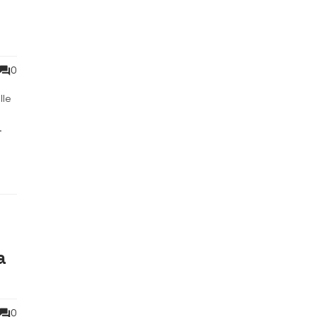
0
lle
ace
a
0