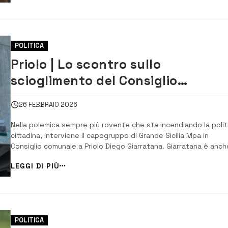
della Giunta G...
POLITICA
Priolo | Lo scontro sullo
scioglimento del Consiglio
comunale. Giarratana: Gianni vuol
26 FEBBRAIO 2026
governare da solo
Nella polemica sempre più rovente che sta incendiando la polit
cittadina, interviene il capogruppo di Grande Sicilia Mpa in
Consiglio comunale a Priolo Diego Giarratana. Giarratana è anch
vice presidente del Libero Consorzio comunale di Siracusa, ruo
LEGGI DI PIÙ
dal quale decadrà non appena, dopo il decreto di scioglimento
avrà perso il titolo di co...
POLITICA