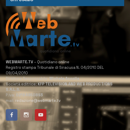
WEBMARTE.TV
– Quotidiano online
Registro stampa Tribunale di Siracusa N. 04/2010 DEL
09/04/2010
Direttore Responsabile:
Michele Accolla
Società editrice:
KFP TELEVISION AND WEB PRODUCTIONS
S.R.L.S.
P.Iva:
02184950893
mail:
redazione@webmarte.tv