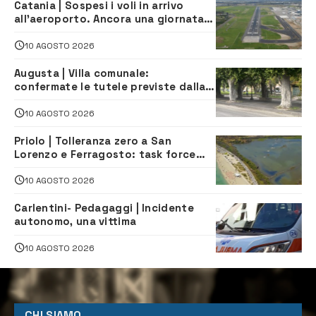
Catania | Sospesi i voli in arrivo
all’aeroporto. Ancora una giornata
di disagi per i viaggiatori
10 AGOSTO 2026
Augusta | Villa comunale:
confermate le tutele previste dalla
Soprintendenza
10 AGOSTO 2026
Priolo | Tolleranza zero a San
Lorenzo e Ferragosto: task force
contro degrado e caos sul litorale,
navette gratuite
10 AGOSTO 2026
Carlentini- Pedagaggi | Incidente
autonomo, una vittima
10 AGOSTO 2026
CHI SIAMO