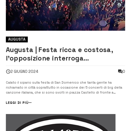
AUGUSTA
Augusta | Festa ricca e costosa,
l’opposizione interroga
l’Amministrazione comunale
0
2 GIUGNO 2024
Calato il sipario sulla festa di San Domenico che tanta gente ha
richiamato in città soprattutto in occasione dei 5 concerti di big della
canzone italiana, che si sono svolti in piazza Castello di fronte a
migliaia di persone i consiglieri comunali Giancarlo Triberio del Pd,
Milena Contento di “Nuovo Patto per Augusta”, Roberta Suppo […...
LEGGI DI PIÙ