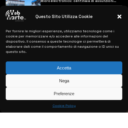
Microelectronics: centinaia di assunzioni
previste
28 MARZO 2024
Questo Sito Utilizza Cookie
Per fornire le migliori esperienze, utilizziamo tecnologie come i
MAPPA DEL SITO
cookie per memorizzare e/o accedere alle informazioni del
dispositivo. Il consenso a queste tecnologie ci permetterà di
> NOTIZIE
elaborare dati come il comportamento di navigazione o ID unici su
questo sito.
> EDIZIONI LOCALI
Accetta
> CONTATTI
> INFO
Nega
Preferenze
Cookie Policy