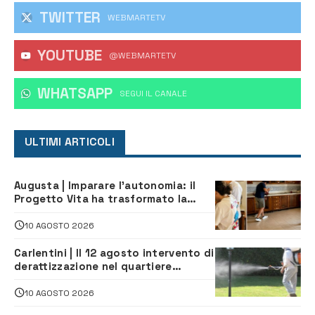
TWITTER
WEBMARTETV
YOUTUBE
@WEBMARTETV
WHATSAPP
‎SEGUI IL CANALE
ULTIMI ARTICOLI
Augusta | Imparare l’autonomia: il
Progetto Vita ha trasformato la
quotidianità in una palestra di
indipendenza
10 AGOSTO 2026
Carlentini | Il 12 agosto intervento di
derattizzazione nel quartiere
Santuzzi
10 AGOSTO 2026