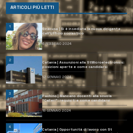
ARTICOLI PIÙ LETTI
1
Siracusa | Si è insediata la nuova dirigente
dell’Ufficio scolastico
6 FEBBRAIO 2024
2
Catania | Assunzioni alla StMicroelectronics:
posizioni aperte e come candidarsi
12 GENNAIO 2024
3
Pachino | Mancano docenti alla scuola
“Calleri”: requisiti e come candidarsi
18 GENNAIO 2024
4
Catania | Opportunità di lavoro con St