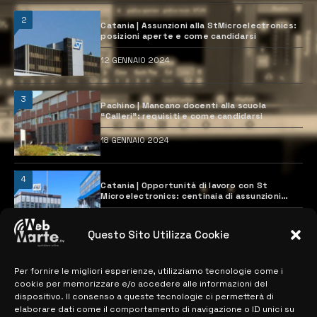
2
Catania | Assunzioni alla StMicroelectronics:
posizioni aperte e come candidarsi
12 GENNAIO 2024
3
Pachino | Mancano docenti alla scuola
“Calleri”: requisiti e come candidarsi
18 GENNAIO 2024
4
Catania | Opportunità di lavoro con St
Microelectronics: centinaia di assunzioni
previste
28 MARZO 2024
Questo Sito Utilizza Cookie
Per fornire le migliori esperienze, utilizziamo tecnologie come i
MAPPA DEL SITO
cookie per memorizzare e/o accedere alle informazioni del
dispositivo. Il consenso a queste tecnologie ci permetterà di
> NOTIZIE
elaborare dati come il comportamento di navigazione o ID unici su