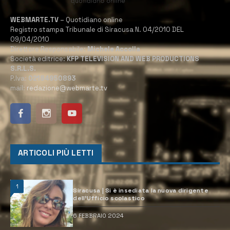
WEBMARTE.TV
– Quotidiano online
Registro stampa Tribunale di Siracusa N. 04/2010 DEL
09/04/2010
Direttore Responsabile:
Michele Accolla
Società editrice:
KFP TELEVISION AND WEB PRODUCTIONS
S.R.L.S.
P.Iva:
02184950893
mail:
redazione@webmarte.tv
ARTICOLI PIÙ LETTI
1
Siracusa | Si è insediata la nuova dirigente
dell’Ufficio scolastico
6 FEBBRAIO 2024