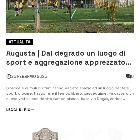
ATTUALITÀ
Augusta | Dal degrado un luogo di
sport e aggregazione apprezzato
dalla gente
0
25 FEBBRAIO 2025
Erbacce e cumuli di rifiuti hanno lasciato spazio ad un luogo per fare
sport, giocare, trascorrere il tempo libero, passeggiare. Ha davvero un
nuovo volto il cosiddetto campo bianco, tra le vie Dogali, Andrea
Saluta e XXV Aprile, risorto da degrado e inaugurato, lo scorso sabato
con le opere completate nella zona, che rientrano nei proget...
LEGGI DI PIÙ