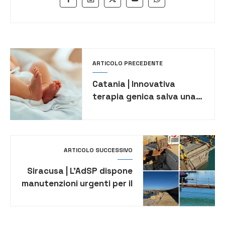
ARTICOLO PRECEDENTE
Catania | Innovativa
terapia genica salva una
bambina di 19 mesi da una
malattia rara
ARTICOLO SUCCESSIVO
Siracusa | L’AdSP dispone
manutenzioni urgenti per il
porto per la sicurezza e la
funzionalità