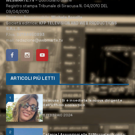
WEBMARTE.TV
– Quotidiano online
Registro stampa Tribunale di Siracusa N. 04/2010 DEL
09/04/2010
Direttore Responsabile:
Michele Accolla
Società editrice:
KFP TELEVISION AND WEB PRODUCTIONS
S.R.L.S.
P.Iva:
02184950893
mail:
redazione@webmarte.tv
ARTICOLI PIÙ LETTI
1
Siracusa | Si è insediata la nuova dirigente
dell’Ufficio scolastico
6 FEBBRAIO 2024
2
Catania | Assunzioni alla StMicroelectronics: