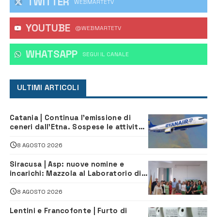
TWITTER
WEBMARTETV
YOUTUBE
@WEBMARTETV
WHATSAPP
‎SEGUI IL CANALE
ULTIMI ARTICOLI
Catania | Continua l’emissione di
ceneri dall’Etna. Sospese le attività
all’aeroporto di Fontanarossa
8 AGOSTO 2026
Siracusa | Asp: nuove nomine e
incarichi: Mazzola al Laboratorio di
Sanità pubblica, Matteliano al
Servizio Legale
8 AGOSTO 2026
Lentini e Francofonte | Furto di