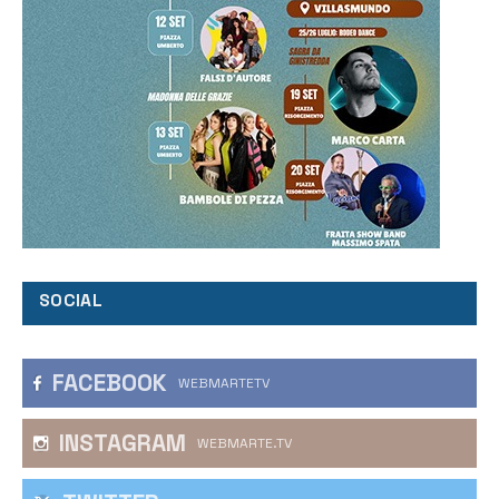
SOCIAL
FACEBOOK
WEBMARTETV
INSTAGRAM
WEBMARTE.TV