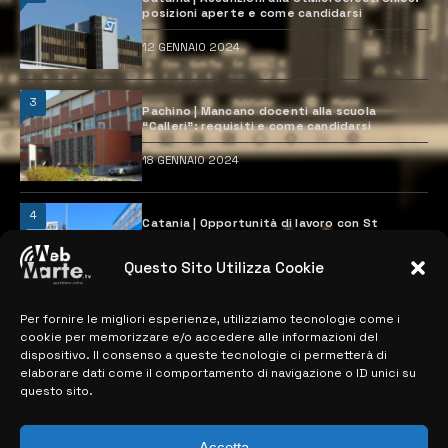
posizioni aperte e come candidarsi
12 GENNAIO 2024
3
Pachino | Mancano docenti alla scuola
“Calleri”: requisiti e come candidarsi
18 GENNAIO 2024
4
Catania | Opportunità di lavoro con St
Microelectronics: centinaia di assunzioni
previste
Questo Sito Utilizza Cookie
28 MARZO 2024
Per fornire le migliori esperienze, utilizziamo tecnologie come i
cookie per memorizzare e/o accedere alle informazioni del
MAPPA DEL SITO
dispositivo. Il consenso a queste tecnologie ci permetterà di
elaborare dati come il comportamento di navigazione o ID unici su
questo sito.
> NOTIZIE
> EDIZIONI LOCALI
Accetta