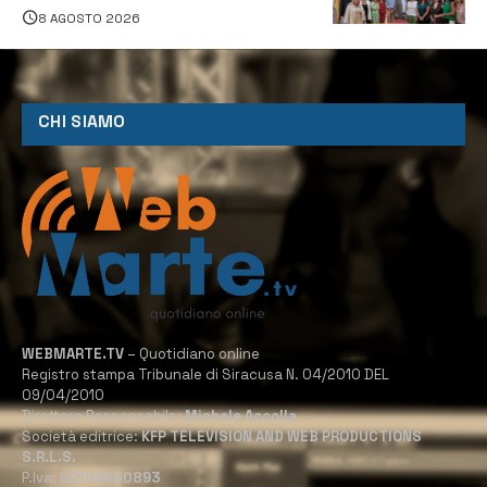
Servizio Legale
8 AGOSTO 2026
CHI SIAMO
WEBMARTE.TV
– Quotidiano online
Registro stampa Tribunale di Siracusa N. 04/2010 DEL
09/04/2010
Direttore Responsabile:
Michele Accolla
Società editrice:
KFP TELEVISION AND WEB PRODUCTIONS
S.R.L.S.
P.Iva:
02184950893