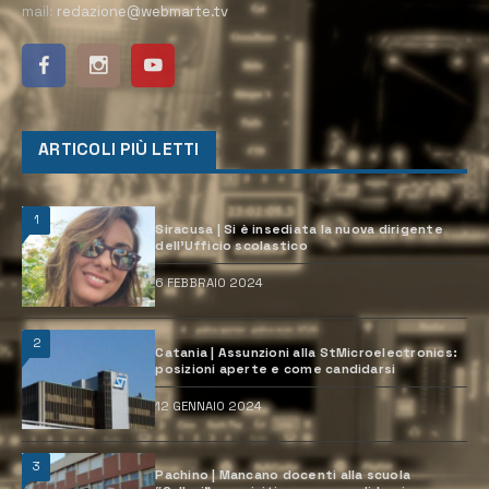
mail:
redazione@webmarte.tv
ARTICOLI PIÙ LETTI
1
Siracusa | Si è insediata la nuova dirigente
dell’Ufficio scolastico
6 FEBBRAIO 2024
2
Catania | Assunzioni alla StMicroelectronics:
posizioni aperte e come candidarsi
12 GENNAIO 2024
3
Pachino | Mancano docenti alla scuola