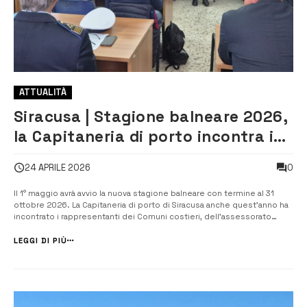
ATTUALITÀ
Siracusa | Stagione balneare 2026,
la Capitaneria di porto incontra i
comuni costieri
0
24 APRILE 2026
Il 1° maggio avrà avvio la nuova stagione balneare con termine al 31
ottobre 2026. La Capitaneria di porto di Siracusa anche quest’anno ha
incontrato i rappresentanti dei Comuni costieri, dell’assessorato
regionale al Territorio e ambiente e degli enti gestori di aree
sottoposte a tutela ovvero il Consorzio Area marina protetta del
LEGGI DI PIÙ
Plemm...