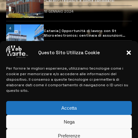
“Calleri”: requisiti e come candidarsi
18 GENNAIO 2024
4
Catania | Opportunità di lavoro con St
Microelectronics: centinaia di assunzioni
previste
28 MARZO 2024
Questo Sito Utilizza Cookie
Per fornire le migliori esperienze, utilizziamo tecnologie come i
MAPPA DEL SITO
cookie per memorizzare e/o accedere alle informazioni del
dispositivo. Il consenso a queste tecnologie ci permetterà di
> NOTIZIE
elaborare dati come il comportamento di navigazione o ID unici su
questo sito.
> EDIZIONI LOCALI
> CONTATTI
Accetta
> INFO
Nega
Preferenze