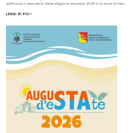
definisce il calendario della stagione balneare 2026 e le zone di mare
in cui non si potrà fare il bagno. I chilometri di costa nel siracusano
interdetti alla balneazione sono oltre 88, 5 in meno rispetto allo s...
LEGGI DI PIÙ