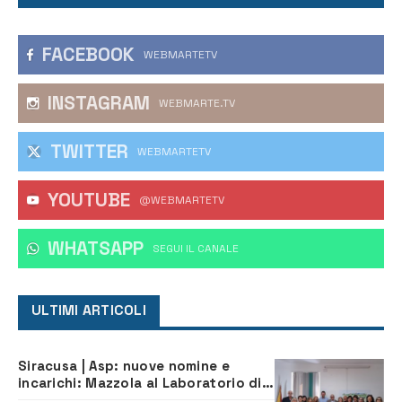
FACEBOOK
WEBMARTETV
INSTAGRAM
WEBMARTE.TV
TWITTER
WEBMARTETV
YOUTUBE
@WEBMARTETV
WHATSAPP
‎SEGUI IL CANALE
ULTIMI ARTICOLI
Siracusa | Asp: nuove nomine e
incarichi: Mazzola al Laboratorio di
Sanità pubblica, Matteliano al