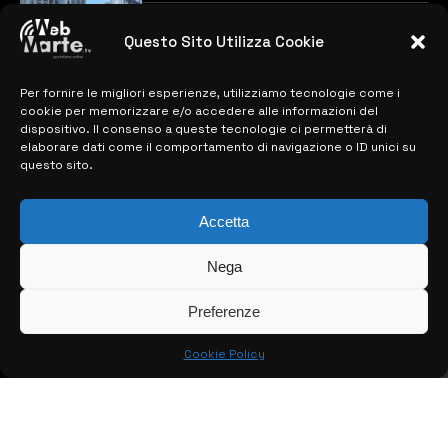
previste
28 MARZO 2024
Questo Sito Utilizza Cookie
Per fornire le migliori esperienze, utilizziamo tecnologie come i
MAPPA DEL SITO
cookie per memorizzare e/o accedere alle informazioni del
dispositivo. Il consenso a queste tecnologie ci permetterà di
> NOTIZIE
elaborare dati come il comportamento di navigazione o ID unici su
questo sito.
> EDIZIONI LOCALI
> CONTATTI
Accetta
> INFO
Nega
Preferenze
Cookie Policy
© COPYRIGHT 2026:
KFP TELEVISION AND WEB PRODUCTIONS