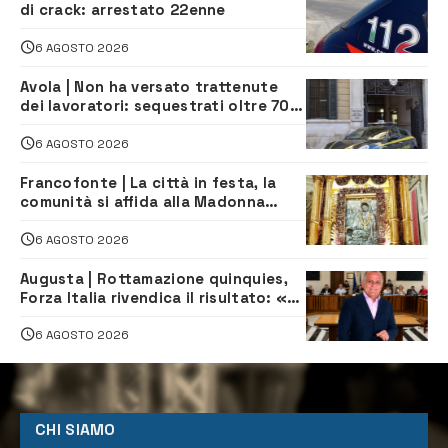
di crack: arrestato 22enne
6 AGOSTO 2026
Avola | Non ha versato trattenute
dei lavoratori: sequestrati oltre 700
mila euro a imprenditore della
climatizzazione
6 AGOSTO 2026
Francofonte | La città in festa, la
comunità si affida alla Madonna
della Neve tra fede e tradizione
6 AGOSTO 2026
Augusta | Rottamazione quinquies,
Forza Italia rivendica il risultato: «La
proposta è nostra»
6 AGOSTO 2026
CHI SIAMO