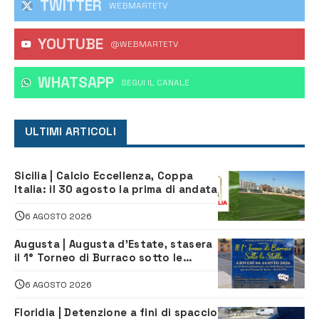
TWITTER
WEBMARTETV
YOUTUBE
@WEBMARTETV
WHATSAPP
‎SEGUI IL CANALE
ULTIMI ARTICOLI
Sicilia | Calcio Eccellenza, Coppa
Italia: il 30 agosto la prima di andata
6 AGOSTO 2026
Augusta | Augusta d’Estate, stasera
il 1° Torneo di Burraco sotto le
Stelle: piazza D’Astorga già sold out
6 AGOSTO 2026
Floridia | Detenzione a fini di spaccio