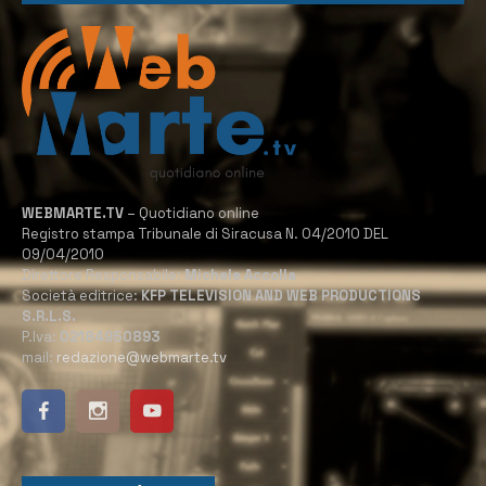
WEBMARTE.TV
– Quotidiano online
Registro stampa Tribunale di Siracusa N. 04/2010 DEL
09/04/2010
Direttore Responsabile:
Michele Accolla
Società editrice:
KFP TELEVISION AND WEB PRODUCTIONS
S.R.L.S.
P.Iva:
02184950893
mail:
redazione@webmarte.tv