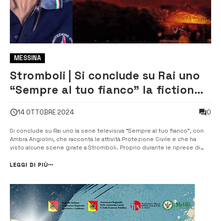
MESSINA
Stromboli | Si conclude su Rai uno
“Sempre al tuo fianco” la fiction
delle polemiche
0
14 OTTOBRE 2024
Si conclude su Rai uno la serie televisiva “Sempre al tuo fianco”, con
Ambra Angiolini, che racconta le attività Protezione Civile e che ha
visto alcune scene girate a Stromboli. Proprio durante le riprese di
una scena della puntata finale, doveva essere simulato un incendio
intorno a una villetta. L’incendio invece fu reale e deva...
LEGGI DI PIÙ