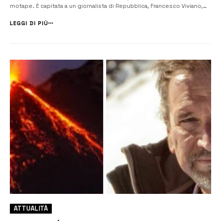
motape. È capitata a un giornalista di Repubblica, Francesco Viviano,
che ha raccontato la disavventura in post sul suo profilo social
assieme all’immagine che riportiamo in copertina. Questo il racconto
LEGGI DI PIÙ
del...
ATTUALITÀ