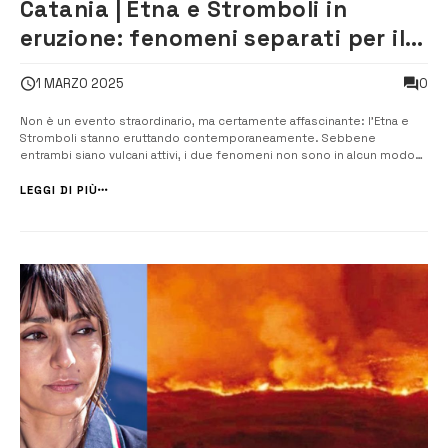
Catania | Etna e Stromboli in
eruzione: fenomeni separati per il
vulcanologo Marco Neri
0
1 MARZO 2025
Non è un evento straordinario, ma certamente affascinante: l’Etna e
Stromboli stanno eruttando contemporaneamente. Sebbene
entrambi siano vulcani attivi, i due fenomeni non sono in alcun modo
“connessi” tra loro, poiché hanno origini e caratteristiche geologiche
completamente diverse. Secondo quanto riportato in un articolo
LEGGI DI PIÙ
pubblicato su...