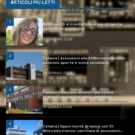
ARTICOLI PIÙ LETTI
1
Siracusa | Si è insediata la nuova dirigente
dell’Ufficio scolastico
6 FEBBRAIO 2024
2
Catania | Assunzioni alla StMicroelectronics:
posizioni aperte e come candidarsi
12 GENNAIO 2024
3
Pachino | Mancano docenti alla scuola
“Calleri”: requisiti e come candidarsi
18 GENNAIO 2024
4
Catania | Opportunità di lavoro con St
Microelectronics: centinaia di assunzioni