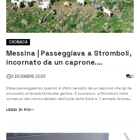
CRONACA
Messina | Passeggiava a Stromboli,
incornato da un caprone.
Trasportato in motoape all’elipista
0
2 DICEMBRE 2025
per l’ospedale
Stava passeggiando quando è stato caricato da un caprone che gli ha
procurato un’ampia ferita alle gambe. È successo a Stromboli nelle
vicinanze del centro abitato dell’isola delle Eolie e l’ animale faceva
parte di un piccolo branco, con cuccioli al seguito. L’uomo prima è
stato portato alla Guardia medica e poi ...
LEGGI DI PIÙ