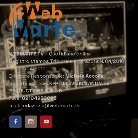
WEBMARTE.TV
– Quotidiano online
Registro stampa Tribunale di Siracusa N. 04/2010
DEL 09/04/2010
Direttore Responsabile:
Michele Accolla
Società editrice:
KFP TELEVISION AND WEB
PRODUCTIONS S.R.L.S.
P.Iva:
02184950893
mail:
redazione@webmarte.tv