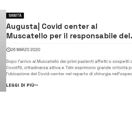
SANITÀ
Augusta| Covid center al
Muscatello per il responsabile del
Tdm,Tringali: scelta sbagliata
26 MARZO 2020
Dopo l’arrivo al Muscatello dei primi pazienti affetti o sospetti 
Covid19, cittadinanza attiva e Tdm esprimono grande criticità p
l’ubicazione del Covid-center nel reparto di chirurgia nell’ospe
di Augusta. [/] Nel reparto di chirurgia che nelle scorse settima
LEGGI DI PIÙ
è stato dismesso per ospitare un Covid center ci sono allo st
at...