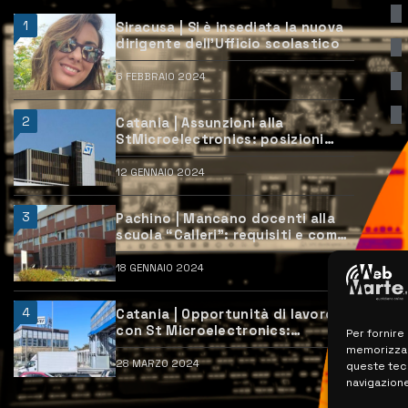
1
Siracusa | Si è insediata la nuova
dirigente dell’Ufficio scolastico
6 FEBBRAIO 2024
2
Catania | Assunzioni alla
StMicroelectronics: posizioni
aperte e come candidarsi
12 GENNAIO 2024
3
Pachino | Mancano docenti alla
scuola “Calleri”: requisiti e come
candidarsi
18 GENNAIO 2024
4
Catania | Opportunità di lavoro
con St Microelectronics:
Per fornire
centinaia di assunzioni previste
memorizzare
28 MARZO 2024
queste tec
navigazione