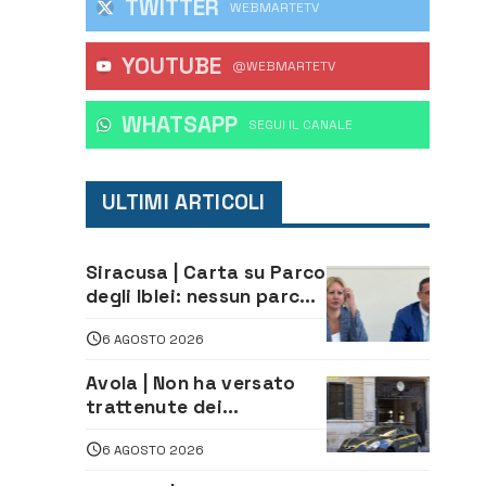
TWITTER
WEBMARTETV
YOUTUBE
@WEBMARTETV
WHATSAPP
‎SEGUI IL CANALE
ULTIMI ARTICOLI
Siracusa | Carta su Parco
degli Iblei: nessun parco
può nascere contro le
6 AGOSTO 2026
comunità e il territorio
Avola | Non ha versato
trattenute dei
lavoratori: sequestrati
6 AGOSTO 2026
oltre 700 mila euro a
imprenditore della