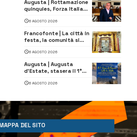
Augusta | Rottamazione
climatizzazione
quinquies, Forza Italia
rivendica il risultato:
6 AGOSTO 2026
«La proposta è nostra»
Francofonte | La città in
festa, la comunità si
affida alla Madonna
6 AGOSTO 2026
della Neve tra fede e
tradizione
Augusta | Augusta
d’Estate, stasera il 1°
Torneo di Burraco sotto
6 AGOSTO 2026
le Stelle: piazza
D’Astorga già sold out
MAPPA DEL SITO