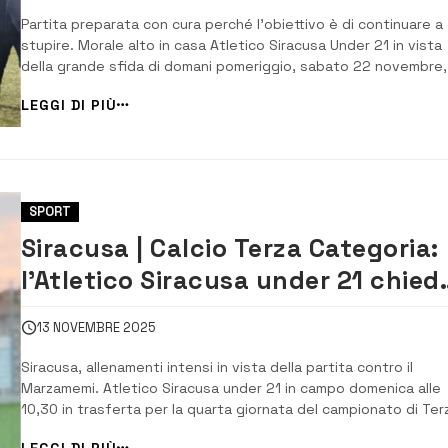
Partita preparata con cura perché l’obiettivo è di continuare a
stupire. Morale alto in casa Atletico Siracusa Under 21 in vista
della grande sfida di domani pomeriggio, sabato 22 novembre,
alle 14,30 al “Bianchino” contro il San Paolo. Il piatto forte della
LEGGI DI PIÙ
quinta giornata del campionato provinciale di Terza Categoria 
proprio l’incontro che...
SPORT
Siracusa | Calcio Terza Categoria:
l’Atletico Siracusa under 21 chied
strada al Marzamemi
13 NOVEMBRE 2025
Siracusa, allenamenti intensi in vista della partita contro il
Marzamemi. Atletico Siracusa under 21 in campo domenica alle
10,30 in trasferta per la quarta giornata del campionato di Ter
Categoria. Dopo i pareggi contro Sortino e Club Atletico Carlen
LEGGI DI PIÙ