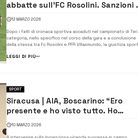
abbatte sull’FC Rosolini. Sanzioni 
squalifiche a pioggia
12 MARZO 2026
Dopo i fatti di cronaca sportiva accaduti nel campionato di Ter
categoria, nello specifico nel corso della gara e a conclusione
della stessa tra Fc Rosolini e PFR Villasmundo, la giustizia spor
ha emesso i provvedimenti disciplinari nei confronti della squa
LEGGI DI PIÙ
di casa, l’FC Rosolini, con sanzioni economiche e disciplinari
pesanti: ...
SPORT
Siracusa | AIA, Boscarino: “Ero
presente e ho visto tutto. Ho
rischiato anch’io”
10 MARZO 2026
A intervenire sulla incresciosa vicenda successa in campo