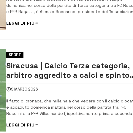
domenica nel corso della partita di Terza categoria tra FC Rosol
e PFR Ragazzi, è Alessio Boscarino, presidente dell’Associazio
Italiana Arbitri di Siracusa, che non usa mezzi termini nel
LEGGI DI PIÙ
commentare quanto accaduto. «Ero presente e ho visto e
ascoltato tutto», esordisce dopo l’aggr...
SPORT
Siracusa | Calcio Terza categoria,
arbitro aggredito a calci e spinton
Partita sospesa
9 MARZO 2026
Il fatto di cronaca, che nulla ha a che vedere con il calcio gioca
è accaduto domenica mattina nel corso della partita tra l’FC
Rosolini e la PFR Villasmundo (rispettivamente prima e seconda 
classifica), partita valida per la 17^ giornata del campionato di
LEGGI DI PIÙ
Terza categoria girone unico. Questo il comunicato della socie
PFR Villasmundo [...