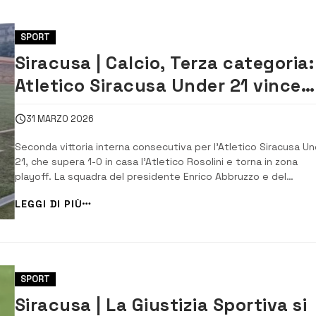
SPORT
Siracusa | Calcio, Terza categoria:
Atletico Siracusa Under 21 vince
ancora
31 MARZO 2026
Seconda vittoria interna consecutiva per l’Atletico Siracusa U
21, che supera 1-0 in casa l’Atletico Rosolini e torna in zona
playoff. La squadra del presidente Enrico Abbruzzo e del
vicepresidente Antonino Rinauro (che hanno sempre seguito l
LEGGI DI PIÙ
gare interne e spesso anche quelle esterne) è quinta in classi
ma, nelle due giornate che rim...
SPORT
Siracusa | La Giustizia Sportiva si