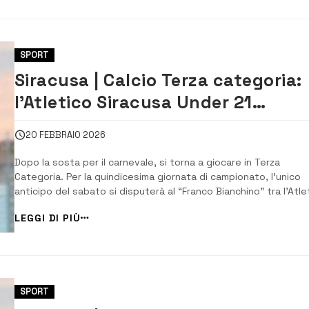
SPORT
Siracusa | Calcio Terza categoria:
l’Atletico Siracusa Under 21
affronta il Marzamemi
20 FEBBRAIO 2026
Dopo la sosta per il carnevale, si torna a giocare in Terza
Categoria. Per la quindicesima giornata di campionato, l’unico
anticipo del sabato si disputerà al “Franco Bianchino” tra l’Atle
Siracusa under 21 e il Marzamemi. La gara inizierà alle 15. Si
LEGGI DI PIÙ
prevede un match combattuto tra due formazioni che
condividono la stessa posizione in [&h...
SPORT