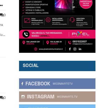
e
0
za
tiva
dra
SOCIAL
FACEBOOK
WEBMARTETV
INSTAGRAM
WEBMARTE.TV
0