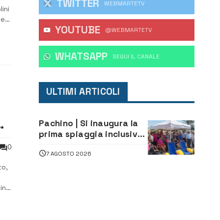
TWITTER
WEBMARTETV
ini
ne
YOUTUBE
@WEBMARTETV
WHATSAPP
‎SEGUI IL CANALE
ULTIMI ARTICOLI
i.
Pachino | Si inaugura la
prima spiaggia inclusiva
della provincia:
0
7 AGOSTO 2026
assistenza e prevenzione
aperte a tutti
to,
in
tà