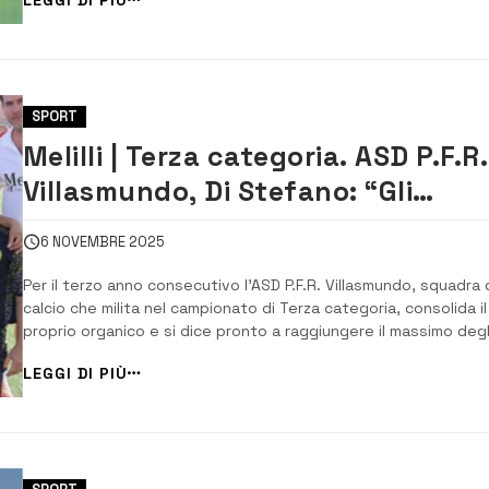
e la bella affermazione interna di sabato scorso, 2-1, sulla Più
Forte Ragazzi Villasmu...
SPORT
Melilli | Terza categoria. ASD P.F.R.
Villasmundo, Di Stefano: “Gli
obiettivi ce l’abbiamo chiari”
6 NOVEMBRE 2025
Per il terzo anno consecutivo l’ASD P.F.R. Villasmundo, squadra 
calcio che milita nel campionato di Terza categoria, consolida il
proprio organico e si dice pronto a raggiungere il massimo degl
obiettivi stagionali. “Il nostro progetto sportivo – afferma il
LEGGI DI PIÙ
presidente, Francesco Di Stefano – nasce soprattutto dalla
passione che tutti...