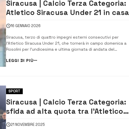
Siracusa | Calcio Terza Categoria:
Atletico Siracusa Under 21 in cas
della capolista Fc Rosolini
16 GENNAIO 2026
Siracusa, terzo di quattro impegni esterni consecutivi per
l’Atletico Siracusa Under 21, che tornerà in campo domenica a
Rosolini per l’undicesima e ultima giornata di andata del
campionato. Dopo la lunga pausa dovuta alle festività natalizi
LEGGI DI PIÙ
al turno di riposo imposto da un calendario a 11 squadre, la
compagine aretusea ritroverà il c...
SPORT
Siracusa | Calcio Terza Categoria:
sfida ad alta quota tra l’Atletico
Siracusa il San Paolo
21 NOVEMBRE 2025