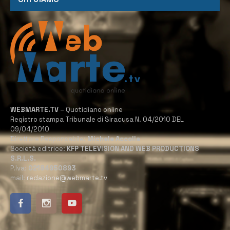
WEBMARTE.TV
– Quotidiano online
Registro stampa Tribunale di Siracusa N. 04/2010 DEL
09/04/2010
Direttore Responsabile:
Michele Accolla
Società editrice:
KFP TELEVISION AND WEB PRODUCTIONS
S.R.L.S.
P.Iva:
02184950893
mail:
redazione@webmarte.tv