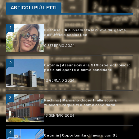
ARTICOLI PIÙ LETTI
1
Siracusa | Si è insediata la nuova dirigente
dell’Ufficio scolastico
6 FEBBRAIO 2024
2
Catania | Assunzioni alla StMicroelectronics:
posizioni aperte e come candidarsi
12 GENNAIO 2024
3
Pachino | Mancano docenti alla scuola
“Calleri”: requisiti e come candidarsi
18 GENNAIO 2024
4
Catania | Opportunità di lavoro con St