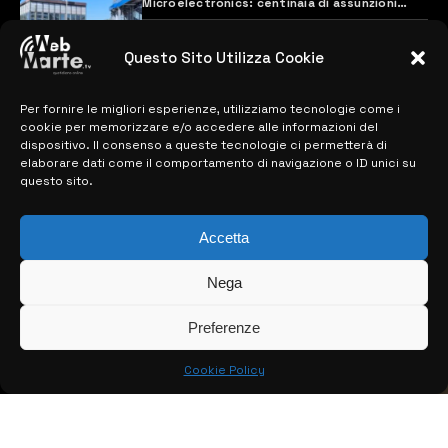
Microelectronics: centinaia di assunzioni
previste
28 MARZO 2024
Questo Sito Utilizza Cookie
Per fornire le migliori esperienze, utilizziamo tecnologie come i
MAPPA DEL SITO
cookie per memorizzare e/o accedere alle informazioni del
dispositivo. Il consenso a queste tecnologie ci permetterà di
> NOTIZIE
elaborare dati come il comportamento di navigazione o ID unici su
questo sito.
> EDIZIONI LOCALI
Accetta
> CONTATTI
> INFO
Nega
Preferenze
Cookie Policy