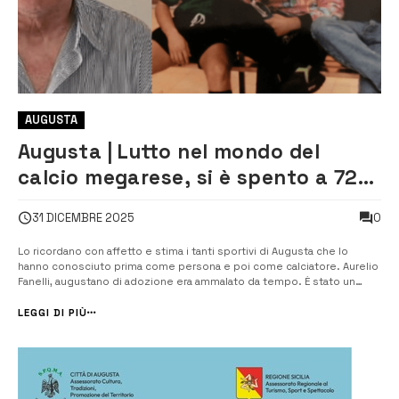
AUGUSTA
Augusta | Lutto nel mondo del
calcio megarese, si è spento a 72
anni Aurelio Fanelli
0
31 DICEMBRE 2025
Lo ricordano con affetto e stima i tanti sportivi di Augusta che lo
hanno conosciuto prima come persona e poi come calciatore. Aurelio
Fanelli, augustano di adozione era ammalato da tempo. È stato un
eccellente calciatore negli anni ’70 con la maglia del glorioso Megara,
squadra che sotto la guida di Michele Borgia (anni dal […]
LEGGI DI PIÙ