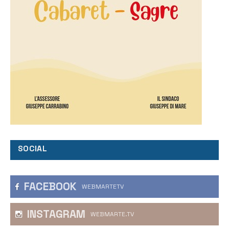
SOCIAL
FACEBOOK
WEBMARTETV
INSTAGRAM
WEBMARTE.TV