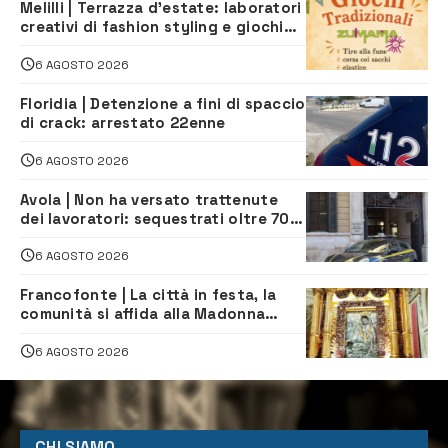
Melilli | Terrazza d’estate: laboratori
creativi di fashion styling e giochi
tradizionali di Zuimama, ecco come
iscriversi
6 AGOSTO 2026
Floridia | Detenzione a fini di spaccio
di crack: arrestato 22enne
6 AGOSTO 2026
Avola | Non ha versato trattenute
dei lavoratori: sequestrati oltre 700
mila euro a imprenditore della
climatizzazione
6 AGOSTO 2026
Francofonte | La città in festa, la
comunità si affida alla Madonna
della Neve tra fede e tradizione
6 AGOSTO 2026
CHI SIAMO