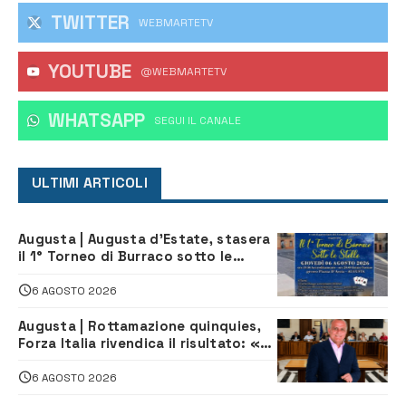
TWITTER
WEBMARTETV
YOUTUBE
@WEBMARTETV
WHATSAPP
‎SEGUI IL CANALE
ULTIMI ARTICOLI
Augusta | Augusta d’Estate, stasera
il 1° Torneo di Burraco sotto le
Stelle: piazza D’Astorga già sold out
6 AGOSTO 2026
Augusta | Rottamazione quinquies,
Forza Italia rivendica il risultato: «La
proposta è nostra»
6 AGOSTO 2026