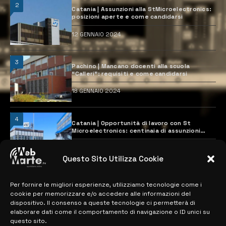
2
Catania | Assunzioni alla StMicroelectronics:
posizioni aperte e come candidarsi
12 GENNAIO 2024
3
Pachino | Mancano docenti alla scuola
“Calleri”: requisiti e come candidarsi
18 GENNAIO 2024
4
Catania | Opportunità di lavoro con St
Microelectronics: centinaia di assunzioni
previste
28 MARZO 2024
Questo Sito Utilizza Cookie
Per fornire le migliori esperienze, utilizziamo tecnologie come i
MAPPA DEL SITO
cookie per memorizzare e/o accedere alle informazioni del
dispositivo. Il consenso a queste tecnologie ci permetterà di
> NOTIZIE
elaborare dati come il comportamento di navigazione o ID unici su
questo sito.