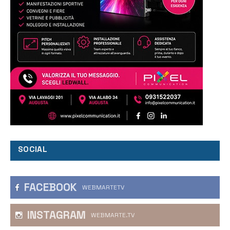
SOCIAL
FACEBOOK
WEBMARTETV
INSTAGRAM
WEBMARTE.TV