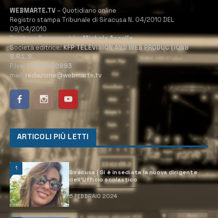
WEBMARTE.TV
– Quotidiano online
Registro stampa Tribunale di Siracusa N. 04/2010 DEL
09/04/2010
Direttore Responsabile:
Michele Accolla
Società editrice:
KFP TELEVISION AND WEB PRODUCTIONS
S.R.L.S.
P.Iva:
02184950893
mail:
redazione@webmarte.tv
ARTICOLI PIÙ LETTI
1
Siracusa | Si è insediata la nuova dirigente
dell’Ufficio scolastico
6 FEBBRAIO 2024