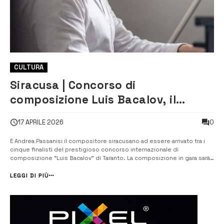
CULTURA
Siracusa | Concorso di
composizione Luis Bacalov, il
compositore Andrea Passanisi tra i
0
17 APRILE 2026
cinque finalisti
È Andrea Passanisi il compositore siracusano ad essere arrivato tra i
cinque finalisti del prestigioso concorso internazionale di
composizione “Luis Bacalov” di Taranto. La composizione in gara sarà
pubblicata a cura di Eleutheria edizioni musicali. Il premio, organizzato
dall’ orchestra Ico della Magna Grecia, in collaborazione con l&#8...
LEGGI DI PIÙ