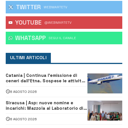
TWITTER
WEBMARTETV
YOUTUBE
@WEBMARTETV
WHATSAPP
‎SEGUI IL CANALE
ULTIMI ARTICOLI
Catania | Continua l’emissione di
ceneri dall’Etna. Sospese le attività
all’aeroporto di Fontanarossa
8 AGOSTO 2026
Siracusa | Asp: nuove nomine e
incarichi: Mazzola al Laboratorio di
Sanità pubblica, Matteliano al
Servizio Legale
8 AGOSTO 2026