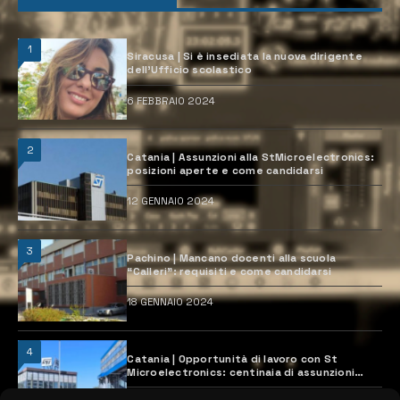
1
Siracusa | Si è insediata la nuova dirigente
dell’Ufficio scolastico
6 FEBBRAIO 2024
2
Catania | Assunzioni alla StMicroelectronics:
posizioni aperte e come candidarsi
12 GENNAIO 2024
3
Pachino | Mancano docenti alla scuola
“Calleri”: requisiti e come candidarsi
18 GENNAIO 2024
4
Catania | Opportunità di lavoro con St
Microelectronics: centinaia di assunzioni
previste