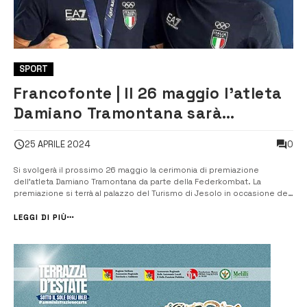
SPORT
Francofonte | Il 26 maggio l’atleta
Damiano Tramontana sarà
insignito del premio “Atleta
0
25 APRILE 2024
dell’Anno 2023” dalla Federkombat
Si svolgerà il prossimo 26 maggio la cerimonia di premiazione
dell’atleta Damiano Tramontana da parte della Federkombat. La
premiazione si terrà al palazzo del Turismo di Jesolo in occasione dei
campionati italiani assoluti di kickboxing. Tramontana sarà insignito del
premio “Atleta dell’Anno 2023” per il successo otten...
LEGGI DI PIÙ