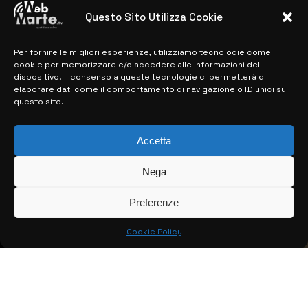
28 MARZO 2024
Questo Sito Utilizza Cookie
Per fornire le migliori esperienze, utilizziamo tecnologie come i
MAPPA DEL SITO
cookie per memorizzare e/o accedere alle informazioni del
dispositivo. Il consenso a queste tecnologie ci permetterà di
> NOTIZIE
elaborare dati come il comportamento di navigazione o ID unici su
questo sito.
> EDIZIONI LOCALI
> CONTATTI
Accetta
> INFO
Nega
Preferenze
Cookie Policy
© COPYRIGHT 2026:
KFP TELEVISION AND WEB PRODUCTIONS
S.R.L.S.
– P.IVA: 02184950893 – TUTTI I DIRITTI RISERVATI –