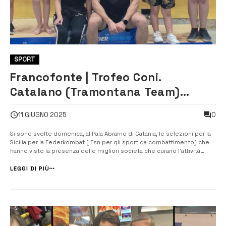
SPORT
Francofonte | Trofeo Coni.
Catalano (Tramontana Team)
selezionato per accedere alla
0
11 GIUGNO 2025
squadra regionale siciliana
Si sono svolte domenica, al Pala Abramo di Catania, le selezioni per la
Sicilia per la Federkombat ( Fsn per gli sport da combattimento) che
hanno visto la presenza delle migliori società che curano l’attività
giovanile per la federazione. Presente anche il Team Tramontana del
maestro Damiano Tramontana che ha portato a casa un ennesimo
LEGGI DI PIÙ
[&hell...