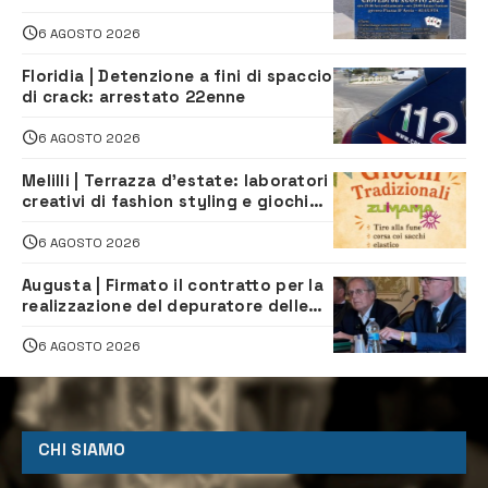
Stelle: piazza D’Astorga già sold out
6 AGOSTO 2026
Floridia | Detenzione a fini di spaccio
di crack: arrestato 22enne
6 AGOSTO 2026
Melilli | Terrazza d’estate: laboratori
creativi di fashion styling e giochi
tradizionali di Zuimama, ecco come
iscriversi
6 AGOSTO 2026
Augusta | Firmato il contratto per la
realizzazione del depuratore delle
acque reflue
6 AGOSTO 2026
CHI SIAMO