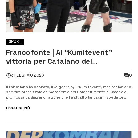
SPORT
Francofonte | Al “Kumitevent”
vittoria per Catalano del
“Tramontana Team”
0
3 FEBBRAIO 2026
Il Palacatania ha ospitato, il 31 gennaio, il “Kumitevent”, manifestazione
sportiva organizzata dall’Accademia del Combattimento di Catania e
promossa da Graziano Falzone che ha attratto tantissimi spettatori
amanti dello sport da combattimento. Presente anche il “Tramontana
Team” guidato dal pluricampione azzurro...
LEGGI DI PIÙ