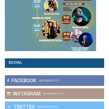
SOCIAL
FACEBOOK
WEBMARTETV
INSTAGRAM
WEBMARTE.TV
TWITTER
WEBMARTETV