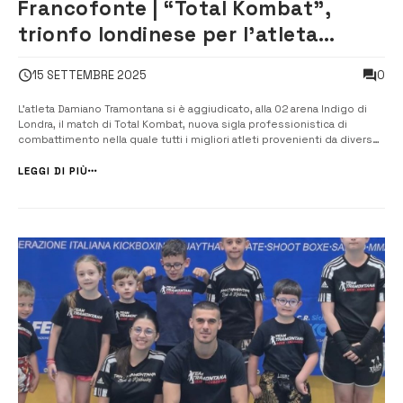
Francofonte | “Total Kombat”,
trionfo londinese per l’atleta
Tramontana
0
15 SETTEMBRE 2025
L’atleta Damiano Tramontana si è aggiudicato, alla 02 arena Indigo di
Londra, il match di Total Kombat, nuova sigla professionistica di
combattimento nella quale tutti i migliori atleti provenienti da diverse
discipline si sfidano all’interno di un ovale con un regolamento unico.
La manifestazione, giunta alla seconda edizione, ha visto Tramon...
LEGGI DI PIÙ