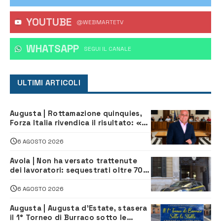
YOUTUBE
@WEBMARTETV
WHATSAPP
‎SEGUI IL CANALE
ULTIMI ARTICOLI
Augusta | Rottamazione quinquies,
Forza Italia rivendica il risultato: «La
proposta è nostra»
6 AGOSTO 2026
Avola | Non ha versato trattenute
dei lavoratori: sequestrati oltre 700
mila euro a imprenditore della
climatizzazione
6 AGOSTO 2026
Augusta | Augusta d’Estate, stasera
il 1° Torneo di Burraco sotto le