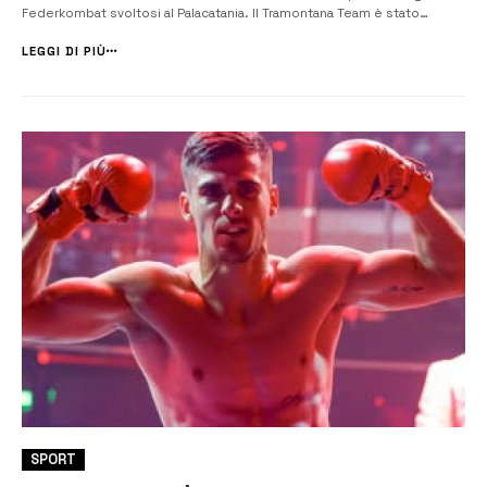
Federkombat svoltosi al Palacatania. Il Tramontana Team è stato
presente con 4 atleti: Giuseppe Catalano, Nathan Lucifora, Salvatore
Puglisi e Vincenzo Paternò. Il team si è aggiudicato un oro con
LEGGI DI PIÙ
Catalano nell...
SPORT