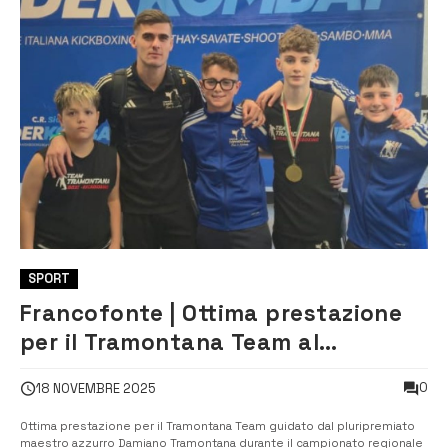
SPORT
Francofonte | Ottima prestazione
per il Tramontana Team al
campionato regionale
0
18 NOVEMBRE 2025
Federkombat
Ottima prestazione per il Tramontana Team guidato dal pluripremiato
maestro azzurro Damiano Tramontana durante il campionato regionale