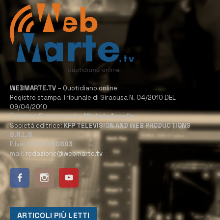
WEBMARTE.TV
– Quotidiano online
Registro stampa Tribunale di Siracusa N. 04/2010 DEL
09/04/2010
Direttore Responsabile:
Michele Accolla
Società editrice:
KFP TELEVISION AND WEB PRODUCTIONS
S.R.L.S.
P.Iva:
02184950893
mail:
redazione@webmarte.tv
ARTICOLI PIÙ LETTI