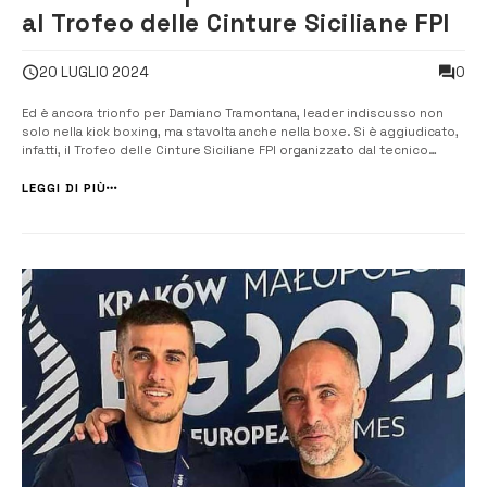
al Trofeo delle Cinture Siciliane FPI
0
20 LUGLIO 2024
Ed è ancora trionfo per Damiano Tramontana, leader indiscusso non
solo nella kick boxing, ma stavolta anche nella boxe. Si è aggiudicato,
infatti, il Trofeo delle Cinture Siciliane FPI organizzato dal tecnico
Emanuele Schininà a Scoglitti. Per Tramontana si è trattato dell’esordio
con il regolamento Semi Pro, ovvero 4 riprese da 3 minuti...
LEGGI DI PIÙ