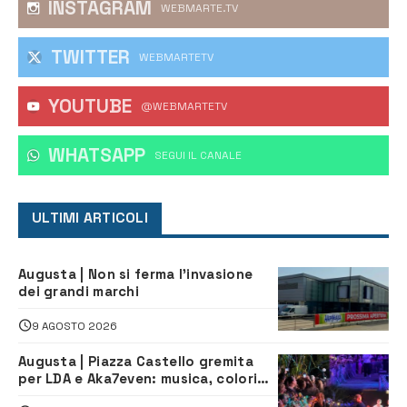
INSTAGRAM
WEBMARTE.TV
TWITTER
WEBMARTETV
YOUTUBE
@WEBMARTETV
WHATSAPP
‎SEGUI IL CANALE
ULTIMI ARTICOLI
Augusta | Non si ferma l’invasione
dei grandi marchi
9 AGOSTO 2026
Augusta | Piazza Castello gremita
per LDA e Aka7even: musica, colori
ed emozioni per “Augusta d’Estate”