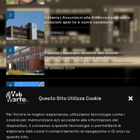
2
Catania | Assunzioni alla StMicroelectronics:
posizioni aperte e come candidarsi
12 GENNAIO 2024
3
Pachino | Mancano docenti alla scuola
“Calleri”: requisiti e come candidarsi
18 GENNAIO 2024
4
Catania | Opportunità di lavoro con St
Microelectronics: centinaia di assunzioni
previste
Questo Sito Utilizza Cookie
28 MARZO 2024
Per fornire le migliori esperienze, utilizziamo tecnologie come i
cookie per memorizzare e/o accedere alle informazioni del
dispositivo. Il consenso a queste tecnologie ci permetterà di
MAPPA DEL SITO
elaborare dati come il comportamento di navigazione o ID unici su
questo sito.