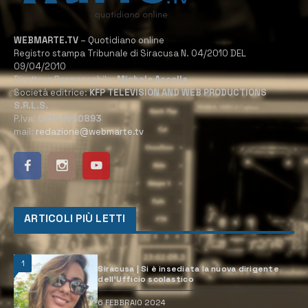
WEBMARTE.TV
– Quotidiano online
Registro stampa Tribunale di Siracusa N. 04/2010 DEL
09/04/2010
Direttore Responsabile:
Michele Accolla
Società editrice:
KFP TELEVISION AND WEB PRODUCTIONS
S.R.L.S.
P.Iva:
02184950893
mail:
redazione@webmarte.tv
ARTICOLI PIÙ LETTI
1
Siracusa | Si è insediata la nuova dirigente
dell’Ufficio scolastico
6 FEBBRAIO 2024