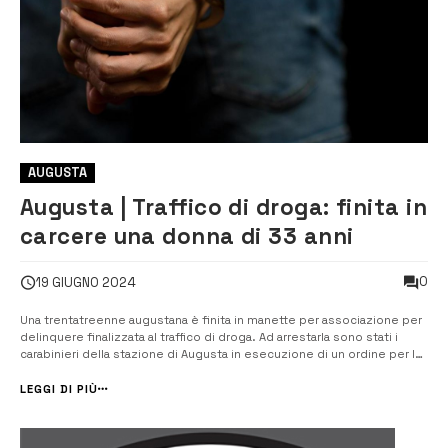
AUGUSTA
Augusta | Traffico di droga: finita in
carcere una donna di 33 anni
0
19 GIUGNO 2024
Una trentatreenne augustana è finita in manette per associazione per
delinquere finalizzata al traffico di droga. Ad arrestarla sono stati i
carabinieri della stazione di Augusta in esecuzione di un ordine per la
carcerazione emesso dalla Corte di Appello di Messina. La donna è
stata riconosciuta colpevole di associazione per delinquere finali...
LEGGI DI PIÙ