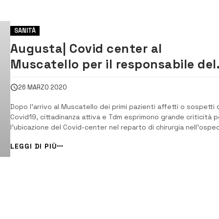
SANITÀ
Augusta| Covid center al
Muscatello per il responsabile del
Tdm,Tringali: scelta sbagliata
26 MARZO 2020
Dopo l’arrivo al Muscatello dei primi pazienti affetti o sospetti 
Covid19, cittadinanza attiva e Tdm esprimono grande criticità p
l’ubicazione del Covid-center nel reparto di chirurgia nell’ospe
di Augusta. [/] Nel reparto di chirurgia che nelle scorse settima
LEGGI DI PIÙ
è stato dismesso per ospitare un Covid center ci sono allo st
at...