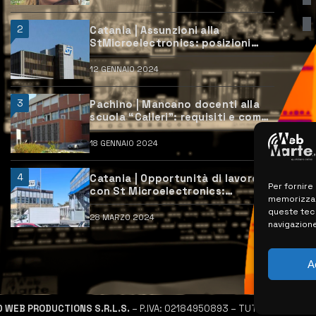
2
Catania | Assunzioni alla
StMicroelectronics: posizioni
aperte e come candidarsi
12 GENNAIO 2024
3
Pachino | Mancano docenti alla
scuola “Calleri”: requisiti e come
candidarsi
18 GENNAIO 2024
4
Catania | Opportunità di lavoro
Per fornire
con St Microelectronics:
memorizzare
centinaia di assunzioni previste
queste tec
28 MARZO 2024
navigazione
A
D WEB PRODUCTIONS S.R.L.S.
– P.IVA: 02184950893 – TUTTI I DIRITTI R