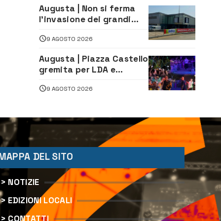
Augusta | Non si ferma
l’invasione dei grandi
marchi
9 AGOSTO 2026
Augusta | Piazza Castello
gremita per LDA e
Aka7even: musica, colori
9 AGOSTO 2026
ed emozioni per
“Augusta d’Estate”
MAPPA DEL SITO
> NOTIZIE
> EDIZIONI LOCALI
> CONTATTI