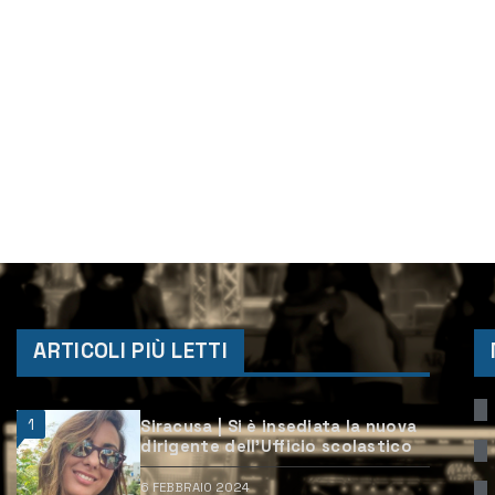
ARTICOLI PIÙ LETTI
1
Siracusa | Si è insediata la nuova
dirigente dell’Ufficio scolastico
6 FEBBRAIO 2024