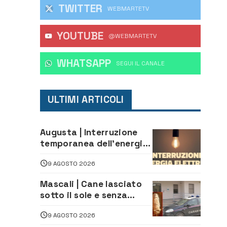
TWITTER
WEBMARTETV
YOUTUBE
@WEBMARTETV
WHATSAPP
‎SEGUI IL CANALE
ULTIMI ARTICOLI
Augusta | Interruzione
temporanea dell’energia
elettrica oggi
9 AGOSTO 2026
pomeriggio alla Borgata
per dei lavori
Mascali | Cane lasciato
sotto il sole e senza
acqua: Carabinieri
9 AGOSTO 2026
denunciano proprietario