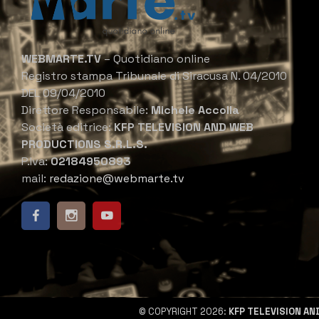
WEBMARTE.TV
– Quotidiano online
Registro stampa Tribunale di Siracusa N. 04/2010
DEL 09/04/2010
Direttore Responsabile:
Michele Accolla
Società editrice:
KFP TELEVISION AND WEB
PRODUCTIONS S.R.L.S.
P.Iva:
02184950893
mail:
redazione@webmarte.tv
© COPYRIGHT 2026:
KFP TELEVISION AN