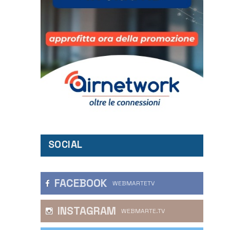
SOCIAL
FACEBOOK
WEBMARTETV
INSTAGRAM
WEBMARTE.TV