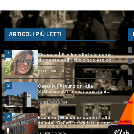
ARTICOLI PIÙ LETTI
1
Siracusa | Si è insediata la nuova
dirigente dell’Ufficio scolastico
6 FEBBRAIO 2024
2
Catania | Assunzioni alla
StMicroelectronics: posizioni
aperte e come candidarsi
12 GENNAIO 2024
3
Pachino | Mancano docenti alla
scuola “Calleri”: requisiti e come
candidarsi
18 GENNAIO 2024