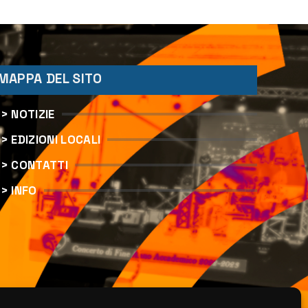
Matteliano al Servizio
Legale
MAPPA DEL SITO
> NOTIZIE
> EDIZIONI LOCALI
> CONTATTI
> INFO