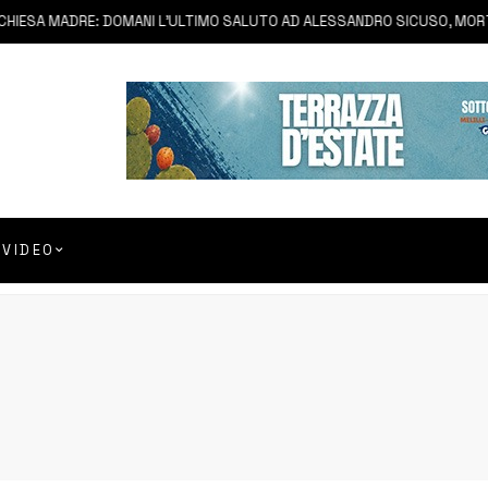
ESA MADRE: DOMANI L’ULTIMO SALUTO AD ALESSANDRO SICUSO, MORTO I
VIDEO