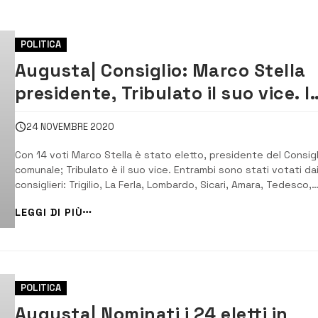
POLITICA
Augusta| Consiglio: Marco Stella
presidente, Tribulato il suo vice. I
7 lasciano l’Aula
24 NOVEMBRE 2020
Con 14 voti Marco Stella è stato eletto, presidente del Consigl
comunale; Tribulato è il suo vice. Entrambi sono stati votati da
consiglieri: Trigilio, La Ferla, Lombardo, Sicari, Amara, Tedesco,
Mangano, Conti, Niciforo, Errante, Serra, Mariagrazia Patti. Han
LEGGI DI PIÙ
abbandonato l’Aula prima della votazione i consiglieri: Triberio,
Gulino,...
POLITICA
Augusta| Nominati i 24 eletti in