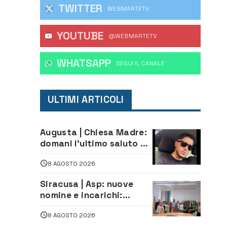
TWITTER
WEBMARTETV
YOUTUBE
@WEBMARTETV
WHATSAPP
‎SEGUI IL CANALE
ULTIMI ARTICOLI
Augusta | Chiesa Madre:
domani l’ultimo saluto ad
Alessandro Sicuso,
8 AGOSTO 2026
morto in un incidente
stradale
Siracusa | Asp: nuove
nomine e incarichi:
Mazzola al Laboratorio
8 AGOSTO 2026
di Sanità pubblica,