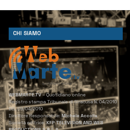
CHI SIAMO
WEBMARTE.TV
– Quotidiano online
Registro stampa Tribunale di Siracusa N. 04/2010
DEL 09/04/2010
Direttore Responsabile:
Michele Accolla
Società editrice:
KFP TELEVISION AND WEB
PRODUCTIONS S.R.L.S.