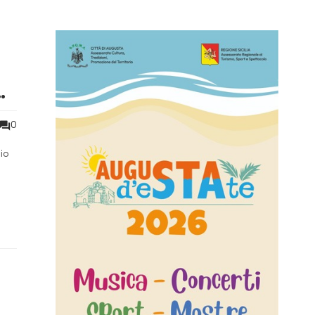
n
0
io
i
no