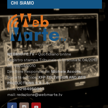
CHI SIAMO
WEBMARTE.TV
– Quotidiano online
Registro stampa Tribunale di Siracusa N. 04/2010
DEL 09/04/2010
Direttore Responsabile:
Michele Accolla
Società editrice:
KFP TELEVISION AND WEB
PRODUCTIONS S.R.L.S.
P.Iva:
02184950893
mail:
redazione@webmarte.tv