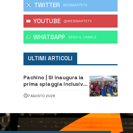
TWITTER
WEBMARTETV
YOUTUBE
@WEBMARTETV
WHATSAPP
‎SEGUI IL CANALE
ULTIMI ARTICOLI
Pachino | Si inaugura la
prima spiaggia inclusiva
della provincia:
7 AGOSTO 2026
assistenza e prevenzione
aperte a tutti