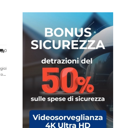
0
gici
to
ato”