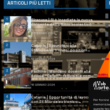
ARTICOLI PIÙ LETTI
1
Siracusa | Si è insediata la nuova
dirigente dell’Ufficio scolastico
6 FEBBRAIO 2024
2
Catania | Assunzioni alla
StMicroelectronics: posizioni
aperte e come candidarsi
12 GENNAIO 2024
3
Pachino | Mancano docenti alla
scuola “Calleri”: requisiti e come
candidarsi
18 GENNAIO 2024
4
Catania | Opportunità di lavoro
Per fornire
con St Microelectronics:
memorizzare
centinaia di assunzioni previste
queste tec