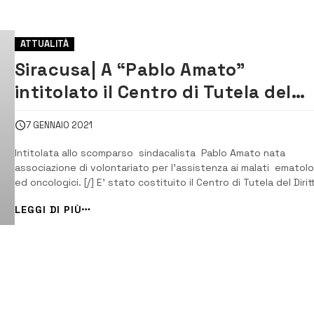
ATTUALITÀ
Siracusa| A “Pablo Amato”
intitolato il Centro di Tutela del
Diritto alla Salute ammalati
7 GENNAIO 2021
ematologici ed oncologici
Intitolata allo scomparso sindacalista Pablo Amato nata
associazione di volontariato per l’assistenza ai malati ematolo
ed oncologici. [/] E’ stato costituito il Centro di Tutela del Dirit
alla Salute degli ammalati ematologici ed oncologici “Pablo Am
LEGGI DI PIÙ
quale organizzazione di volontariato ed ente del terzo settore
chiamato a fornir...