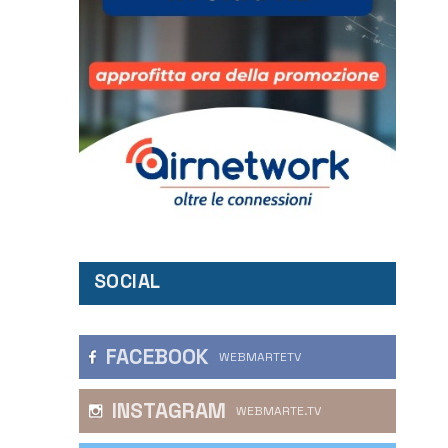
SOCIAL
FACEBOOK
WEBMARTETV
INSTAGRAM
WEBMARTE.TV