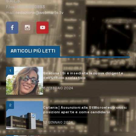
S.R.L.S.
P.Iva:
02184950893
mail:
redazione@webmarte.tv
ARTICOLI PIÙ LETTI
1
Siracusa | Si è insediata la nuova dirigente
dell’Ufficio scolastico
6 FEBBRAIO 2024
2
Catania | Assunzioni alla StMicroelectronics:
posizioni aperte e come candidarsi
12 GENNAIO 2024