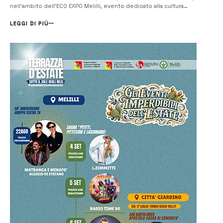
nell’ambito dell’ECO EXPO Melilli, evento dedicato alla cultura
ecologica e alla sostenibilità. Il primo appuntamento sarà alle ore 11,
con il titolo “Valorizzare il territorio tra sos...
LEGGI DI PIÙ