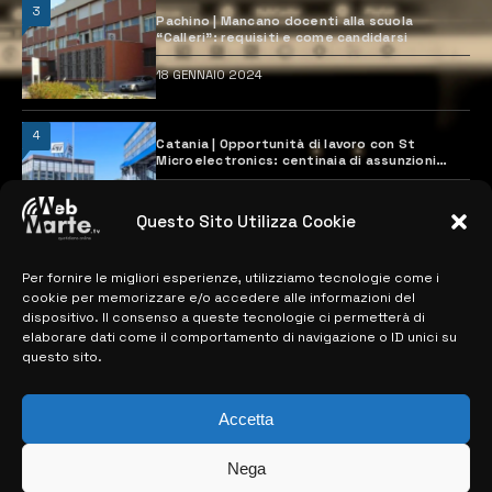
3
Pachino | Mancano docenti alla scuola
“Calleri”: requisiti e come candidarsi
18 GENNAIO 2024
4
Catania | Opportunità di lavoro con St
Microelectronics: centinaia di assunzioni
previste
28 MARZO 2024
Questo Sito Utilizza Cookie
Per fornire le migliori esperienze, utilizziamo tecnologie come i
MAPPA DEL SITO
cookie per memorizzare e/o accedere alle informazioni del
dispositivo. Il consenso a queste tecnologie ci permetterà di
> NOTIZIE
elaborare dati come il comportamento di navigazione o ID unici su
questo sito.
> EDIZIONI LOCALI
> CONTATTI
Accetta
> INFO
Nega