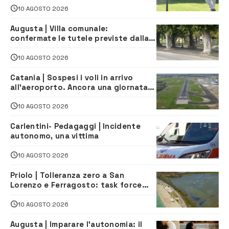
10 AGOSTO 2026
Augusta | Villa comunale:
confermate le tutele previste dalla
Soprintendenza
10 AGOSTO 2026
Catania | Sospesi i voli in arrivo
all’aeroporto. Ancora una giornata
di disagi per i viaggiatori
10 AGOSTO 2026
Carlentini- Pedagaggi | Incidente
autonomo, una vittima
10 AGOSTO 2026
Priolo | Tolleranza zero a San
Lorenzo e Ferragosto: task force
contro degrado e caos sul litorale,
navette gratuite
10 AGOSTO 2026
Augusta | Imparare l’autonomia: il