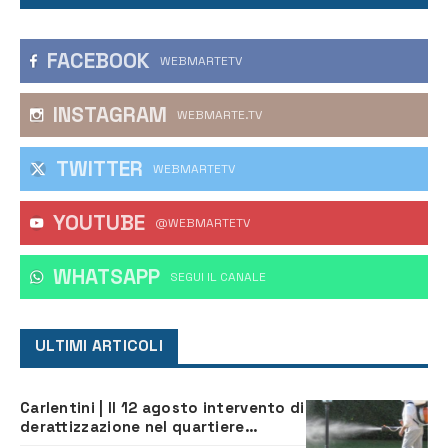
FACEBOOK
WEBMARTETV
INSTAGRAM
WEBMARTE.TV
TWITTER
WEBMARTETV
YOUTUBE
@WEBMARTETV
WHATSAPP
‎SEGUI IL CANALE
ULTIMI ARTICOLI
Carlentini | Il 12 agosto intervento di
derattizzazione nel quartiere
Santuzzi