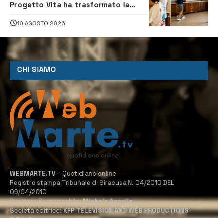
Progetto Vita ha trasformato la
quotidianità in una palestra di
indipendenza
10 AGOSTO 2026
CHI SIAMO
WEBMARTE.TV
– Quotidiano online
Registro stampa Tribunale di Siracusa N. 04/2010 DEL
09/04/2010
Direttore Responsabile:
Michele Accolla
Società editrice:
KFP TELEVISION AND WEB PRODUCTIONS