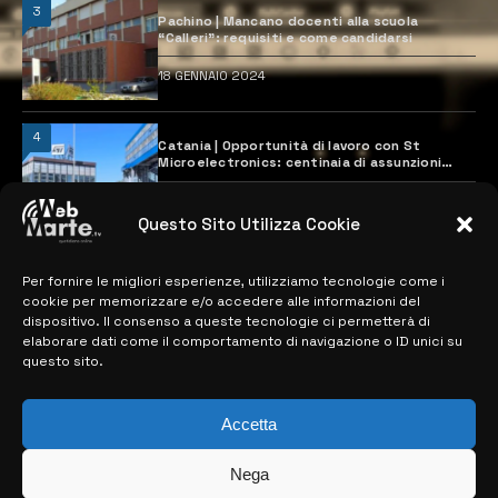
3
Pachino | Mancano docenti alla scuola
“Calleri”: requisiti e come candidarsi
18 GENNAIO 2024
4
Catania | Opportunità di lavoro con St
Microelectronics: centinaia di assunzioni
previste
28 MARZO 2024
Questo Sito Utilizza Cookie
Per fornire le migliori esperienze, utilizziamo tecnologie come i
MAPPA DEL SITO
cookie per memorizzare e/o accedere alle informazioni del
dispositivo. Il consenso a queste tecnologie ci permetterà di
> NOTIZIE
elaborare dati come il comportamento di navigazione o ID unici su
questo sito.
> EDIZIONI LOCALI
> CONTATTI
Accetta
> INFO
Nega