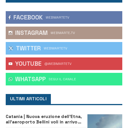
FACEBOOK
WEBMARTETV
INSTAGRAM
WEBMARTE.TV
TWITTER
WEBMARTETV
YOUTUBE
@WEBMARTETV
WHATSAPP
‎SEGUI IL CANALE
ULTIMI ARTICOLI
Catania | Nuova eruzione dell’Etna,
all’aeroporto Bellini voli in arrivo
dirottati