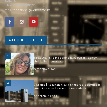
S.R.L.S.
P.Iva:
02184950893
mail:
redazione@webmarte.tv
ARTICOLI PIÙ LETTI
1
Siracusa | Si è insediata la nuova dirigente
dell’Ufficio scolastico
6 FEBBRAIO 2024
2
Catania | Assunzioni alla StMicroelectronics:
posizioni aperte e come candidarsi
12 GENNAIO 2024