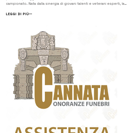
campionato. Nata dalla sinergia di giovani talenti e veterani esperti, la
“Virtus Augusta” ha sorpreso tutti, scalando la classifica e
conquistandosi un posto tra le migliori del torneo. Visibilmente
LEGGI DI PIÙ
emozionato, il fonda...