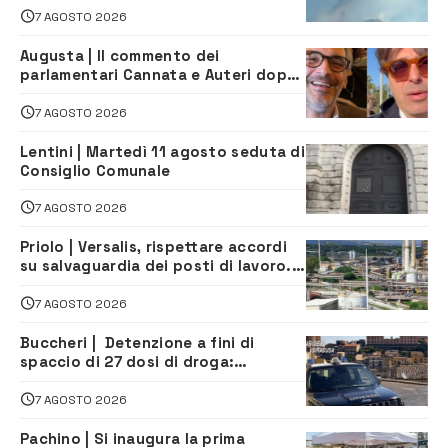
7 AGOSTO 2026
Augusta | Il commento dei
parlamentari Cannata e Auteri dopo
la firma del contatto per il
depuratore
7 AGOSTO 2026
Lentini | Martedì 11 agosto seduta di
Consiglio Comunale
7 AGOSTO 2026
Priolo | Versalis, rispettare accordi
su salvaguardia dei posti di lavoro. Il
sindaco scrive alla società
7 AGOSTO 2026
Buccheri | Detenzione a fini di
spaccio di 27 dosi di droga:
denunciati tre 20enni
7 AGOSTO 2026
Pachino | Si inaugura la prima