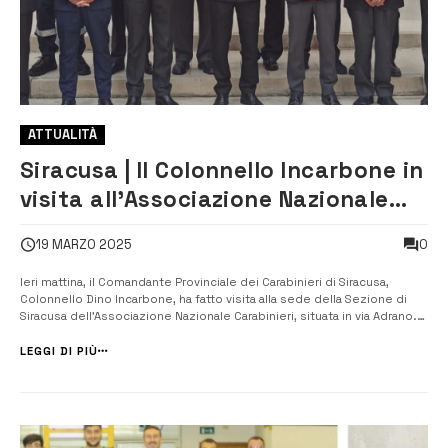
ATTUALITÀ
Siracusa | Il Colonnello Incarbone in
visita all’Associazione Nazionale
Carabinieri
0
19 MARZO 2025
Ieri mattina, il Comandante Provinciale dei Carabinieri di Siracusa,
Colonnello Dino Incarbone, ha fatto visita alla sede della Sezione di
Siracusa dell’Associazione Nazionale Carabinieri, situata in via Adrano.
Durante l’incontro, il Colonnello Incarbone ha voluto esprimere la sua
profonda gratitudine nei confronti degli ex militari, ri...
LEGGI DI PIÙ