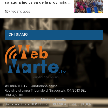
spiaggia inclusiva della provincia:
assistenza e prevenzione aperte a
tutti
7 AGOSTO 2026
CHI SIAMO
WEBMARTE.TV
– Quotidiano online
Registro stampa Tribunale di Siracusa N. 04/2010 DEL
09/04/2010
Direttore Responsabile:
Michele Accolla
Società editrice:
KFP TELEVISION AND WEB PRODUCTIONS