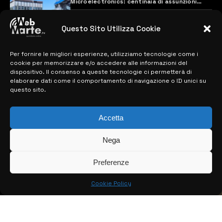
Microelectronics: centinaia di assunzioni
previste
28 MARZO 2024
Questo Sito Utilizza Cookie
Per fornire le migliori esperienze, utilizziamo tecnologie come i
MAPPA DEL SITO
cookie per memorizzare e/o accedere alle informazioni del
dispositivo. Il consenso a queste tecnologie ci permetterà di
> NOTIZIE
elaborare dati come il comportamento di navigazione o ID unici su
questo sito.
> EDIZIONI LOCALI
Accetta
> CONTATTI
> INFO
Nega
Preferenze
Cookie Policy