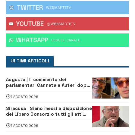
TWITTER
WEBMARTETV
YOUTUBE
@WEBMARTETV
WHATSAPP
‎SEGUI IL CANALE
ULTIMI ARTICOLI
Augusta | Il commento dei
parlamentari Cannata e Auteri dopo
la firma del contatto per il
depuratore
7 AGOSTO 2026
Siracusa | Siano messi a disposizione
del Libero Consorzio tutti gli atti
relativi alla privatizzazione della Sac
7 AGOSTO 2026