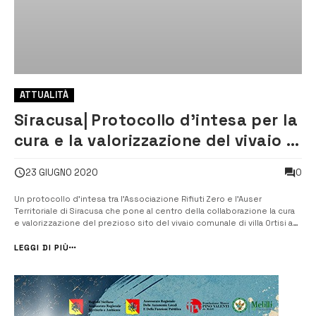
ATTUALITÀ
Siracusa| Protocollo d’intesa per la
cura e la valorizzazione del vivaio di
villa Ortisi
0
23 GIUGNO 2020
Un protocollo d’intesa tra l’Associazione Rifiuti Zero e l’Auser
Territoriale di Siracusa che pone al centro della collaborazione la cura
e valorizzazione del prezioso sito del vivaio comunale di villa Ortisi a
Siracusa. [/] Il vivaio comunale è un’area di oltre 4000 metri, cogestito
dall’Associazione Rifiuti Zero, cent...
LEGGI DI PIÙ