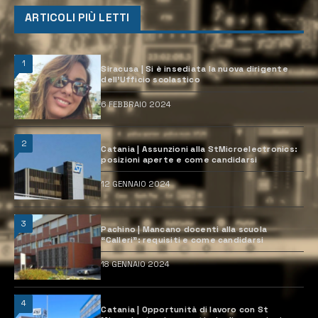
ARTICOLI PIÙ LETTI
1
Siracusa | Si è insediata la nuova dirigente
dell’Ufficio scolastico
6 FEBBRAIO 2024
2
Catania | Assunzioni alla StMicroelectronics:
posizioni aperte e come candidarsi
12 GENNAIO 2024
3
Pachino | Mancano docenti alla scuola
“Calleri”: requisiti e come candidarsi
18 GENNAIO 2024
4
Catania | Opportunità di lavoro con St