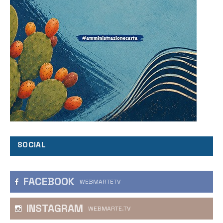
SOCIAL
FACEBOOK
WEBMARTETV
INSTAGRAM
WEBMARTE.TV