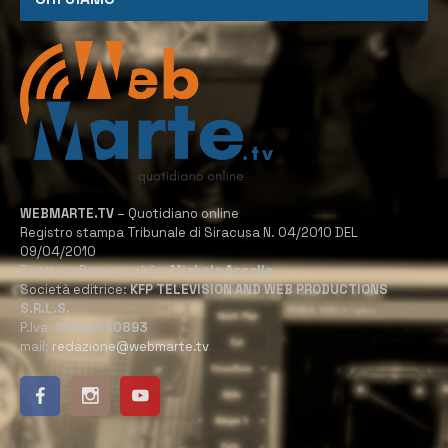
WEBMARTE.TV
– Quotidiano online
Registro stampa Tribunale di Siracusa N. 04/2010 DEL
09/04/2010
Direttore Responsabile:
Michele Accolla
Società editrice:
KFP TELEVISION AND WEB PRODUCTIONS
S.R.L.S.
P.Iva:
02184950893
mail:
redazione@webmarte.tv