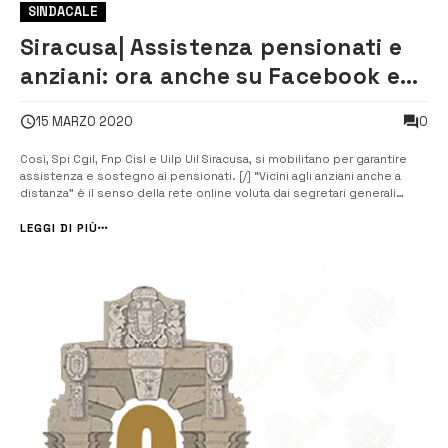
SINDACALE
Siracusa| Assistenza pensionati e
anziani: ora anche su Facebook e
Whatsapp
0
15 MARZO 2020
Così, Spi Cgil, Fnp Cisl e Uilp Uil Siracusa, si mobilitano per garantire
assistenza e sostegno ai pensionati. [/] “Vicini agli anziani anche a
distanza” è il senso della rete online voluta dai segretari generali
Valeria Tranchina, Vito Polizzi, Sergio Adamo e Salvo Lantieri. “Ci
attrezziamo per essere, ancora una volta, sindacato del cambiame...
LEGGI DI PIÙ