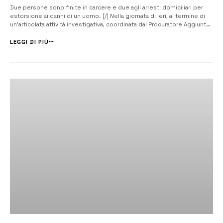
Due persone sono finite in carcere e due agli arresti domiciliari per
estorsione ai danni di un uomo. [/] Nella giornata di ieri, al termine di
un’articolata attività investigativa, coordinata dal Procuratore Aggiunto
della Repubblica Fabio Scavone e diretta dal Sostituto Procuratore
Gaetano Bono, Agenti del Commissariato di P.S. di Noto, dire...
LEGGI DI PIÙ