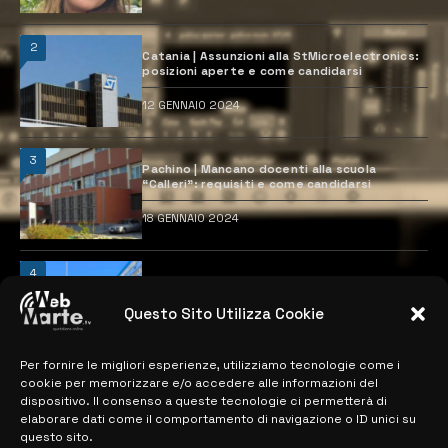
2
Catania | Assunzioni alla StMicroelectronics:
posizioni aperte e come candidarsi
12 GENNAIO 2024
3
Pachino | Mancano docenti alla scuola
“Calleri”: requisiti e come candidarsi
18 GENNAIO 2024
4
Catania | Opportunità di lavoro con St
Microelectronics: centinaia di assunzioni
previste
Questo Sito Utilizza Cookie
28 MARZO 2024
Per fornire le migliori esperienze, utilizziamo tecnologie come i
cookie per memorizzare e/o accedere alle informazioni del
dispositivo. Il consenso a queste tecnologie ci permetterà di
MAPPA DEL SITO
elaborare dati come il comportamento di navigazione o ID unici su
questo sito.