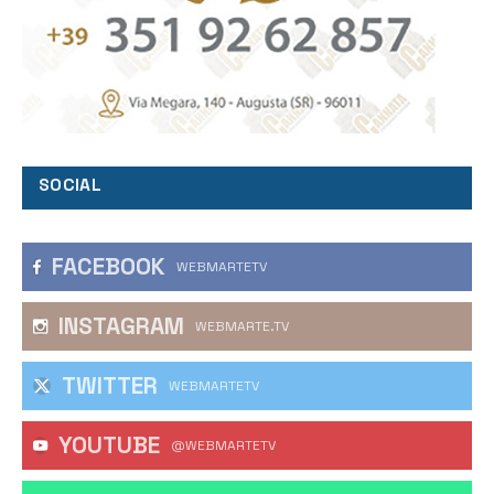
SOCIAL
FACEBOOK
WEBMARTETV
INSTAGRAM
WEBMARTE.TV
TWITTER
WEBMARTETV
YOUTUBE
@WEBMARTETV