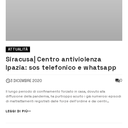
ATTUALITÀ
Siracusa| Centro antiviolenza
Ipazia: sos telefonico e whatsapp
0
3 DICEMBRE 2020
Il lungo periodo di confinamento forzato in casa, dovuto alla
diffusione della pandemia, ha purtroppo acuito i già numerosi episodi
di maltrattamenti registrati dalle forze dell’ordine e dai centri
antiviolenza ai danni di donne e minori all’interno delle mura
domestiche. [/] Durante le lunghe ore di convivenza forzata con il
LEGGI DI PIÙ
maltrattante, com...