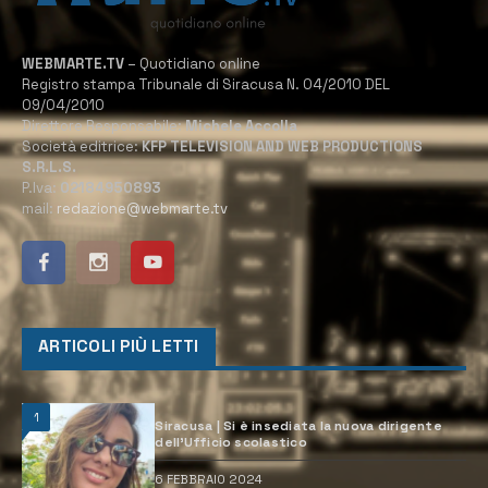
WEBMARTE.TV
– Quotidiano online
Registro stampa Tribunale di Siracusa N. 04/2010 DEL
09/04/2010
Direttore Responsabile:
Michele Accolla
Società editrice:
KFP TELEVISION AND WEB PRODUCTIONS
S.R.L.S.
P.Iva:
02184950893
mail:
redazione@webmarte.tv
ARTICOLI PIÙ LETTI
1
Siracusa | Si è insediata la nuova dirigente
dell’Ufficio scolastico
6 FEBBRAIO 2024