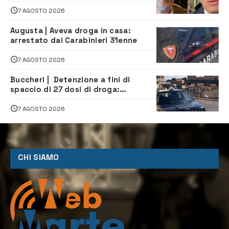
la firma del contatto per il
depuratore
7 AGOSTO 2026
Augusta | Aveva droga in casa:
arrestato dai Carabinieri 31enne
7 AGOSTO 2026
Buccheri | Detenzione a fini di
spaccio di 27 dosi di droga:
denunciati tre 20enni
7 AGOSTO 2026
CHI SIAMO