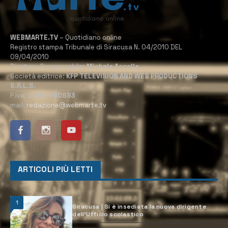
WEBMARTE.TV
– Quotidiano online
Registro stampa Tribunale di Siracusa N. 04/2010 DEL
09/04/2010
Direttore Responsabile:
Michele Accolla
Società editrice:
KFP TELEVISION AND WEB PRODUCTIONS
S.R.L.S.
P.Iva:
02184950893
mail:
redazione@webmarte.tv
ARTICOLI PIÙ LETTI
1
Siracusa | Si è insediata la nuova dirigente
dell’Ufficio scolastico