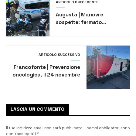
ARTICOLO PRECEDENTE
Augusta | Manovre
sospette: fermato
automobilista con
patente revocata
ARTICOLO SUCCESSIVO
Francofonte | Prevenzione
oncologica, il 24 novembre
il camper mammografico in
città
LASCIA UN COMMENTO
Il tuo indirizzo email non sarà pubblicato.
I campi obbligatori sono
contrassegnati
*