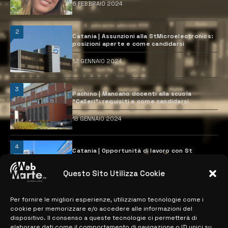
6 FEBBRAIO 2024
2
Catania | Assunzioni alla StMicroelectronics:
posizioni aperte e come candidarsi
12 GENNAIO 2024
3
Pachino | Mancano docenti alla scuola
“Calleri”: requisiti e come candidarsi
18 GENNAIO 2024
4
Catania | Opportunità di lavoro con St
Microelectronics: centinaia di assunzioni
previste
Questo Sito Utilizza Cookie
28 MARZO 2024
Per fornire le migliori esperienze, utilizziamo tecnologie come i
cookie per memorizzare e/o accedere alle informazioni del
MAPPA DEL SITO
dispositivo. Il consenso a queste tecnologie ci permetterà di
elaborare dati come il comportamento di navigazione o ID unici su