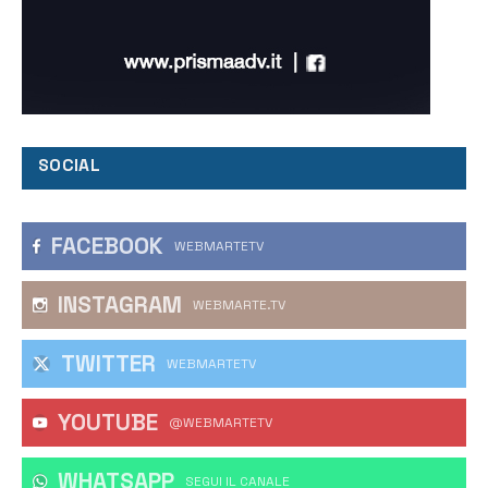
SOCIAL
FACEBOOK
WEBMARTETV
INSTAGRAM
WEBMARTE.TV
TWITTER
WEBMARTETV
YOUTUBE
@WEBMARTETV
WHATSAPP
‎SEGUI IL CANALE