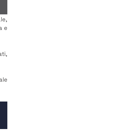
le,
a e
ti,
ale