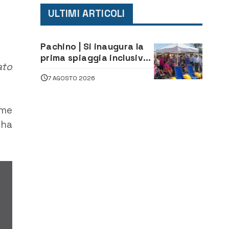
ULTIMI ARTICOLI
Pachino | Si inaugura la
prima spiaggia inclusiva
ato
della provincia:
7 AGOSTO 2026
assistenza e prevenzione
aperte a tutti
ome
 ha