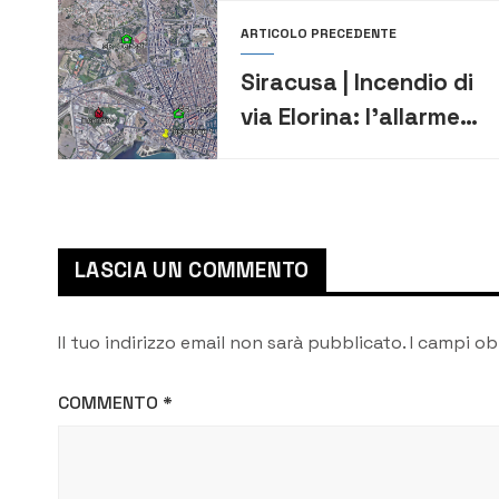
ARTICOLO PRECEDENTE
Siracusa | Incendio di
via Elorina: l’allarme
dei consiglieri Pd dopo
i dati di Arpa Sicilia
LASCIA UN COMMENTO
Il tuo indirizzo email non sarà pubblicato.
I campi ob
COMMENTO
*