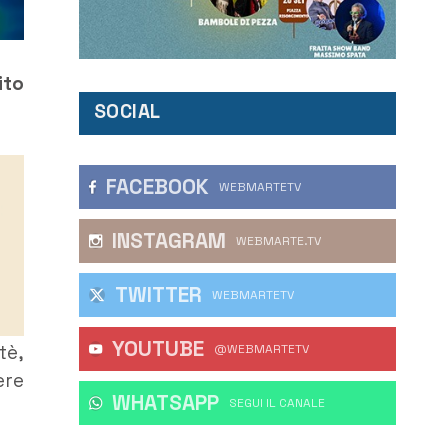
ito
SOCIAL
FACEBOOK
WEBMARTETV
INSTAGRAM
WEBMARTE.TV
TWITTER
WEBMARTETV
YOUTUBE
tè,
@WEBMARTETV
ere
WHATSAPP
‎SEGUI IL CANALE