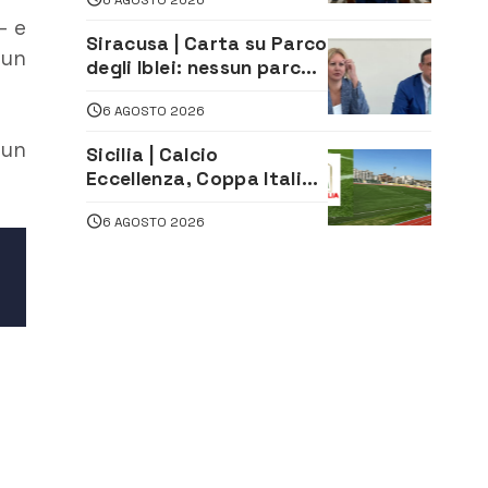
«La proposta è nostra»
– e
Siracusa | Carta su Parco
 un
degli Iblei: nessun parco
può nascere contro le
6 AGOSTO 2026
comunità e il territorio
 un
Sicilia | Calcio
Eccellenza, Coppa Italia:
il 30 agosto la prima di
6 AGOSTO 2026
andata