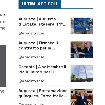
ULTIMI ARTICOLI
per
Augusta | Augusta
nte
d’Estate, stasera il 1°
ime
Torneo di Burraco sotto
6 AGOSTO 2026
le Stelle: piazza
D’Astorga già sold out
Augusta | Firmato il
contratto per la
realizzazione del
6 AGOSTO 2026
depuratore delle acque
reflue
Catania | A settembre il
via ai lavori per il
rifacimento dell’ingresso
6 AGOSTO 2026
sud del porto
Augusta | Rottamazione
nel
quinquies, Forza Italia
rivendica il risultato:
6 AGOSTO 2026