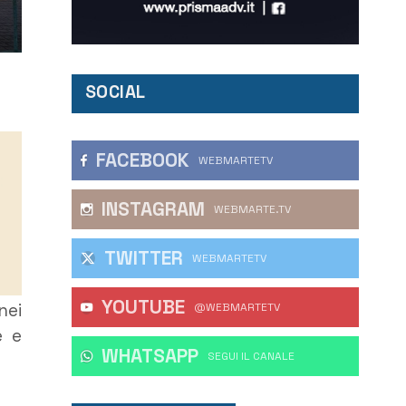
SOCIAL
FACEBOOK
WEBMARTETV
INSTAGRAM
WEBMARTE.TV
TWITTER
WEBMARTETV
YOUTUBE
nei
@WEBMARTETV
e e
WHATSAPP
‎SEGUI IL CANALE