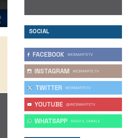
SOCIAL
FACEBOOK
WEBMARTETV
INSTAGRAM
WEBMARTE.TV
TWITTER
WEBMARTETV
YOUTUBE
@WEBMARTETV
WHATSAPP
‎SEGUI IL CANALE