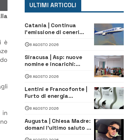
ULTIMI ARTICOLI
lla
Catania | Continua
l’emissione di ceneri
dall’Etna. Sospese le
i è
8 AGOSTO 2026
attività all’aeroporto di
nze
Fontanarossa
Siracusa | Asp: nuove
ndo
nomine e incarichi:
Mazzola al Laboratorio
8 AGOSTO 2026
di Sanità pubblica,
Matteliano al Servizio
gli
Lentini e Francofonte |
Legale
Furto di energia
elettrica, denunciate 4
8 AGOSTO 2026
persone
 in
Augusta | Chiesa Madre:
ino
domani l’ultimo saluto ad
Alessandro Sicuso,
8 AGOSTO 2026