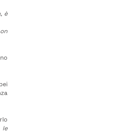
, è
non
ano
pei
nza
rlo
 le