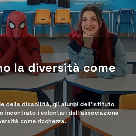
no la diversità come
della disabilità, gli alunni dell'Istituto
 incontrato i volontari dell’associazione
iversità come ricchezza.