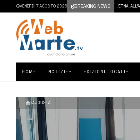
BREAKING NEWS
7 AGOSTO 2026
VENERDÌ 7 AGOSTO 2026
CATANIA | NUOVA ERUZIONE DELL’ETNA, ALL’AEROPOR
HOME
NOTIZIE
EDIZIONI LOCALI
AUGUSTA