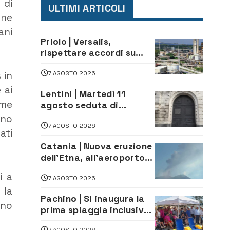
 di
ULTIMI ARTICOLI
one
ani
Priolo | Versalis,
rispettare accordi su
salvaguardia dei posti di
7 AGOSTO 2026
 in
lavoro. Il sindaco scrive
alla società
 ai
Lentini | Martedì 11
ome
agosto seduta di
Consiglio Comunale
uno
7 AGOSTO 2026
ati
Catania | Nuova eruzione
dell’Etna, all’aeroporto
Bellini voli in arrivo
i a
7 AGOSTO 2026
dirottati
 la
Pachino | Si inaugura la
ono
prima spiaggia inclusiva
della provincia:
7 AGOSTO 2026