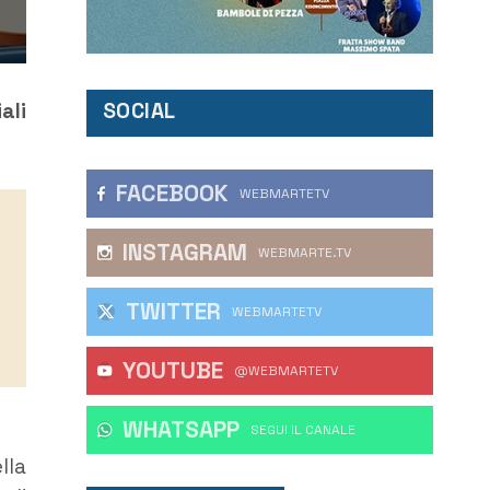
SOCIAL
ali
FACEBOOK
WEBMARTETV
INSTAGRAM
WEBMARTE.TV
TWITTER
WEBMARTETV
YOUTUBE
@WEBMARTETV
WHATSAPP
‎SEGUI IL CANALE
lla