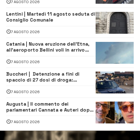
7 AGOSTO 2026
Lentini | Martedì 11 agosto seduta di
Consiglio Comunale
7 AGOSTO 2026
Catania | Nuova eruzione dell’Etna,
all’aeroporto Bellini voli in arrivo
dirottati
7 AGOSTO 2026
Buccheri | Detenzione a fini di
spaccio di 27 dosi di droga:
denunciati tre 20enni
7 AGOSTO 2026
Augusta | Il commento dei
parlamentari Cannata e Auteri dopo
la firma del contatto per il
depuratore
7 AGOSTO 2026