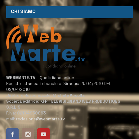
CHI SIAMO
WEBMARTE.TV
– Quotidiano online
Registro stampa Tribunale di Siracusa N. 04/2010 DEL
09/04/2010
Direttore Responsabile:
Michele Accolla
Società editrice:
KFP TELEVISION AND WEB PRODUCTIONS
S.R.L.S.
P.Iva:
02184950893
mail:
redazione@webmarte.tv