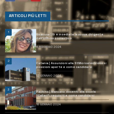
ARTICOLI PIÙ LETTI
1
Siracusa | Si è insediata la nuova dirigente
dell’Ufficio scolastico
6 FEBBRAIO 2024
2
Catania | Assunzioni alla StMicroelectronics:
posizioni aperte e come candidarsi
12 GENNAIO 2024
3
Pachino | Mancano docenti alla scuola
“Calleri”: requisiti e come candidarsi
18 GENNAIO 2024