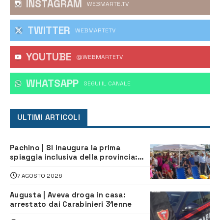
INSTAGRAM
WEBMARTE.TV
TWITTER
WEBMARTETV
YOUTUBE
@WEBMARTETV
WHATSAPP
‎SEGUI IL CANALE
ULTIMI ARTICOLI
Pachino | Si inaugura la prima
spiaggia inclusiva della provincia:
assistenza e prevenzione aperte a
tutti
7 AGOSTO 2026
Augusta | Aveva droga in casa:
arrestato dai Carabinieri 31enne