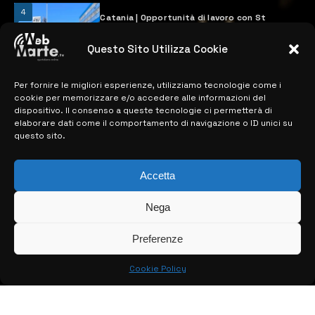
4
Catania | Opportunità di lavoro con St
Microelectronics: centinaia di assunzioni
previste
Questo Sito Utilizza Cookie
28 MARZO 2024
Per fornire le migliori esperienze, utilizziamo tecnologie come i
cookie per memorizzare e/o accedere alle informazioni del
MAPPA DEL SITO
dispositivo. Il consenso a queste tecnologie ci permetterà di
elaborare dati come il comportamento di navigazione o ID unici su
questo sito.
> NOTIZIE
> EDIZIONI LOCALI
Accetta
> CONTATTI
Nega
> INFO
Preferenze
Cookie Policy