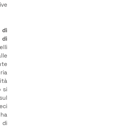
ive
 di
 di
lli
lle
nte
ria
ità
 si
sul
eci
 ha
 di