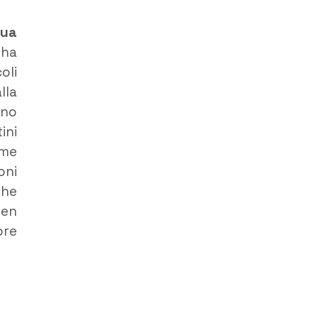
sua
 ha
oli
lla
eno
ini
ome
oni
che
ben
ore