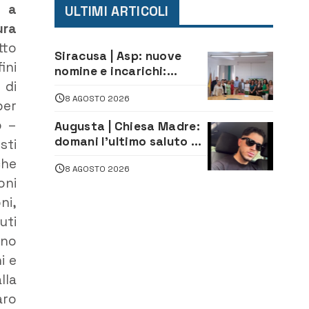
e a
ULTIMI ARTICOLI
ura
tto
Siracusa | Asp: nuove
ini
nomine e incarichi:
 di
Mazzola al Laboratorio
8 AGOSTO 2026
di Sanità pubblica,
per
Matteliano al Servizio
o –
Augusta | Chiesa Madre:
Legale
domani l’ultimo saluto ad
sti
Alessandro Sicuso,
che
8 AGOSTO 2026
morto in un incidente
oni
stradale
ni,
uti
ano
i e
lla
aro