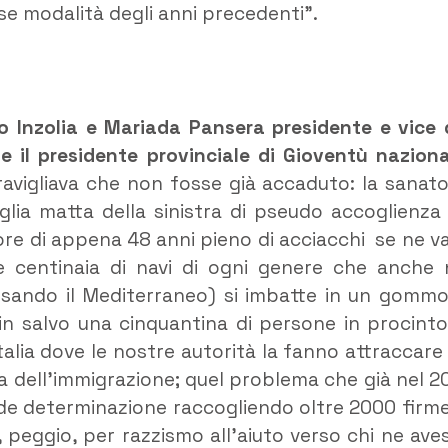
se modalità degli anni precedenti”.
 Inzolia e Mariada Pansera presidente e vice 
a e il presidente provinciale di Gioventù naziona
meravigliava che non fosse già accaduto: la sanato
oglia matta della sinistra di pseudo accoglienza
ore di appena 48 anni pieno di acciacchi se ne va
e centinaia di navi di ogni genere che anche 
rsando il Mediterraneo) si imbatte in un gomm
in salvo una cinquantina di persone in procinto
talia dove le nostre autorità la fanno attraccare
ma dell’immigrazione; quel problema che già nel 2
de determinazione raccogliendo oltre 2000 firme
 peggio, per razzismo all’aiuto verso chi ne ave