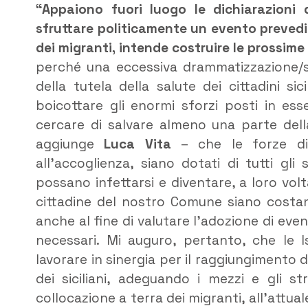
“Appaiono fuori luogo le dichiarazioni
sfruttare politicamente un evento prevedib
dei migranti, intende costruire le prossim
perché una eccessiva drammatizzazione/spet
della tutela della salute dei cittadini s
boicottare gli enormi sforzi posti in ess
cercare di salvare almeno una parte dell
aggiunge
Luca
Vita
– che le forze di P
all’accoglienza, siano dotati di tutti gl
possano infettarsi e diventare, a loro volta,
cittadine del nostro Comune siano costant
anche al fine di valutare l’adozione di eve
necessari. Mi auguro, pertanto, che le Is
lavorare in sinergia per il raggiungimento di 
dei siciliani, adeguando i mezzi e gli st
collocazione a terra dei migranti, all’attu