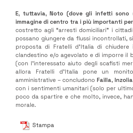
E, tuttavia, Noto (dove gli infetti sono 
immagine di centro tra i più importanti per 
costretto agli “arresti domiciliari” i citta
possano giungere da flussi incontrollati, si
proposta di Fratelli d’Italia di chiuder
clandestino e/o agevolato e di imporre il b
(con l’interessato aiuto degli scafisti m
allora Fratelli d’Italia pone un monit
amministrative – concludono
Failla
,
Inzolia
con i sentimenti umanitari (solo per ulti
poco da spartire e che molto, invece, han
morale.
Stampa