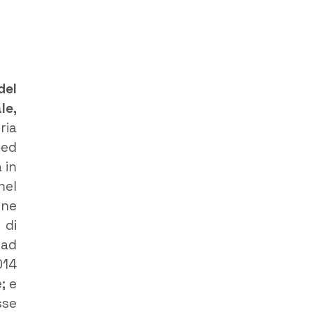
del
le,
ria
 ed
 in
nel
one
 di
 ad
014
; e
sse