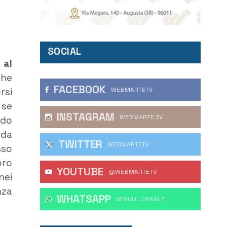
SOCIAL
 al
che
FACEBOOK
rsi
WEBMARTETV
 se
INSTAGRAM
WEBMARTE.TV
odo
 da
TWITTER
WEBMARTETV
sso
oro
YOUTUBE
@WEBMARTETV
nei
nza
WHATSAPP
‎SEGUI IL CANALE