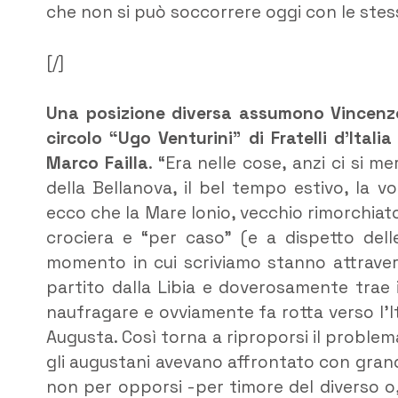
che non si può soccorrere oggi con le stes
[/]
Una posizione diversa assumono Vincenzo
circolo “Ugo Venturini” di Fratelli d’Itali
Marco Failla
. “Era nelle cose, anzi ci si 
della Bellanova, il bel tempo estivo, la v
ecco che la Mare Ionio, vecchio rimorchiat
crociera e “per caso” (e a dispetto dell
momento in cui scriviamo stanno attrave
partito dalla Libia e doverosamente trae 
naufragare e ovviamente fa rotta verso l’I
Augusta. Così torna a riproporsi il proble
gli augustani avevano affrontato con gran
non per opporsi -per timore del diverso o,