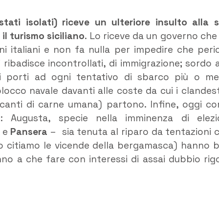
stati isolati) riceve un ulteriore insulto alla 
il turismo siciliano
. Lo riceve da un governo che
dini italiani e non fa nulla per impedire che peric
 ribadisce incontrollati, di immigrazione; sordo a
e i porti ad ogni tentativo di sbarco più o m
locco navale davanti alle coste da cui i clandest
ercanti di carne umana) partono. Infine, oggi c
o: Augusta, specie nella imminenza di elezi
e
Pansera
– sia tenuta al riparo da tentazioni 
mo citiamo le vicende della bergamasca) hanno 
no a che fare con interessi di assai dubbio rig