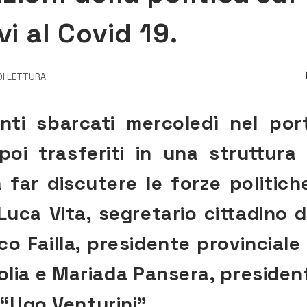
i al Covid 19.
DI LETTURA
nti sbarcati mercoledì nel por
oi trasferiti in una struttura 
far discutere le forze politich
uca Vita, segretario cittadino d
co Failla, presidente provinciale 
olia e Mariada Pansera, presiden
 “Ugo Venturini”.