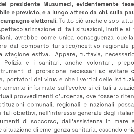
 del presidente Musumeci, evidentemente tes
ile e previsto, e a lungo atteso da chi, sulla pa
e campagne elettorali
. Tutto ciò anche e soprattu
tacolarizzazione di tali situazioni, inutile ai f
iciliani, avrebbe come unica conseguenza quella
ere dal comparto turistico/ricettivo regionale 
a stagione estiva. Appare, tuttavia, necessari
olizia e i sanitari, anche volontari, prepo
i strumenti di protezione necessari ad evitare 
 portatori del virus e che i vertici delle Istituzi
emente informate sull’evolversi di tali situazio
ntuali provvedimenti d’urgenza, ove fossero riten
tituzioni comunali, regionali e nazionali poss
tali obiettivi, nell’interesse generale degli italian
rumenti di soccorso, dall’assistenza in mare a
ale situazione di emergenza sanitaria, essendo chi