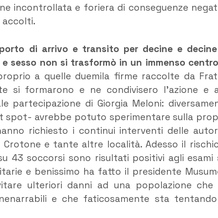
e incontrollata e foriera di conseguenze negat
 accolti.
porto di arrivo e transito per decine e decine
tà e sesso non si trasformò in un immenso centro
proprio a quelle duemila firme raccolte da Frate
e si formarono e ne condivisero l’azione e a
e partecipazione di Giorgia Meloni: diversame
t spot- avrebbe potuto sperimentare sulla prop
anno richiesto i continui interventi delle autor
a Crotone e tante altre località. Adesso il rischio
u 43 soccorsi sono risultati positivi agli esami 
itarie e benissimo ha fatto il presidente Musum
itare ulteriori danni ad una popolazione che
inenarrabili e che faticosamente sta tentando