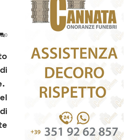
0
to
di
e.
el
di
te