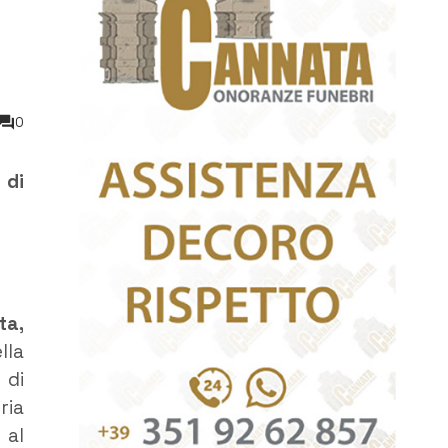
0
 di
ta,
lla
 di
ria
 al