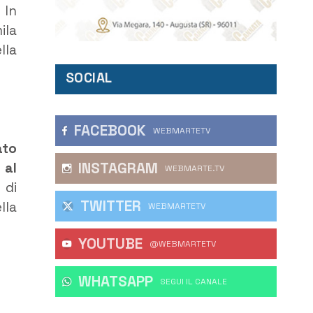
 In
ila
lla
SOCIAL
FACEBOOK
WEBMARTETV
ato
INSTAGRAM
 al
WEBMARTE.TV
 di
TWITTER
lla
WEBMARTETV
YOUTUBE
@WEBMARTETV
WHATSAPP
‎SEGUI IL CANALE