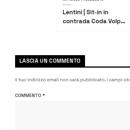
Lentini | Sit-in in
contrada Coda Volpe:
«Solo progetti
calibrati sulle
esigenze dei territori»
LASCIA UN COMMENTO
Il tuo indirizzo email non sarà pubblicato.
I campi ob
COMMENTO
*