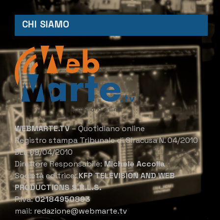
CHI SIAMO
WEBMARTE.TV
– Quotidiano online
Registro stampa Tribunale di Siracusa N. 04/2010
DEL 09/04/2010
Direttore Responsabile:
Michele Accolla
Società editrice:
KFP TELEVISION AND WEB
PRODUCTIONS S.R.L.S.
P.Iva:
02184950893
mail:
redazione@webmarte.tv