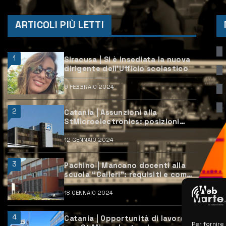
ARTICOLI PIÙ LETTI
1
Siracusa | Si è insediata la nuova
dirigente dell’Ufficio scolastico
6 FEBBRAIO 2024
2
Catania | Assunzioni alla
StMicroelectronics: posizioni
aperte e come candidarsi
12 GENNAIO 2024
3
Pachino | Mancano docenti alla
scuola “Calleri”: requisiti e come
candidarsi
18 GENNAIO 2024
4
Catania | Opportunità di lavoro
Per fornire