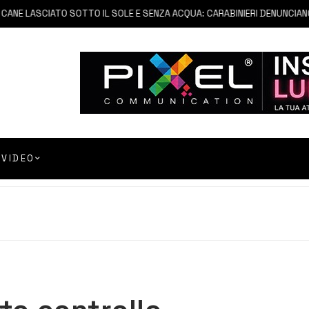
NE LASCIATO SOTTO IL SOLE E SENZA ACQUA: CARABINIERI DENUNCIANO PR
VIDEO