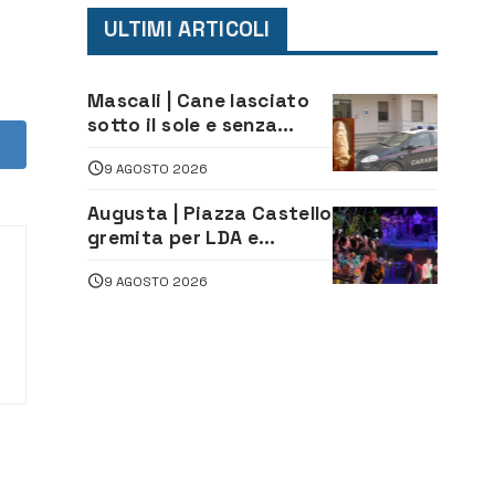
ULTIMI ARTICOLI
Mascali | Cane lasciato
sotto il sole e senza
acqua: Carabinieri
9 AGOSTO 2026
denunciano proprietario
Augusta | Piazza Castello
gremita per LDA e
Aka7even: musica, colori
9 AGOSTO 2026
ed emozioni per
“Augusta d’Estate”