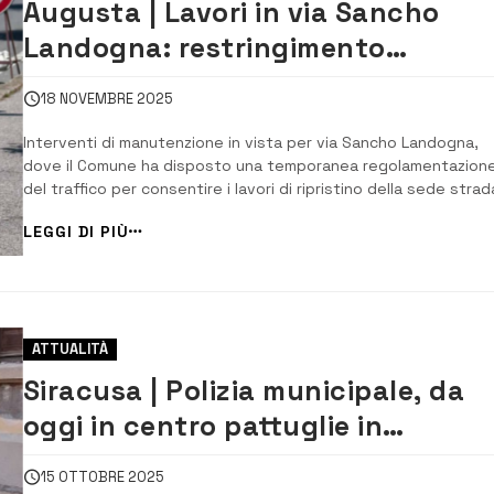
Augusta | Lavori in via Sancho
Landogna: restringimento
temporaneo della carreggiata dal
18 NOVEMBRE 2025
19 al 21 novembre
Interventi di manutenzione in vista per via Sancho Landogna,
dove il Comune ha disposto una temporanea regolamentazion
del traffico per consentire i lavori di ripristino della sede strad
richiesti dalla ditta Sielte. L’ordinanza, emanata dal responsabi
LEGGI DI PIÙ
del IX Settore “Polizia municipale”, prevede un restringimento d
carreggiata nel t...
ATTUALITÀ
Siracusa | Polizia municipale, da
oggi in centro pattuglie in
bicicletta
15 OTTOBRE 2025