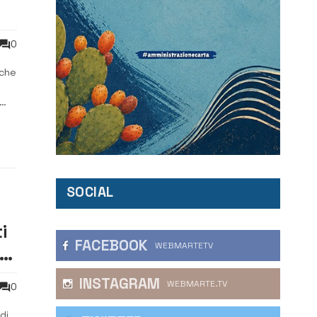
0
 che
SOCIAL
i
FACEBOOK
WEBMARTETV
la
INSTAGRAM
WEBMARTE.TV
0
di