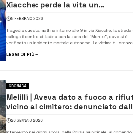
Xiacche: perde la vita un
motociclista di 43 anni
8 FEBBRAIO 2026
Tragedia questa mattina intorno alle 9 in via Xiacche, la strada
collega il centro cittadino con la zona del “Monte”, dove si è
verificato un incidente mortale autonomo. La vittima è Lorenzo
Belfiore di 43 anni, augustano che viaggiava a bordo della sua
LEGGI DI PIÙ
moto Honda.Per cause ancora in corso di accertamento, il
motociclista avrebbe […...
CRONACA
Melilli | Aveva dato a fuoco a rifiut
vicino al cimitero: denunciato dal
Municipale
26 GENNAIO 2026
Intervento nei giorni scorsi della Polizia municipale, al comando 