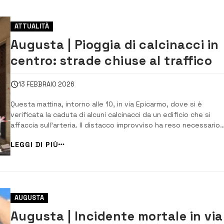
ATTUALITÀ
Augusta | Pioggia di calcinacci in
centro: strade chiuse al traffico
13 FEBBRAIO 2026
Questa mattina, intorno alle 10, in via Epicarmo, dove si è
verificata la caduta di alcuni calcinacci da un edificio che si
affaccia sull’arteria. Il distacco improvviso ha reso necessario
l’intervento dei Vigili del Fuoco e della Polizia municipale, che
LEGGI DI PIÙ
hanno immediatamente transennato l’area, nel tratto compres
tra le vie Limpetra ed Alabo ...
AUGUSTA
Augusta | Incidente mortale in via