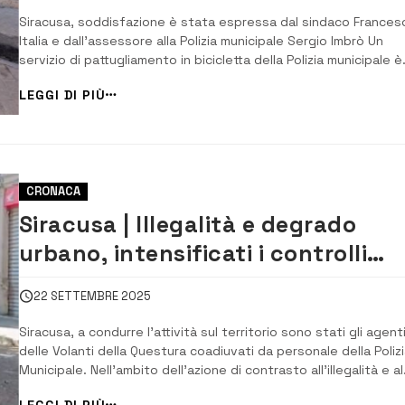
Siracusa, soddisfazione è stata espressa dal sindaco Frances
Italia e dall’assessore alla Polizia municipale Sergio Imbrò Un
servizio di pattugliamento in bicicletta della Polizia municipale è
attivo da oggi a Siracusa. Quattro mezzi a pedali, personalizzati
LEGGI DI PIÙ
con i colori d’istituto, saranno utilizzati per rafforzare i servizi d
contro...
CRONACA
Siracusa | Illegalità e degrado
urbano, intensificati i controlli
della Polizia alla Borgata
22 SETTEMBRE 2025
Siracusa, a condurre l’attività sul territorio sono stati gli agent
delle Volanti della Questura coadiuvati da personale della Poliz
Municipale. Nell’ambito dell’azione di contrasto all’illegalità e al
degrado urbano, voluta dal questore Roberto Pellicone e
LEGGI DI PIÙ