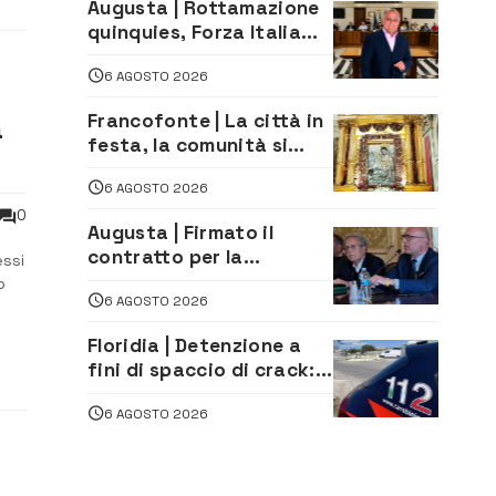
Augusta | Rottamazione
quinquies, Forza Italia
rivendica il risultato:
6 AGOSTO 2026
«La proposta è nostra»
Francofonte | La città in
a
festa, la comunità si
affida alla Madonna
6 AGOSTO 2026
della Neve tra fede e
tradizione
0
Augusta | Firmato il
contratto per la
essi
realizzazione del
o
6 AGOSTO 2026
depuratore delle acque
reflue
Floridia | Detenzione a
one
fini di spaccio di crack:
arrestato 22enne
6 AGOSTO 2026