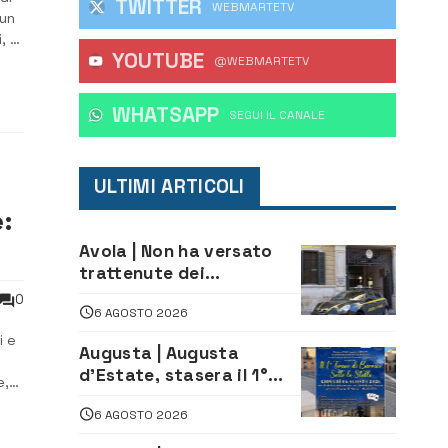
TWITTER
WEBMARTETV
 un
, al
YOUTUBE
@WEBMARTETV
che
WHATSAPP
‎SEGUI IL CANALE
ULTIMI ARTICOLI
:
Avola | Non ha versato
trattenute dei
lavoratori: sequestrati
0
6 AGOSTO 2026
oltre 700 mila euro a
imprenditore della
i e
Augusta | Augusta
climatizzazione
d’Estate, stasera il 1°
e,
Torneo di Burraco sotto
6 AGOSTO 2026
le Stelle: piazza
D’Astorga già sold out