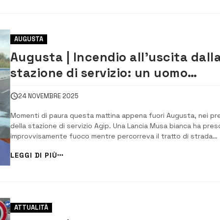
AUGUSTA
Augusta | Incendio all’uscita dall
stazione di servizio: un uomo
gravemente ustionato
24 NOVEMBRE 2025
Momenti di paura questa mattina appena fuori Augusta, nei pr
della stazione di servizio Agip. Una Lancia Musa bianca ha pres
improvvisamente fuoco mentre percorreva il tratto di strada
immediatamente successivo al distributore sulla strada
LEGGI DI PIÙ
provinciale 193 , fermandosi sotto il ponte che segue la stazi
di servizio dove aveva fatto rifor...
ATTUALITÀ