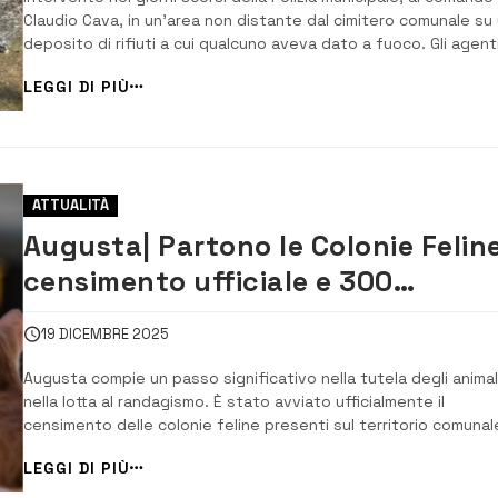
Claudio Cava, in un’area non distante dal cimitero comunale su
deposito di rifiuti a cui qualcuno aveva dato a fuoco. Gli agenti
comando di Claudio Cava, allertati da una segnalazione hanno
LEGGI DI PIÙ
effettuato un sopralluogo durante il quale è stato accertato 
l’area era [&h...
ATTUALITÀ
Augusta| Partono le Colonie Feline
censimento ufficiale e 300
sterilizzazioni gratuite
19 DICEMBRE 2025
Augusta compie un passo significativo nella tutela degli animal
nella lotta al randagismo. È stato avviato ufficialmente il
censimento delle colonie feline presenti sul territorio comunal
un’azione fortemente voluta dall’Amministrazione guidata dal
LEGGI DI PIÙ
sindaco Giuseppe Di Mare, in sinergia con l’assessore al
Randagismo Domenico Zanti, la cons...