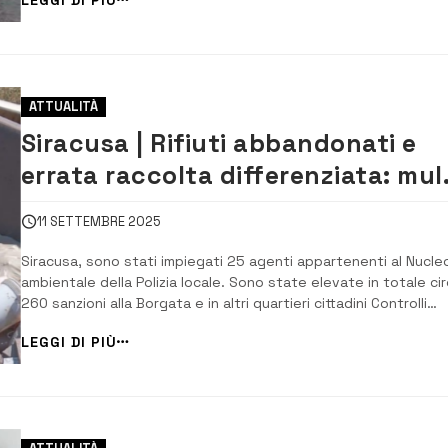
condotta dagli agenti delle Volanti della Questura di Siracusa,
coadiuvati dai...
ATTUALITÀ
Siracusa | Rifiuti abbandonati e
errata raccolta differenziata: mul
per 23.000 euro
11 SETTEMBRE 2025
Siracusa, sono stati impiegati 25 agenti appartenenti al Nucle
ambientale della Polizia locale. Sono state elevate in totale ci
260 sanzioni alla Borgata e in altri quartieri cittadini Controlli
intensificati contro l’abbandono indiscriminato dei rifiuti a
LEGGI DI PIÙ
Siracusa e per il rispetto della raccolta differenziata. La Polizia
ambientale...