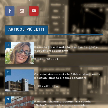
ARTICOLI PIÙ LETTI
1
Siracusa | Si è insediata la nuova dirigente
dell’Ufficio scolastico
6 FEBBRAIO 2024
2
Catania | Assunzioni alla StMicroelectronics:
posizioni aperte e come candidarsi
12 GENNAIO 2024
3
Pachino | Mancano docenti alla scuola
“Calleri”: requisiti e come candidarsi