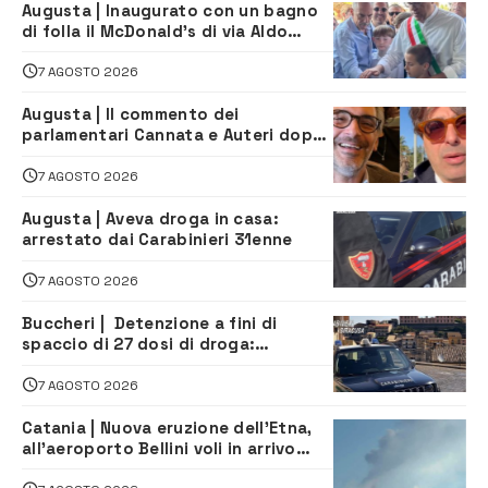
Augusta | Inaugurato con un bagno
di folla il McDonald’s di via Aldo
Moro
7 AGOSTO 2026
Augusta | Il commento dei
parlamentari Cannata e Auteri dopo
la firma del contatto per il
depuratore
7 AGOSTO 2026
Augusta | Aveva droga in casa:
arrestato dai Carabinieri 31enne
7 AGOSTO 2026
Buccheri | Detenzione a fini di
spaccio di 27 dosi di droga:
denunciati tre 20enni
7 AGOSTO 2026
Catania | Nuova eruzione dell’Etna,
all’aeroporto Bellini voli in arrivo
dirottati