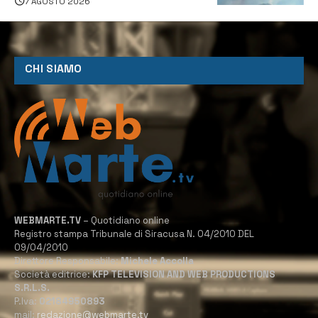
7 AGOSTO 2026
CHI SIAMO
WEBMARTE.TV
– Quotidiano online
Registro stampa Tribunale di Siracusa N. 04/2010 DEL
09/04/2010
Direttore Responsabile:
Michele Accolla
Società editrice:
KFP TELEVISION AND WEB PRODUCTIONS
S.R.L.S.
P.Iva:
02184950893
mail:
redazione@webmarte.tv