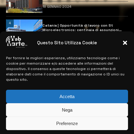
18 GENNAIO 2024
4
Catania | Opportunità di lavoro con St
Microelectronics: centinaia di assunzioni
previste
28 MARZO 2024
Questo Sito Utilizza Cookie
Per fornire le migliori esperienze, utilizziamo tecnologie come i
MAPPA DEL SITO
cookie per memorizzare e/o accedere alle informazioni del
dispositivo. Il consenso a queste tecnologie ci permetterà di
elaborare dati come il comportamento di navigazione o ID unici su
> NOTIZIE
questo sito.
> EDIZIONI LOCALI
Accetta
> CONTATTI
Nega
> INFO
Preferenze