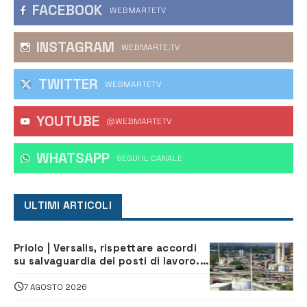
FACEBOOK
WEBMARTETV
INSTAGRAM
WEBMARTE.TV
TWITTER
WEBMARTETV
YOUTUBE
@WEBMARTETV
WHATSAPP
‎SEGUI IL CANALE
ULTIMI ARTICOLI
Priolo | Versalis, rispettare accordi
su salvaguardia dei posti di lavoro. Il
sindaco scrive alla società
7 AGOSTO 2026