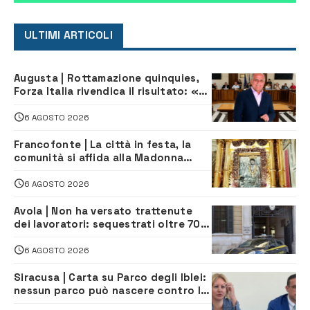
ULTIMI ARTICOLI
Augusta | Rottamazione quinquies,
Forza Italia rivendica il risultato: «La
proposta è nostra»
6 AGOSTO 2026
Francofonte | La città in festa, la
comunità si affida alla Madonna
della Neve tra fede e tradizione
6 AGOSTO 2026
Avola | Non ha versato trattenute
dei lavoratori: sequestrati oltre 700
mila euro a imprenditore della
climatizzazione
6 AGOSTO 2026
Siracusa | Carta su Parco degli Iblei:
nessun parco può nascere contro le
comunità e il territorio