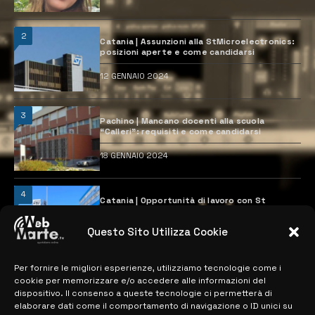
2
Catania | Assunzioni alla StMicroelectronics:
posizioni aperte e come candidarsi
12 GENNAIO 2024
3
Pachino | Mancano docenti alla scuola
“Calleri”: requisiti e come candidarsi
18 GENNAIO 2024
4
Catania | Opportunità di lavoro con St
Microelectronics: centinaia di assunzioni
previste
Questo Sito Utilizza Cookie
28 MARZO 2024
Per fornire le migliori esperienze, utilizziamo tecnologie come i
cookie per memorizzare e/o accedere alle informazioni del
MAPPA DEL SITO
dispositivo. Il consenso a queste tecnologie ci permetterà di
elaborare dati come il comportamento di navigazione o ID unici su