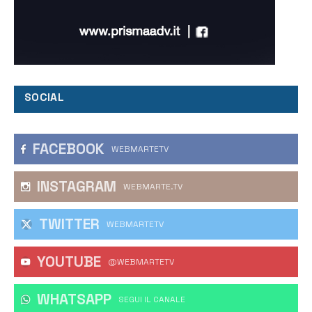
SOCIAL
FACEBOOK
WEBMARTETV
INSTAGRAM
WEBMARTE.TV
TWITTER
WEBMARTETV
YOUTUBE
@WEBMARTETV
WHATSAPP
‎SEGUI IL CANALE