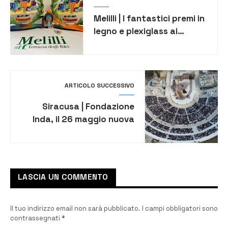
Melilli | I fantastici premi in
legno e plexiglass ai
vincitori della 1^ edizione
della StraMelilli 2024
ARTICOLO SUCCESSIVO
Siracusa | Fondazione
Inda, il 26 maggio nuova
“giornata siracusana”
LASCIA UN COMMENTO
Il tuo indirizzo email non sarà pubblicato.
I campi obbligatori sono
contrassegnati
*