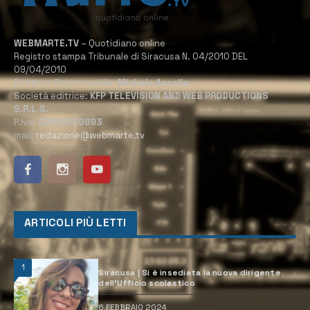
WEBMARTE.TV
– Quotidiano online
Registro stampa Tribunale di Siracusa N. 04/2010 DEL
09/04/2010
Direttore Responsabile:
Michele Accolla
Società editrice:
KFP TELEVISION AND WEB PRODUCTIONS
S.R.L.S.
P.Iva:
02184950893
mail:
redazione@webmarte.tv
ARTICOLI PIÙ LETTI
1
Siracusa | Si è insediata la nuova dirigente
dell’Ufficio scolastico
6 FEBBRAIO 2024