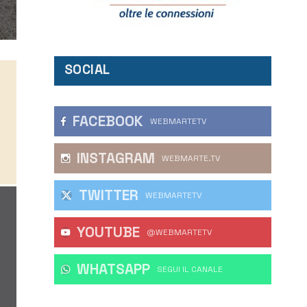
SOCIAL
FACEBOOK
WEBMARTETV
INSTAGRAM
WEBMARTE.TV
TWITTER
WEBMARTETV
YOUTUBE
@WEBMARTETV
WHATSAPP
‎SEGUI IL CANALE