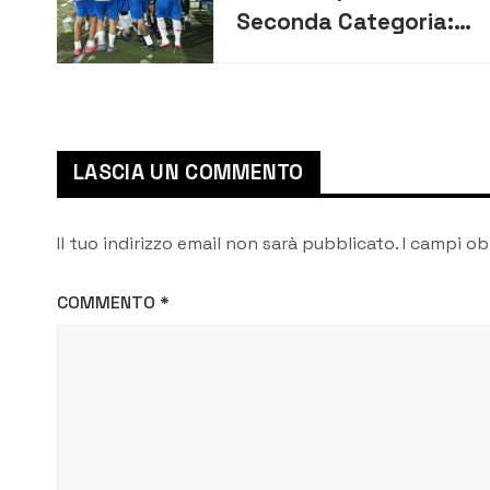
Seconda Categoria:
esordio con il botto
per l’Atletico
Siracusa. Battuto in
rimonta il Real
LASCIA UN COMMENTO
Pachino
Il tuo indirizzo email non sarà pubblicato.
I campi ob
COMMENTO
*