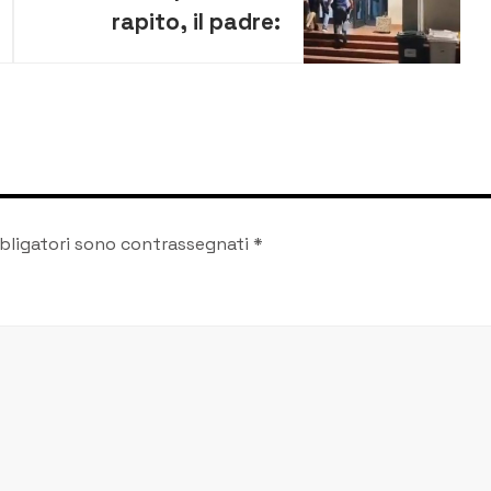
rapito, il padre:
“trattato bene, è
stato un incubo”
bligatori sono contrassegnati
*