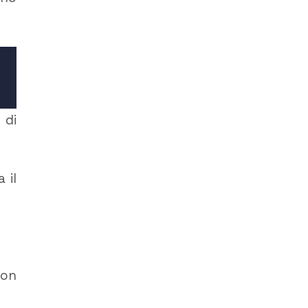
 di
 il
con