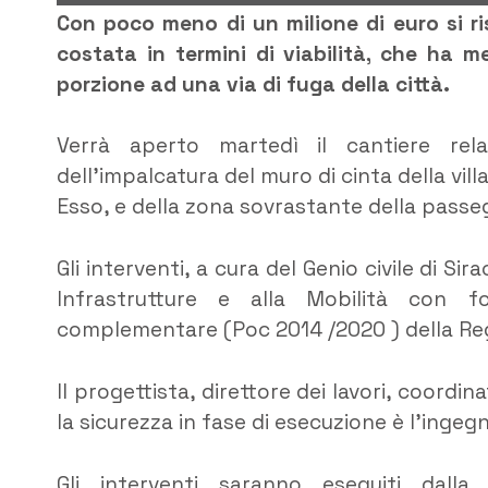
Con poco meno di un milione di euro si r
costata in termini di viabilità, che ha m
porzione ad una via di fuga della città.
Verrà aperto martedì il cantiere rel
dell’impalcatura del muro di cinta della vil
Esso, e della zona sovrastante della passe
Gli interventi, a cura del Genio civile di Si
Infrastrutture e alla Mobilità con 
complementare (Poc 2014 /2020 ) della Regi
Il progettista, direttore dei lavori, coordi
la sicurezza in fase di esecuzione è l’ingeg
Gli interventi saranno eseguiti dall