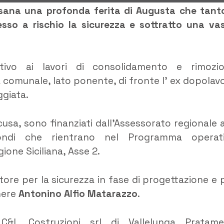
isana una profonda ferita di Augusta che tant
esso a rischio la sicurezza e sottratto una va
ativo ai lavori di consolidamento e rimozi
la comunale, lato ponente, di fronte l’ ex dopolav
ggiata.
racusa, sono finanziati dall’Assessorato regionale a
fondi che rientrano nel Programma operat
one Siciliana, Asse 2.
natore per la sicurezza in fase di progettazione e 
nere
Antonino Alfio Matarazzo
.
a C&L Costruzioni srl di Vallelunga Pratam