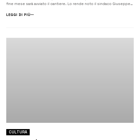
fine mese sarà avviato il cantiere. Lo rende noto il sindaco Giuseppe
Di Mare: “ridaremo serenità a tutti gli abitanti e non solo di questo
costone – afferma – che in alcuni tratti […]...
LEGGI DI PIÙ
CULTURA