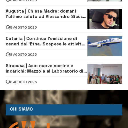
Augusta | Chiesa Madre: domani
l’ultimo saluto ad Alessandro Sicuso,
morto in un incidente stradale
8 AGOSTO 2026
Catania | Continua l’emissione di
ceneri dall’Etna. Sospese le attività
all’aeroporto di Fontanarossa
8 AGOSTO 2026
Siracusa | Asp: nuove nomine e
incarichi: Mazzola al Laboratorio di
Sanità pubblica, Matteliano al
Servizio Legale
8 AGOSTO 2026
CHI SIAMO