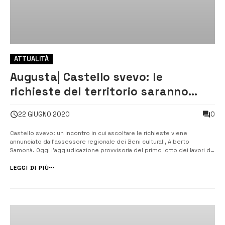
ATTUALITÀ
Augusta| Castello svevo: le
richieste del territorio saranno
ascoltate
0
22 GIUGNO 2020
Castello svevo: un incontro in cui ascoltare le richieste viene
annunciato dall’assessore regionale dei Beni culturali, Alberto
Samonà. Oggi l’aggiudicazione provvisoria del primo lotto dei lavori di
restauro del maniero federiciano. [/] Prevista per oggi
l’aggiudicazione, in via provvisoria, del primo lotto dei lavori per il
LEGGI DI PIÙ
recup...