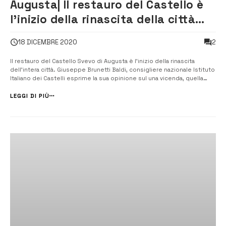
Augusta| Il restauro del Castello è
l’inizio della rinascita della città
per Brunetti Baldi
2
18 DICEMBRE 2020
Il restauro del Castello Svevo di Augusta è l’inizio della rinascita
dell’intera città. Giuseppe Brunetti Baldi, consigliere nazionale Istituto
Italiano dei Castelli esprime la sua opinione sul una vicenda, quella
relativa al progetto dell’antico maniero federiciano che sta facendo
discutere negli ambienti politici e dell’associazionismo. &#82...
LEGGI DI PIÙ