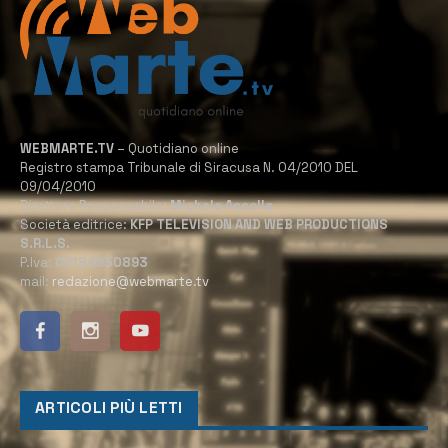
WEBMARTE.TV
– Quotidiano online
Registro stampa Tribunale di Siracusa N. 04/2010 DEL
09/04/2010
Direttore Responsabile:
Michele Accolla
Società editrice:
KFP TELEVISION AND WEB PRODUCTIONS
S.R.L.S.
P.Iva:
02184950893
mail:
redazione@webmarte.tv
ARTICOLI PIÙ LETTI