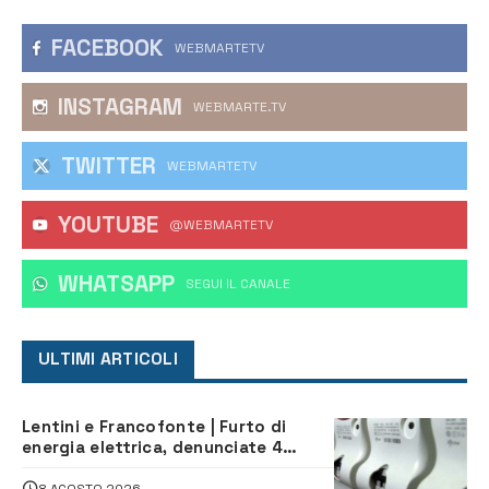
FACEBOOK
WEBMARTETV
INSTAGRAM
WEBMARTE.TV
TWITTER
WEBMARTETV
YOUTUBE
@WEBMARTETV
WHATSAPP
‎SEGUI IL CANALE
ULTIMI ARTICOLI
Lentini e Francofonte | Furto di
energia elettrica, denunciate 4
persone
8 AGOSTO 2026