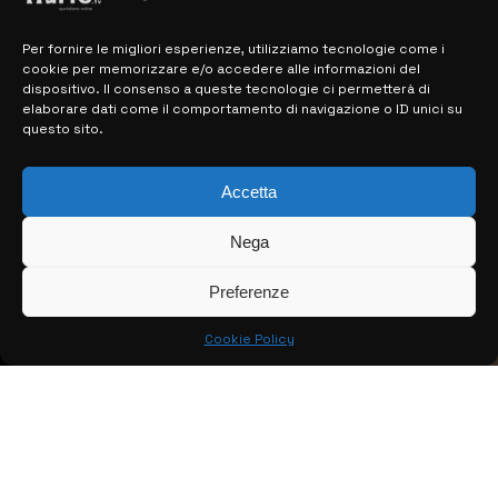
Per fornire le migliori esperienze, utilizziamo tecnologie come i
MAPPA DEL SITO
cookie per memorizzare e/o accedere alle informazioni del
dispositivo. Il consenso a queste tecnologie ci permetterà di
> NOTIZIE
elaborare dati come il comportamento di navigazione o ID unici su
questo sito.
> EDIZIONI LOCALI
Accetta
> CONTATTI
> INFO
Nega
Preferenze
Cookie Policy
© COPYRIGHT 2026:
KFP TELEVISION AND WEB PRODUCTIONS
S.R.L.S.
– P.IVA: 02184950893 – TUTTI I DIRITTI RISERVATI –
CREATO DA LUIGI PITARI