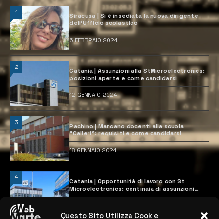
1
Siracusa | Si è insediata la nuova dirigente
dell’Ufficio scolastico
6 FEBBRAIO 2024
2
Catania | Assunzioni alla StMicroelectronics:
posizioni aperte e come candidarsi
12 GENNAIO 2024
3
Pachino | Mancano docenti alla scuola
“Calleri”: requisiti e come candidarsi
18 GENNAIO 2024
4
Catania | Opportunità di lavoro con St
Microelectronics: centinaia di assunzioni
previste
28 MARZO 2024
Questo Sito Utilizza Cookie