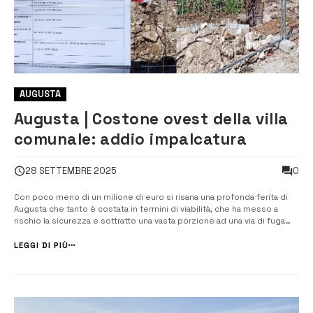
AUGUSTA
Augusta | Costone ovest della villa
comunale: addio impalcatura
0
28 SETTEMBRE 2025
Con poco meno di un milione di euro si risana una profonda ferita di
Augusta che tanto è costata in termini di viabilità, che ha messo a
rischio la sicurezza e sottratto una vasta porzione ad una via di fuga
della città. Verrà aperto martedì il cantiere relativo ai lavori di
consolidamento e rimozione dell’impalcatura […]
LEGGI DI PIÙ