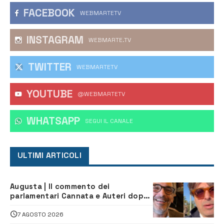
FACEBOOK
WEBMARTETV
INSTAGRAM
WEBMARTE.TV
TWITTER
WEBMARTETV
YOUTUBE
@WEBMARTETV
WHATSAPP
‎SEGUI IL CANALE
ULTIMI ARTICOLI
Augusta | Il commento dei
parlamentari Cannata e Auteri dopo
la firma del contatto per il
depuratore
7 AGOSTO 2026