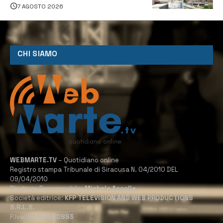
7 AGOSTO 2026
CHI SIAMO
WEBMARTE.TV
– Quotidiano online
Registro stampa Tribunale di Siracusa N. 04/2010 DEL
09/04/2010
Direttore Responsabile:
Michele Accolla
Società editrice:
KFP TELEVISION AND WEB PRODUCTIONS
S.R.L.S.
P.Iva:
02184950893