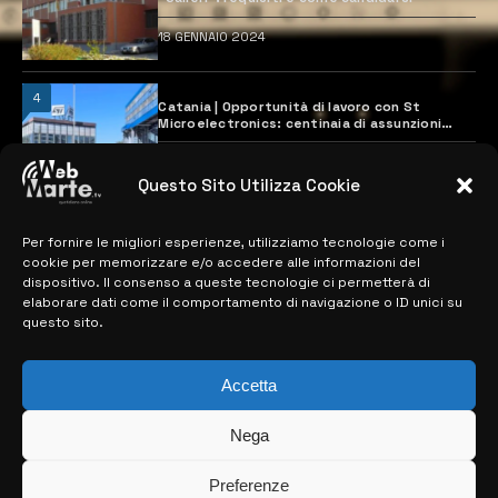
18 GENNAIO 2024
4
Catania | Opportunità di lavoro con St
Microelectronics: centinaia di assunzioni
previste
28 MARZO 2024
Questo Sito Utilizza Cookie
Per fornire le migliori esperienze, utilizziamo tecnologie come i
MAPPA DEL SITO
cookie per memorizzare e/o accedere alle informazioni del
dispositivo. Il consenso a queste tecnologie ci permetterà di
> NOTIZIE
elaborare dati come il comportamento di navigazione o ID unici su
questo sito.
> EDIZIONI LOCALI
> CONTATTI
Accetta
> INFO
Nega
Preferenze