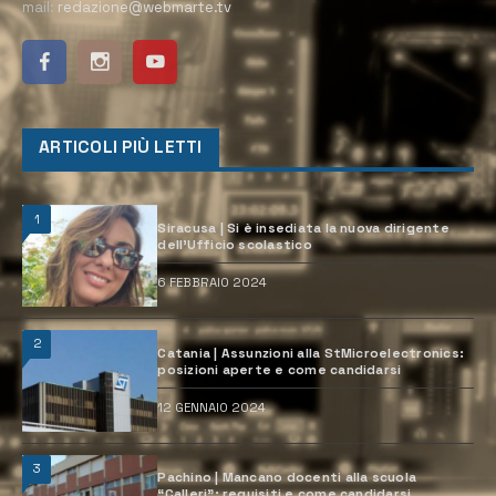
mail:
redazione@webmarte.tv
ARTICOLI PIÙ LETTI
1
Siracusa | Si è insediata la nuova dirigente
dell’Ufficio scolastico
6 FEBBRAIO 2024
2
Catania | Assunzioni alla StMicroelectronics:
posizioni aperte e come candidarsi
12 GENNAIO 2024
3
Pachino | Mancano docenti alla scuola
“Calleri”: requisiti e come candidarsi