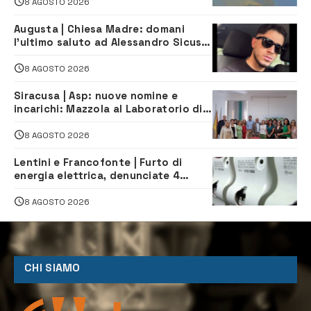
8 AGOSTO 2026
Augusta | Chiesa Madre: domani
l’ultimo saluto ad Alessandro Sicuso,
morto in un incidente stradale
8 AGOSTO 2026
Siracusa | Asp: nuove nomine e
incarichi: Mazzola al Laboratorio di
Sanità pubblica, Matteliano al
Servizio Legale
8 AGOSTO 2026
Lentini e Francofonte | Furto di
energia elettrica, denunciate 4
persone
8 AGOSTO 2026
CHI SIAMO