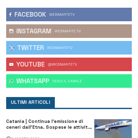
FACEBOOK
WEBMARTETV
INSTAGRAM
WEBMARTE.TV
TWITTER
WEBMARTETV
YOUTUBE
@WEBMARTETV
WHATSAPP
‎SEGUI IL CANALE
ULTIMI ARTICOLI
Catania | Continua l’emissione di
ceneri dall’Etna. Sospese le attività
all’aeroporto di Fontanarossa