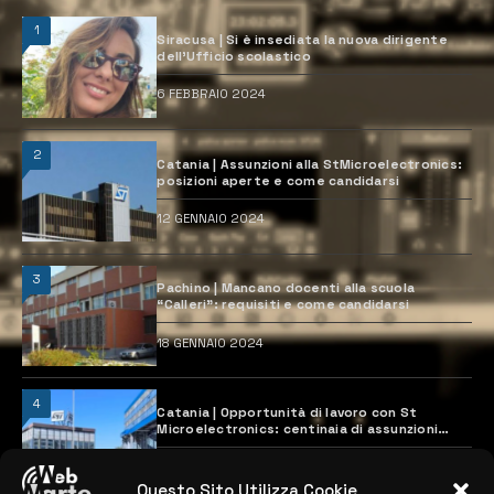
1
Siracusa | Si è insediata la nuova dirigente
dell’Ufficio scolastico
6 FEBBRAIO 2024
2
Catania | Assunzioni alla StMicroelectronics:
posizioni aperte e come candidarsi
12 GENNAIO 2024
3
Pachino | Mancano docenti alla scuola
“Calleri”: requisiti e come candidarsi
18 GENNAIO 2024
4
Catania | Opportunità di lavoro con St
Microelectronics: centinaia di assunzioni
previste
28 MARZO 2024
Questo Sito Utilizza Cookie