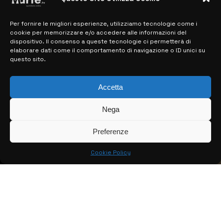
Per fornire le migliori esperienze, utilizziamo tecnologie come i
MAPPA DEL SITO
cookie per memorizzare e/o accedere alle informazioni del
dispositivo. Il consenso a queste tecnologie ci permetterà di
> NOTIZIE
elaborare dati come il comportamento di navigazione o ID unici su
questo sito.
> EDIZIONI LOCALI
> CONTATTI
Accetta
> INFO
Nega
Preferenze
Cookie Policy
© COPYRIGHT 2026:
KFP TELEVISION AND WEB PRODUCTIONS
S.R.L.S.
– P.IVA: 02184950893 – TUTTI I DIRITTI RISERVATI –
CREATO DA LUIGI PITARI