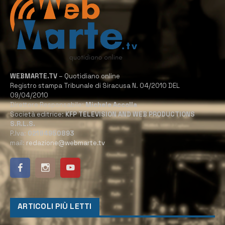
WEBMARTE.TV
– Quotidiano online
Registro stampa Tribunale di Siracusa N. 04/2010 DEL
09/04/2010
Direttore Responsabile:
Michele Accolla
Società editrice:
KFP TELEVISION AND WEB PRODUCTIONS
S.R.L.S.
P.Iva:
02184950893
mail:
redazione@webmarte.tv
ARTICOLI PIÙ LETTI