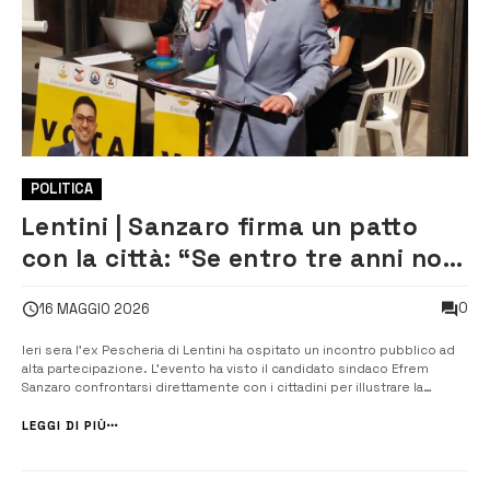
POLITICA
Lentini | Sanzaro firma un patto
con la città: “Se entro tre anni non
realizzo un terzo del programma,
0
16 MAGGIO 2026
mi dimetto”
Ieri sera l’ex Pescheria di Lentini ha ospitato un incontro pubblico ad
alta partecipazione. L’evento ha visto il candidato sindaco Efrem
Sanzaro confrontarsi direttamente con i cittadini per illustrare la
propria idea di futuro per la comunità. Ad aprire la serie di interventi è
stata Maria Adagio, esponente di Antudo-Terra, la quale ha delin...
LEGGI DI PIÙ