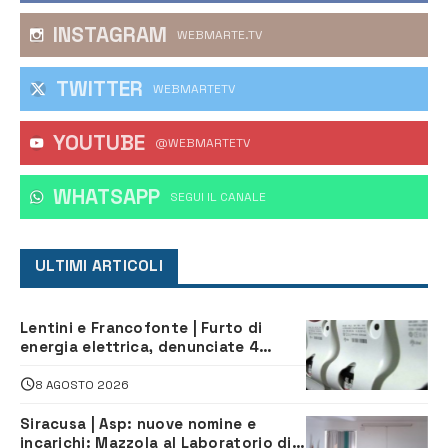
INSTAGRAM
WEBMARTE.TV
TWITTER
WEBMARTETV
YOUTUBE
@WEBMARTETV
WHATSAPP
‎SEGUI IL CANALE
ULTIMI ARTICOLI
Lentini e Francofonte | Furto di
energia elettrica, denunciate 4
persone
8 AGOSTO 2026
Siracusa | Asp: nuove nomine e
incarichi: Mazzola al Laboratorio di