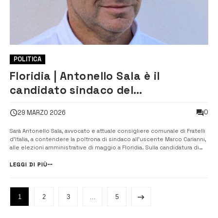
POLITICA
Floridia | Antonello Sala è il
candidato sindaco del
centrodestra
0
29 MARZO 2026
Sarà Antonello Sala, avvocato e attuale consigliere comunale di Fratelli
d’Italia, a contendere la poltrona di sindaco all’uscente Marco Carianni,
alle elezioni amministrative di maggio a Floridia. Sulla candidatura di
Sala si è riunito l’intero centrodestra, presente ieri alla manifestazione
pubblica nell’aula consiliare. Si sono infatti regi...
LEGGI DI PIÙ
1
2
3
…
5