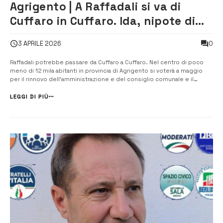
Agrigento | A Raffadali si va di
Cuffaro in Cuffaro. Ida, nipote di
Totò e Silvio, è candidata sindaco
0
3 APRILE 2026
Raffadali potrebbe passare da Cuffaro a Cuffaro. Nel centro di poco
meno di 12 mila abitanti in provincia di Agrigento si voterà a maggio
per il rinnovo dell’amministrazione e del consiglio comunale e il
sindaco attuale, avendo completato il secondo mandato, lascerà la
guida della città. Parliamo di Silvio Cuffaro, fratello maggiore di
LEGGI DI PIÙ
Salvato...