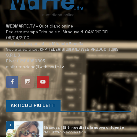
WEBMARTE.TV
– Quotidiano online
Registro stampa Tribunale di Siracusa N. 04/2010 DEL
09/04/2010
Direttore Responsabile:
Michele Accolla
Società editrice:
KFP TELEVISION AND WEB PRODUCTIONS
S.R.L.S.
P.Iva:
02184950893
mail:
redazione@webmarte.tv
ARTICOLI PIÙ LETTI
1
Siracusa | Si è insediata la nuova dirigente
dell’Ufficio scolastico