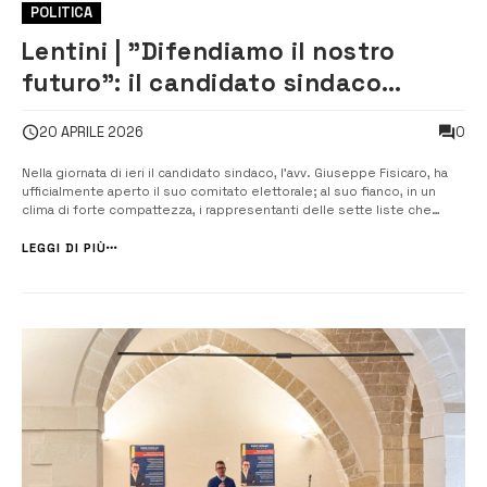
POLITICA
Lentini | ​”Difendiamo il nostro
futuro”: il candidato sindaco
Fisicaro apre il comitato e lancia la
0
20 APRILE 2026
sfida per il riscatto della città
Nella giornata di ieri il candidato sindaco, l’avv. Giuseppe Fisicaro, ha
ufficialmente aperto il suo comitato elettorale; al suo fianco, in un
clima di forte compattezza, i rappresentanti delle sette liste che
compongono la sua coalizione di centro- destra: Fratelli d’Italia, Liberi,
Andiamo Avanti, Lentini Azzurra, Lentini Giovane, Grande Si...
LEGGI DI PIÙ