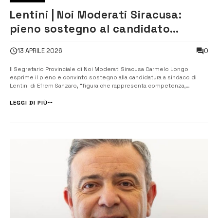
Lentini | Noi Moderati Siracusa:
pieno sostegno al candidato
sindaco Sanzaro
0
13 APRILE 2026
Il Segretario Provinciale di Noi Moderati Siracusa Carmelo Longo
esprime il pieno e convinto sostegno alla candidatura a sindaco di
Lentini di Efrem Sanzaro, “figura che rappresenta competenza,
equilibrio e autentico spirito di servizio verso la comunità”, fa sapere.
“In un momento cruciale per il futuro della città, riteniamo
LEGGI DI PIÙ
fondamentale aff...