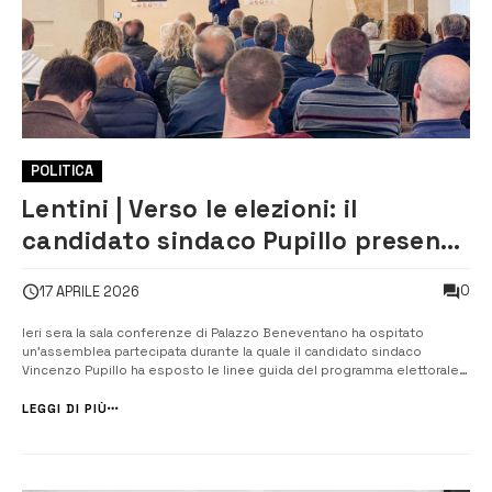
POLITICA
Lentini | Verso le elezioni: il
candidato sindaco Pupillo presenta
le linee guida del suo programma:
0
17 APRILE 2026
“Il futuro della città si costruisce
insieme”
Ieri sera la sala conferenze di Palazzo Beneventano ha ospitato
un’assemblea partecipata durante la quale il candidato sindaco
Vincenzo Pupillo ha esposto le linee guida del programma elettorale,
che puntano a ridisegnare il volto della città. ​Durante la serata, Pupillo
ha evidenziato le grandi opportunità offerte dal territorio, affrontando
LEGGI DI PIÙ
...