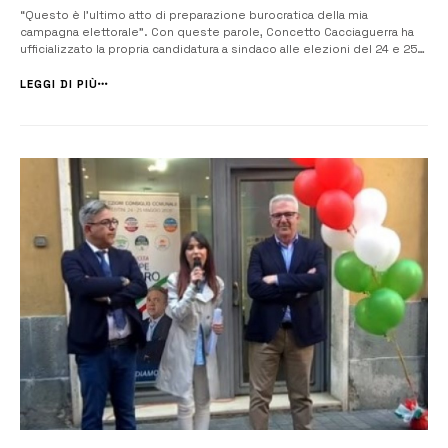
“Questo è l’ultimo atto di preparazione burocratica della mia
campagna elettorale”. Con queste parole, Concetto Cacciaguerra ha
ufficializzato la propria candidatura a sindaco alle elezioni del 24 e 25
maggio, presentando la documentazione della lista civica Coraggio e
Libertà. Una corsa che lo stesso candidato definisce “anomala, poco
LEGGI DI PIÙ
democra...