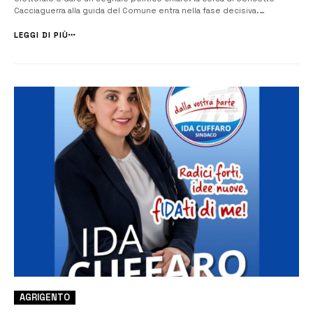
Cacciaguerra alla guida del Comune entra nella fase decisiva.
Un’inaugurazione che non è stata soltanto simbolica, ma anche
l’occasione per tracciare un bilancio del lavoro svolto e, soprattutto,
LEGGI DI PIÙ
per mettere nero ...
AGRIGENTO