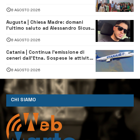
Sanità pubblica, Matteliano al
Servizio Legale
8 AGOSTO 2026
Augusta | Chiesa Madre: domani
l’ultimo saluto ad Alessandro Sicuso,
morto in un incidente stradale
8 AGOSTO 2026
Catania | Continua l’emissione di
ceneri dall’Etna. Sospese le attività
all’aeroporto di Fontanarossa
8 AGOSTO 2026
CHI SIAMO