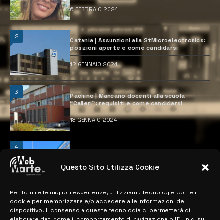
6 FEBBRAIO 2024
2
Catania | Assunzioni alla StMicroelectronics:
posizioni aperte e come candidarsi
12 GENNAIO 2024
3
Pachino | Mancano docenti alla scuola
“Calleri”: requisiti e come candidarsi
18 GENNAIO 2024
4
Catania | Opportunità di lavoro con St
Microelectronics: centinaia di assunzioni
previste
Questo Sito Utilizza Cookie
28 MARZO 2024
Per fornire le migliori esperienze, utilizziamo tecnologie come i
cookie per memorizzare e/o accedere alle informazioni del
dispositivo. Il consenso a queste tecnologie ci permetterà di
MAPPA DEL SITO
elaborare dati come il comportamento di navigazione o ID unici su