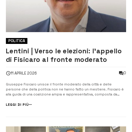
POLITICA
Lentini | Verso le elezioni: l’appello
di Fisicaro al fronte moderato
0
11 APRILE 2026
Giuseppe Fisicaro unisce il fronte moderato della città e delle
persone che della politica non ne hanno fatto un mestiere. Fisicaro è
alla guida di una coalizione ampia e rappresentativa, composta da
sette liste e da rispettivi nove gruppi politici. Un progetto che nasce
con l’obiettivo di dare voce alla società civile e a chi, […]
LEGGI DI PIÙ