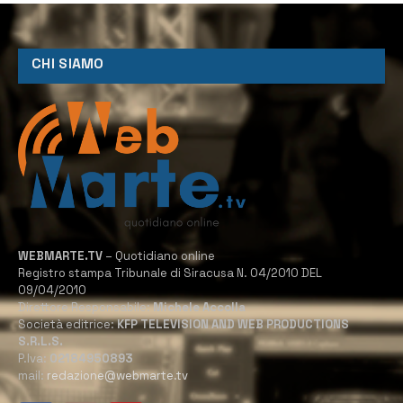
CHI SIAMO
WEBMARTE.TV
– Quotidiano online
Registro stampa Tribunale di Siracusa N. 04/2010 DEL
09/04/2010
Direttore Responsabile:
Michele Accolla
Società editrice:
KFP TELEVISION AND WEB PRODUCTIONS
S.R.L.S.
P.Iva:
02184950893
mail:
redazione@webmarte.tv