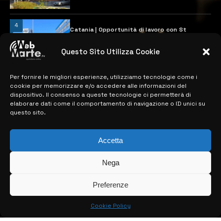
4
Catania | Opportunità di lavoro con St
Microelectronics: centinaia di assunzioni
previste
Questo Sito Utilizza Cookie
28 MARZO 2024
Per fornire le migliori esperienze, utilizziamo tecnologie come i
cookie per memorizzare e/o accedere alle informazioni del
MAPPA DEL SITO
dispositivo. Il consenso a queste tecnologie ci permetterà di
elaborare dati come il comportamento di navigazione o ID unici su
questo sito.
> NOTIZIE
> EDIZIONI LOCALI
Accetta
> CONTATTI
Nega
> INFO
Preferenze
Cookie Policy