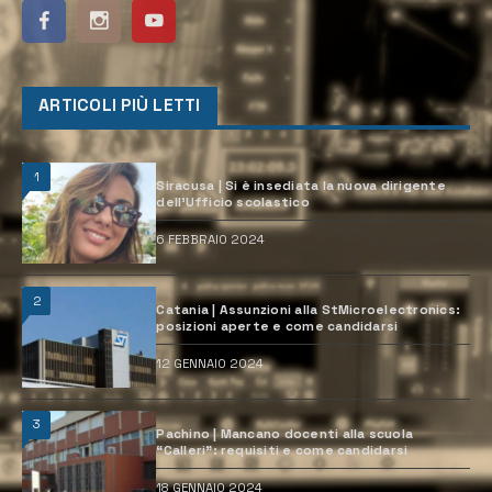
ARTICOLI PIÙ LETTI
1
Siracusa | Si è insediata la nuova dirigente
dell’Ufficio scolastico
6 FEBBRAIO 2024
2
Catania | Assunzioni alla StMicroelectronics:
posizioni aperte e come candidarsi
12 GENNAIO 2024
3
Pachino | Mancano docenti alla scuola
“Calleri”: requisiti e come candidarsi
18 GENNAIO 2024