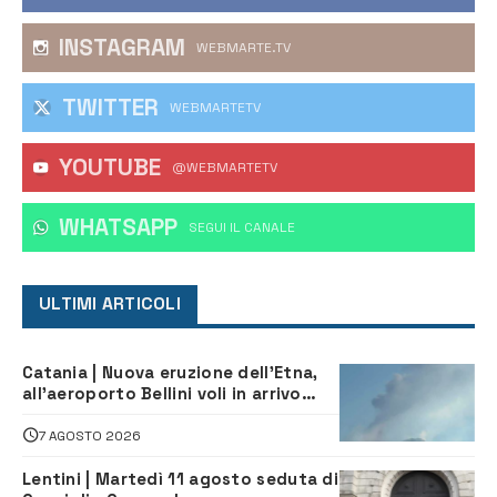
INSTAGRAM
WEBMARTE.TV
TWITTER
WEBMARTETV
YOUTUBE
@WEBMARTETV
WHATSAPP
‎SEGUI IL CANALE
ULTIMI ARTICOLI
Catania | Nuova eruzione dell’Etna,
all’aeroporto Bellini voli in arrivo
dirottati
7 AGOSTO 2026
Lentini | Martedì 11 agosto seduta di