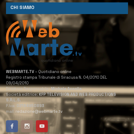
CHI SIAMO
WEBMARTE.TV
– Quotidiano online
Registro stampa Tribunale di Siracusa N. 04/2010 DEL
09/04/2010
Direttore Responsabile:
Michele Accolla
Società editrice:
KFP TELEVISION AND WEB PRODUCTIONS
S.R.L.S.
P.Iva:
02184950893
mail:
redazione@webmarte.tv