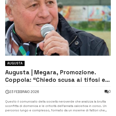
AUGUSTA
Augusta | Megara, Promozione.
Coppola: “Chiedo scusa ai tifosi e
alla città”
0
23 FEBBRAIO 2026
Questo il comunicato della società neroverde che analizza la brutta
sconfitta di domenica e le criticità dell’annata calcistica in corso. Un
percorso lungo e complesso, formato da un insieme di fattori che
non sono girati per come si voleva. “All’indomani della pesante