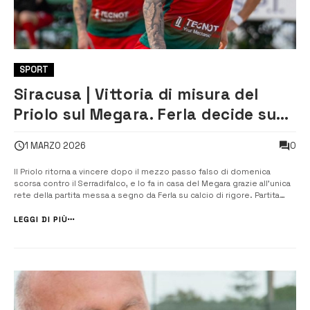
SPORT
Siracusa | Vittoria di misura del
Priolo sul Megara. Ferla decide su
rigore
0
1 MARZO 2026
Il Priolo ritorna a vincere dopo il mezzo passo falso di domenica
scorsa contro il Serradifalco, e lo fa in casa del Megara grazie all’unica
rete della partita messa a segno da Ferla su calcio di rigore. Partita
misurata da entrambe le formazioni che provano per tutto il primo
tempo a perforare la retrovia avversaria […]
LEGGI DI PIÙ