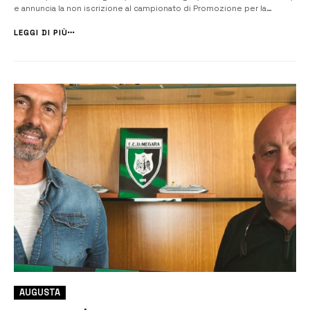
e annuncia la non iscrizione al campionato di Promozione per la
prossima stagione 2026-2027. Questo il comunicato ufficiale del
Megara 1908: “Tutto ha un inizio poichè tutto ha una fine. Oggi, dopo
LEGGI DI PIÙ
1...
AUGUSTA