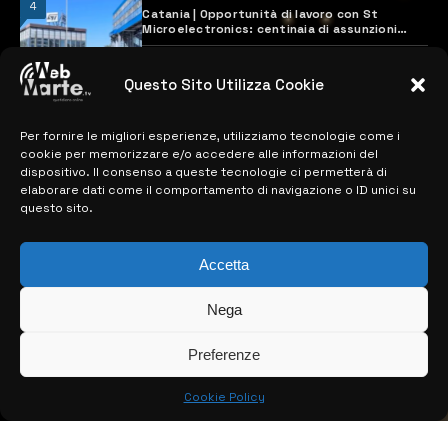
4
Catania | Opportunità di lavoro con St
Microelectronics: centinaia di assunzioni
previste
28 MARZO 2024
Questo Sito Utilizza Cookie
Per fornire le migliori esperienze, utilizziamo tecnologie come i
MAPPA DEL SITO
cookie per memorizzare e/o accedere alle informazioni del
dispositivo. Il consenso a queste tecnologie ci permetterà di
> NOTIZIE
elaborare dati come il comportamento di navigazione o ID unici su
questo sito.
> EDIZIONI LOCALI
> CONTATTI
Accetta
> INFO
Nega
Preferenze
Cookie Policy