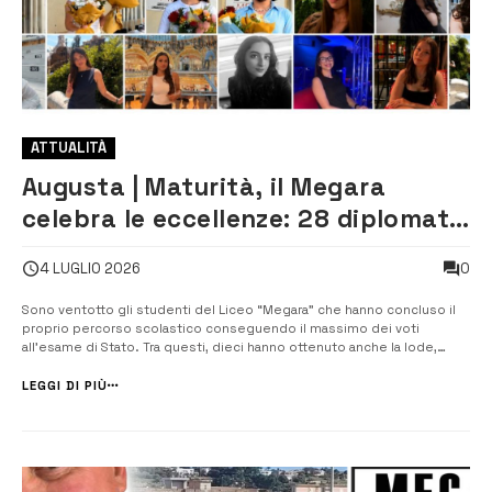
ATTUALITÀ
Augusta | Maturità, il Megara
celebra le eccellenze: 28 diplomati
con 100, dieci ottengono anche la
0
4 LUGLIO 2026
lode
Sono ventotto gli studenti del Liceo “Megara” che hanno concluso il
proprio percorso scolastico conseguendo il massimo dei voti
all’esame di Stato. Tra questi, dieci hanno ottenuto anche la lode,
confermando l’elevato livello di preparazione raggiunto dagli alunni
dell’istituto Il risultato coinvolge tutti gli ind...
LEGGI DI PIÙ