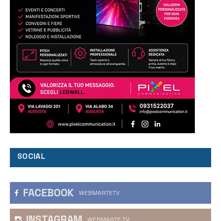
SOCIAL
FACEBOOK
WEBMARTETV
INSTAGRAM
WEBMARTE.TV