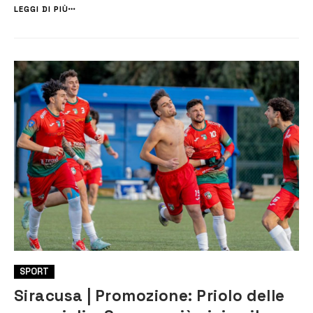
sconfitta di Aragona contro l’Akragas, sento il dovere, a nome mio e [...
LEGGI DI PIÙ
SPORT
Siracusa | Promozione: Priolo delle