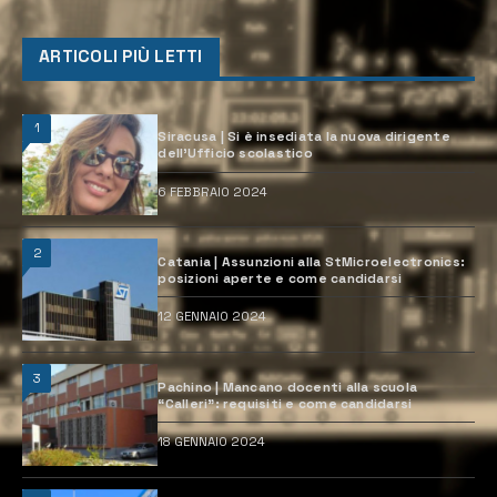
ARTICOLI PIÙ LETTI
1
Siracusa | Si è insediata la nuova dirigente
dell’Ufficio scolastico
6 FEBBRAIO 2024
2
Catania | Assunzioni alla StMicroelectronics:
posizioni aperte e come candidarsi
12 GENNAIO 2024
3
Pachino | Mancano docenti alla scuola
“Calleri”: requisiti e come candidarsi
18 GENNAIO 2024