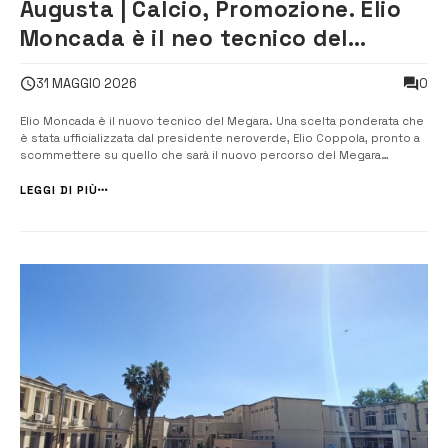
Augusta | Calcio, Promozione. Elio
Moncada è il neo tecnico del
Megara
0
31 MAGGIO 2026
Elio Moncada è il nuovo tecnico del Megara. Una scelta ponderata che
è stata ufficializzata dal presidente neroverde, Elio Coppola, pronto a
scommettere su quello che sarà il nuovo percorso del Megara
guidato dall’esperto tecnico Moncada alla guida della nuova stagione
2026/2027 di Promozione. Mister Moncada, già tecnico del Megara
LEGGI DI PIÙ
nella stagi...