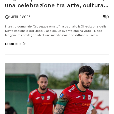
una celebrazione tra arte, cultura
e impegno civile
0
1 APRILE 2026
Il teatro comunale “Giuseppe Amato” ha ospitato la XII edizione della
Notte nazionale del Liceo Classico, un evento che ha visto il Liceo
Megara tra i protagonisti di una manifestazione diffusa su scala
internazionale. Nata da un’idea del professor Rocco Schembra del
Liceo Classico “Gulli e Pennisi” di Acireale, l’iniziativa ha coinvolto
LEGGI DI PIÙ
circa...