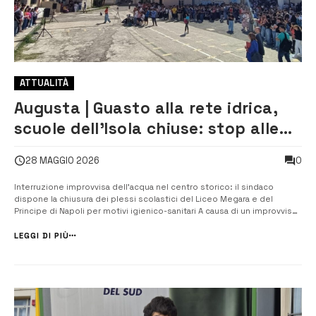
ATTUALITÀ
Augusta | Guasto alla rete idrica,
scuole dell’Isola chiuse: stop alle
lezioni al “Megara” e al “Principe di
0
28 MAGGIO 2026
Napoli”
Interruzione improvvisa dell’acqua nel centro storico: il sindaco
dispone la chiusura dei plessi scolastici del Liceo Megara e del
Principe di Napoli per motivi igienico-sanitari A causa di un improvviso
guasto alla rete idrica comunale che serve il centro storico di Augusta
Isola, il sindaco Giuseppe Di Mare ha disposto nella giornata odierna...
LEGGI DI PIÙ