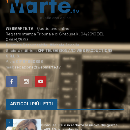
WEBMARTE.TV
– Quotidiano online
Registro stampa Tribunale di Siracusa N. 04/2010 DEL
09/04/2010
Direttore Responsabile:
Michele Accolla
Società editrice:
KFP TELEVISION AND WEB PRODUCTIONS
S.R.L.S.
P.Iva:
02184950893
mail:
redazione@webmarte.tv
ARTICOLI PIÙ LETTI
1
Siracusa | Si è insediata la nuova dirigente
dell’Ufficio scolastico