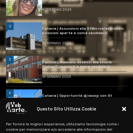
6 FEBBRAIO 2024
2
Catania | Assunzioni alla StMicroelectronics:
posizioni aperte e come candidarsi
12 GENNAIO 2024
3
Pachino | Mancano docenti alla scuola
“Calleri”: requisiti e come candidarsi
18 GENNAIO 2024
4
Catania | Opportunità di lavoro con St
Microelectronics: centinaia di assunzioni
previste
Questo Sito Utilizza Cookie
28 MARZO 2024
Per fornire le migliori esperienze, utilizziamo tecnologie come i
cookie per memorizzare e/o accedere alle informazioni del