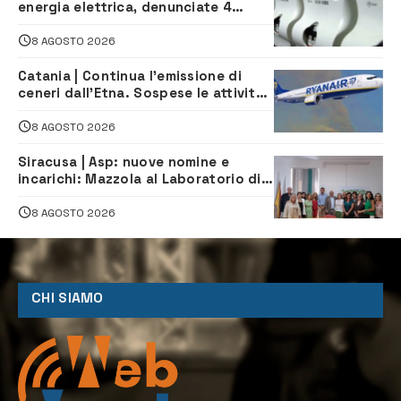
energia elettrica, denunciate 4
persone
8 AGOSTO 2026
Catania | Continua l’emissione di
ceneri dall’Etna. Sospese le attività
all’aeroporto di Fontanarossa
8 AGOSTO 2026
Siracusa | Asp: nuove nomine e
incarichi: Mazzola al Laboratorio di
Sanità pubblica, Matteliano al
Servizio Legale
8 AGOSTO 2026
CHI SIAMO