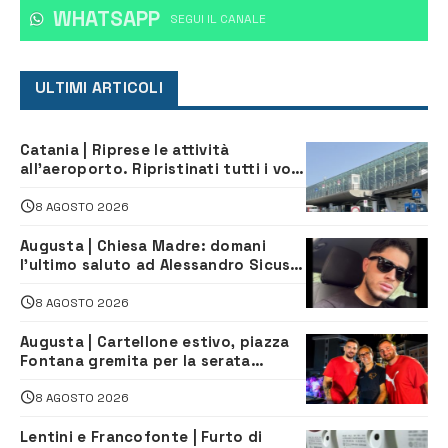
WHATSAPP
‎SEGUI IL CANALE
ULTIMI ARTICOLI
Catania | Riprese le attività
all’aeroporto. Ripristinati tutti i voli
in arrivo e in partenza
8 AGOSTO 2026
Augusta | Chiesa Madre: domani
l’ultimo saluto ad Alessandro Sicuso,
morto in un incidente stradale
8 AGOSTO 2026
Augusta | Cartellone estivo, piazza
Fontana gremita per la serata
caraibica con Andrea Mojito
8 AGOSTO 2026
Lentini e Francofonte | Furto di