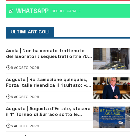
WHATSAPP
‎SEGUI IL CANALE
ULTIMI ARTICOLI
Avola | Non ha versato trattenute
dei lavoratori: sequestrati oltre 700
mila euro a imprenditore della
climatizzazione
6 AGOSTO 2026
Augusta | Rottamazione quinquies,
Forza Italia rivendica il risultato: «La
proposta è nostra»
6 AGOSTO 2026
Augusta | Augusta d’Estate, stasera
il 1° Torneo di Burraco sotto le
Stelle: piazza D’Astorga già sold out
6 AGOSTO 2026