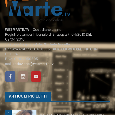
WEBMARTE.TV
– Quotidiano online
Registro stampa Tribunale di Siracusa N. 04/2010 DEL
09/04/2010
Direttore Responsabile:
Michele Accolla
Società editrice:
KFP TELEVISION AND WEB PRODUCTIONS
S.R.L.S.
P.Iva:
02184950893
mail:
redazione@webmarte.tv
ARTICOLI PIÙ LETTI
1
Siracusa | Si è insediata la nuova dirigente