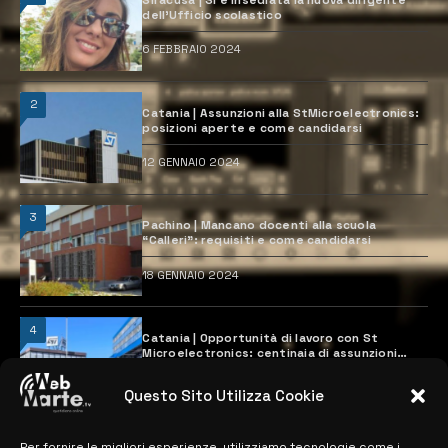
dell’Ufficio scolastico
6 FEBBRAIO 2024
2
Catania | Assunzioni alla StMicroelectronics:
posizioni aperte e come candidarsi
12 GENNAIO 2024
3
Pachino | Mancano docenti alla scuola
“Calleri”: requisiti e come candidarsi
18 GENNAIO 2024
4
Catania | Opportunità di lavoro con St
Microelectronics: centinaia di assunzioni
previste
28 MARZO 2024
Questo Sito Utilizza Cookie
Per fornire le migliori esperienze, utilizziamo tecnologie come i