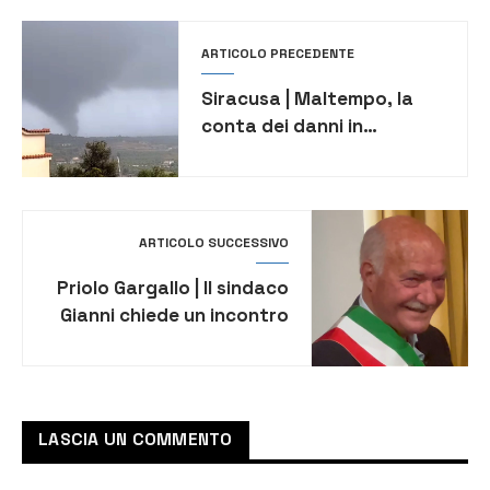
ARTICOLO PRECEDENTE
Siracusa | Maltempo, la
conta dei danni in
provincia. Augusta, Noto,
Sortino e Avola le più
colpite
ARTICOLO SUCCESSIVO
Priolo Gargallo | Il sindaco
Gianni chiede un incontro
al ministro Urso sulla zona
industriale
LASCIA UN COMMENTO