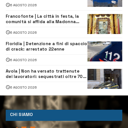
6 AGOSTO 2026
Francofonte | La città in festa, la
comunità si affida alla Madonna
della Neve tra fede e tradizione
6 AGOSTO 2026
Floridia | Detenzione a fini di spaccio
di crack: arrestato 22enne
6 AGOSTO 2026
Avola | Non ha versato trattenute
dei lavoratori: sequestrati oltre 700
mila euro a imprenditore della
climatizzazione
6 AGOSTO 2026
CHI SIAMO