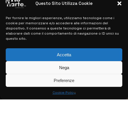
Questo Sito Utilizza Cookie
Per fornire le migliori esperienze, utilizziamo tecnologie come i
MAPPA DEL SITO
cookie per memorizzare e/o accedere alle informazioni del
dispositivo. Il consenso a queste tecnologie ci permetterà di
> NOTIZIE
elaborare dati come il comportamento di navigazione o ID unici su
questo sito.
> EDIZIONI LOCALI
> CONTATTI
Accetta
> INFO
Nega
Preferenze
Cookie Policy
© COPYRIGHT 2026:
KFP TELEVISION AND WEB PRODUCTIONS
S.R.L.S.
– P.IVA: 02184950893 – TUTTI I DIRITTI RISERVATI –