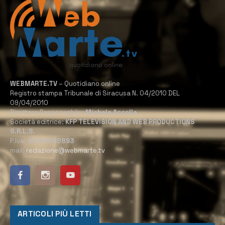
WEBMARTE.TV
– Quotidiano online
Registro stampa Tribunale di Siracusa N. 04/2010 DEL
09/04/2010
Direttore Responsabile:
Michele Accolla
Società editrice:
KFP TELEVISION AND WEB PRODUCTIONS
S.R.L.S.
P.Iva:
02184950893
mail:
redazione@webmarte.tv
ARTICOLI PIÙ LETTI