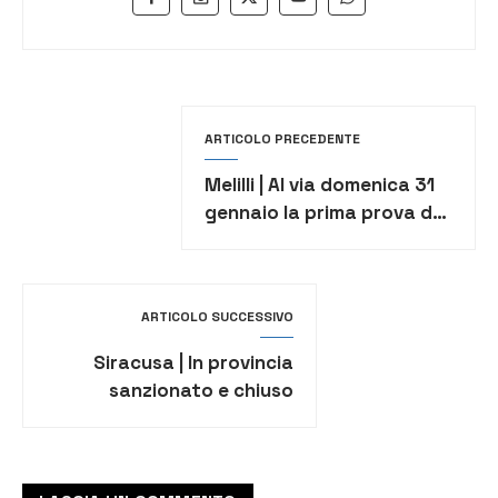
ARTICOLO PRECEDENTE
Melilli | Al via domenica 31
gennaio la prima prova del
campionato regionale “Aci
Sport Karting”
ARTICOLO SUCCESSIVO
Siracusa | In provincia
sanzionato e chiuso
bar/tabacchi per
assembramento