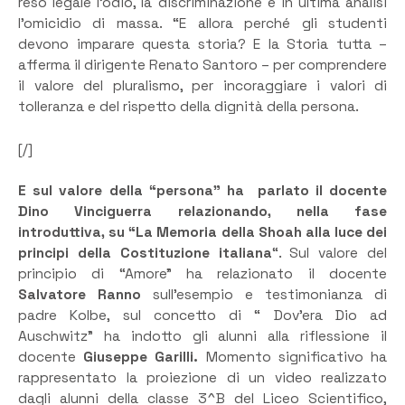
reso legale l’odio, la discriminazione e in ultima analisi
l’omicidio di massa. “E allora perché gli studenti
devono imparare questa storia? E la Storia tutta –
afferma il dirigente Renato Santoro – per comprendere
il valore del pluralismo, per incoraggiare i valori di
tolleranza e del rispetto della dignità della
persona.
[/]
E sul valore della “persona” ha parlato il docente
Dino Vinciguerra relazionando, nella fase
introduttiva, su “La Memoria della Shoah alla luce dei
principi della Costituzione italiana
“. Sul valore del
principio di “Amore” ha relazionato il docente
Salvatore Ranno
sull’esempio e testimonianza di
padre Kolbe, sul concetto di “ Dov’era Dio ad
Auschwitz” ha indotto gli alunni alla riflessione il
docente
Giuseppe Garilli.
Momento significativo ha
rappresentato la proiezione di un video realizzato
dagli alunni della classe 3^B del Liceo Scientifico,