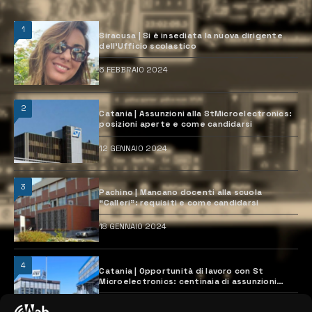
1
Siracusa | Si è insediata la nuova dirigente
dell’Ufficio scolastico
6 FEBBRAIO 2024
2
Catania | Assunzioni alla StMicroelectronics:
posizioni aperte e come candidarsi
12 GENNAIO 2024
3
Pachino | Mancano docenti alla scuola
“Calleri”: requisiti e come candidarsi
18 GENNAIO 2024
4
Catania | Opportunità di lavoro con St
Microelectronics: centinaia di assunzioni
previste
28 MARZO 2024