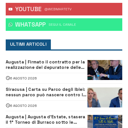
YOUTUBE
@WEBMARTETV
WHATSAPP
‎SEGUI IL CANALE
ULTIMI ARTICOLI
Augusta | Firmato il contratto per la
realizzazione del depuratore delle
acque reflue
6 AGOSTO 2026
Siracusa | Carta su Parco degli Iblei:
nessun parco può nascere contro le
comunità e il territorio
6 AGOSTO 2026
Augusta | Augusta d’Estate, stasera
il 1° Torneo di Burraco sotto le
Stelle: piazza D’Astorga già sold out