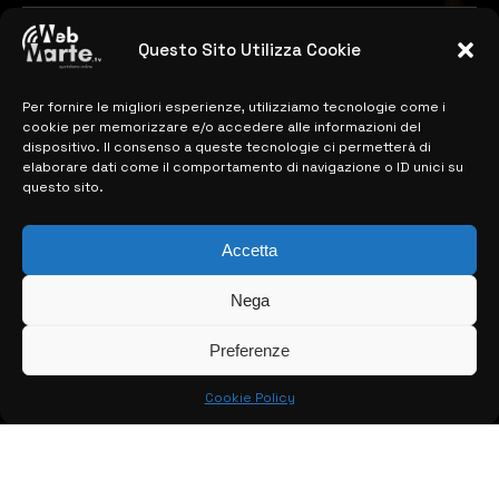
4
Catania | Opportunità di lavoro con St
Questo Sito Utilizza Cookie
Microelectronics: centinaia di assunzioni
previste
28 MARZO 2024
Per fornire le migliori esperienze, utilizziamo tecnologie come i
cookie per memorizzare e/o accedere alle informazioni del
dispositivo. Il consenso a queste tecnologie ci permetterà di
elaborare dati come il comportamento di navigazione o ID unici su
MAPPA DEL SITO
questo sito.
> NOTIZIE
Accetta
> EDIZIONI LOCALI
Nega
> CONTATTI
Preferenze
> INFO
Cookie Policy