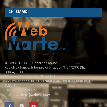
CHI SIAMO
WEBMARTE.TV
– Quotidiano online
Registro stampa Tribunale di Siracusa N. 04/2010 DEL
09/04/2010
Direttore Responsabile:
Michele Accolla
Società editrice:
KFP TELEVISION AND WEB PRODUCTIONS
S.R.L.S.
P.Iva:
02184950893
mail:
redazione@webmarte.tv