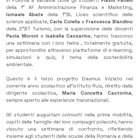
in Polonia a Varsavia dove gli studenti
Flavio Fanelli
della 1° AF Amministrazione Finanza e Marketing,
Ismaele Abate
della 1°BL Liceo scientifico delle
scienze applicate,
Carla Colella
e
Francesca Blandino
della 2°BT Turismo, con la supervisione delle docenti
Paola Moroni
e
Isabella
Cassarino
, hanno trascorso
una settimana con i loro twins , totalmente gratuita,
per approfondire attraverso piattaforme di e-learning,
simulazioni e quiz, il tema della sostenibilità
ambientale.
Questo è il terzo progetto Erasmus iniziato nel
corrente anno scolastico all’istituto Ruiz, diretto dalla
dirigente scolastica,
Maria Concetta Castorina
,
sempre aperto alle esperienze transnazionali.
Gli studenti augustani coinvolti nella prima mobilità,
ospiti delle famiglie dei loro compagni polacchi, hanno
vissuto una settimana di confronto, riflettendo
insieme agli studenti delle scuole della Romania e della