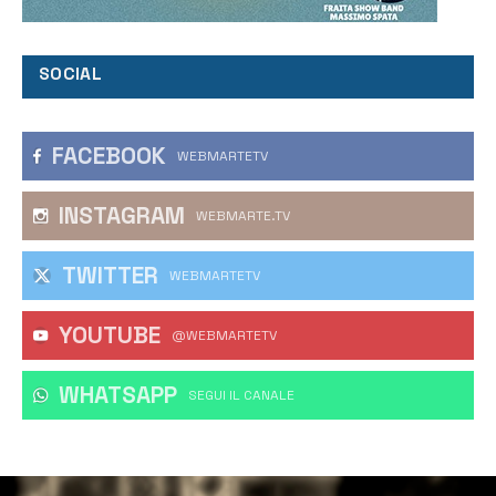
SOCIAL
FACEBOOK
WEBMARTETV
INSTAGRAM
WEBMARTE.TV
TWITTER
WEBMARTETV
YOUTUBE
@WEBMARTETV
WHATSAPP
‎SEGUI IL CANALE