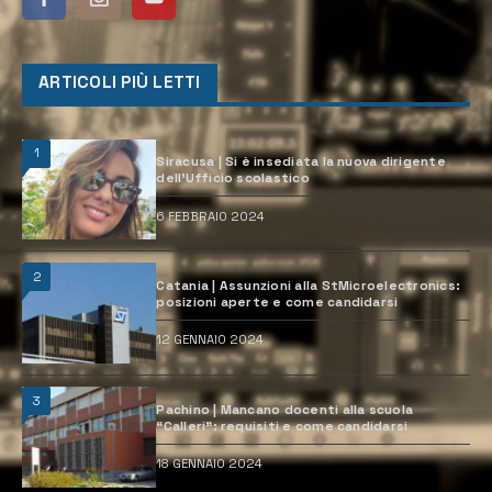
ARTICOLI PIÙ LETTI
1
Siracusa | Si è insediata la nuova dirigente
dell’Ufficio scolastico
6 FEBBRAIO 2024
2
Catania | Assunzioni alla StMicroelectronics:
posizioni aperte e come candidarsi
12 GENNAIO 2024
3
Pachino | Mancano docenti alla scuola
“Calleri”: requisiti e come candidarsi
18 GENNAIO 2024