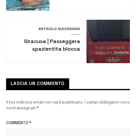
Posillipo
ARTICOLO SUCCESSIVO
Siracusa | Passeggera
spazientita blocca
autobus e aggredisce
polizia: denunciata una
67enne
LASCIA UN COMMENTO
Il tuo indirizzo email non sarà pubblicato.
I campi obbligatori sono
contrassegnati
*
COMMENTO
*