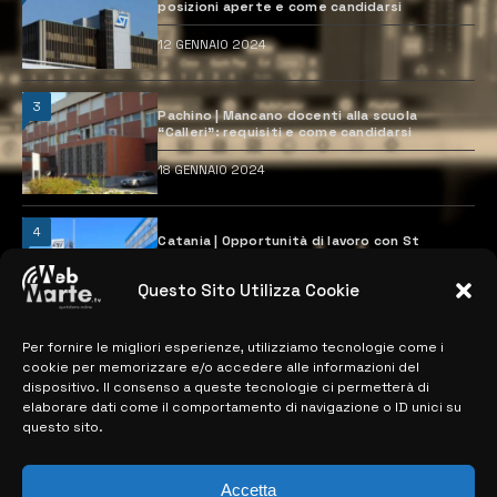
posizioni aperte e come candidarsi
12 GENNAIO 2024
3
Pachino | Mancano docenti alla scuola
“Calleri”: requisiti e come candidarsi
18 GENNAIO 2024
4
Catania | Opportunità di lavoro con St
Microelectronics: centinaia di assunzioni
previste
Questo Sito Utilizza Cookie
28 MARZO 2024
Per fornire le migliori esperienze, utilizziamo tecnologie come i
cookie per memorizzare e/o accedere alle informazioni del
MAPPA DEL SITO
dispositivo. Il consenso a queste tecnologie ci permetterà di
elaborare dati come il comportamento di navigazione o ID unici su
questo sito.
> NOTIZIE
> EDIZIONI LOCALI
Accetta