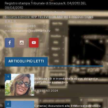
Registro stampa Tribunale di Siracusa N. 04/2010 DEL
09/04/2010
Direttore Responsabile:
Michele Accolla
Società editrice:
KFP TELEVISION AND WEB PRODUCTIONS
S.R.L.S.
P.Iva:
02184950893
mail:
redazione@webmarte.tv
ARTICOLI PIÙ LETTI
1
Siracusa | Si è insediata la nuova dirigente
dell’Ufficio scolastico
6 FEBBRAIO 2024
2
Catania | Assunzioni alla StMicroelectronics: