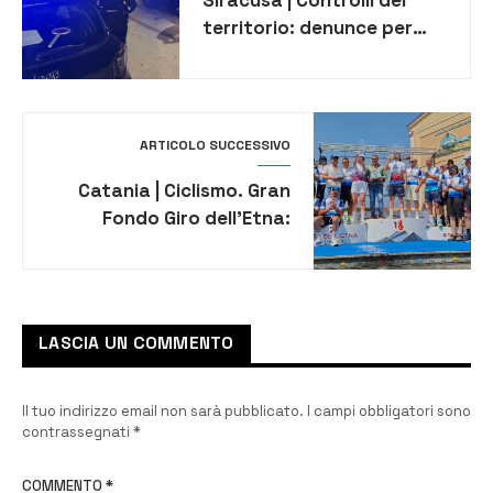
territorio: denunce per
spaccio e guida senza
patente. Carenze e 1
lavoratore in nero in un
locale
ARTICOLO SUCCESSIVO
Catania | Ciclismo. Gran
Fondo Giro dell’Etna:
vincono Bartolotta e
Cannone
LASCIA UN COMMENTO
Il tuo indirizzo email non sarà pubblicato.
I campi obbligatori sono
contrassegnati
*
COMMENTO
*