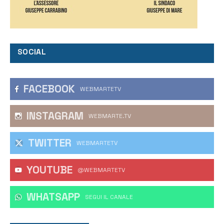
SOCIAL
FACEBOOK
WEBMARTETV
INSTAGRAM
WEBMARTE.TV
TWITTER
WEBMARTETV
YOUTUBE
@WEBMARTETV
WHATSAPP
‎SEGUI IL CANALE