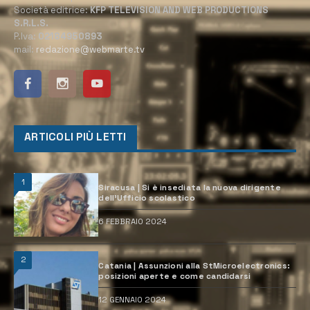
Società editrice:
KFP TELEVISION AND WEB PRODUCTIONS
S.R.L.S.
P.Iva:
02184950893
mail:
redazione@webmarte.tv
ARTICOLI PIÙ LETTI
1
Siracusa | Si è insediata la nuova dirigente
dell’Ufficio scolastico
6 FEBBRAIO 2024
2
Catania | Assunzioni alla StMicroelectronics:
posizioni aperte e come candidarsi
12 GENNAIO 2024