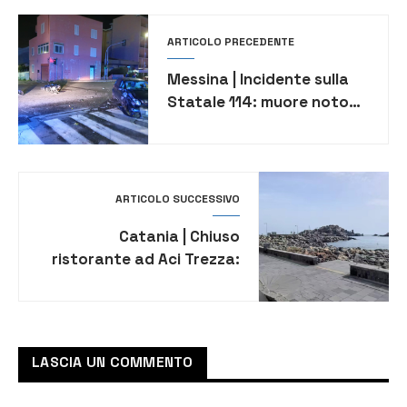
ARTICOLO PRECEDENTE
Messina | Incidente sulla
Statale 114: muore noto
maestro di arti marziali
ARTICOLO SUCCESSIVO
Catania | Chiuso
ristorante ad Aci Trezza:
scoperta una vera
“discarica” alimentare
LASCIA UN COMMENTO