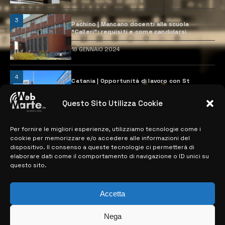
3
Pachino | Mancano docenti alla scuola
“Calleri”: requisiti e come candidarsi
18 GENNAIO 2024
4
Catania | Opportunità di lavoro con St
Microelectronics: centinaia di assunzioni
previste
Questo Sito Utilizza Cookie
28 MARZO 2024
Per fornire le migliori esperienze, utilizziamo tecnologie come i
cookie per memorizzare e/o accedere alle informazioni del
MAPPA DEL SITO
dispositivo. Il consenso a queste tecnologie ci permetterà di
elaborare dati come il comportamento di navigazione o ID unici su
questo sito.
> NOTIZIE
> EDIZIONI LOCALI
Accetta
> CONTATTI
Nega