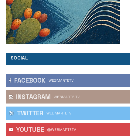
SOCIAL
FACEBOOK
WEBMARTETV
INSTAGRAM
WEBMARTE.TV
TWITTER
WEBMARTETV
YOUTUBE
@WEBMARTETV