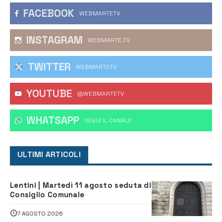
FACEBOOK
WEBMARTETV
INSTAGRAM
WEBMARTE.TV
TWITTER
WEBMARTETV
YOUTUBE
@WEBMARTETV
WHATSAPP
‎SEGUI IL CANALE
ULTIMI ARTICOLI
Lentini | Martedì 11 agosto seduta di
Consiglio Comunale
7 AGOSTO 2026