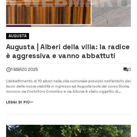
AUGUSTA
Augusta | Alberi della villa: la radice
è aggressiva e vanno abbattuti
0
1 MARZO 2025
L’abbattimento di 10 alberi nella villa comunale previsto nell’ambito dei
lavori della nuova viabilità in ingresso ad Augusta Isola dal corso Sicilia,
incrocio via Cristoforo Colombo e via Xifonia è stato oggetto di
un’interrogazione discussa in Aula. A presentarla sono stati nel mese
di novembre 2024 i consiglieri di opposizione Giancarlo Tri...
LEGGI DI PIÙ