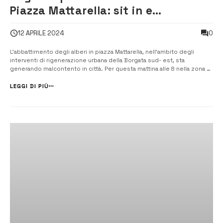
Piazza Mattarella: sit in e
interrogazione urgente
0
12 APRILE 2024
L’abbattimento degli alberi in piazza Mattarella, nell’ambito degli
interventi di rigenerazione urbana della Borgata sud- est, sta
generando malcontento in città. Per questa mattina alle 8 nella zona è
stato annunciato un presidio dalle associazioni Piano Terra e Punta
Izzo Possibile, che nei giorni scorsi hanno presentato un esposto alla
LEGGI DI PIÙ
Proc...