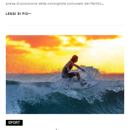
presa di posizione della consigliera comunale del Partito
democratico, Milena Contento, che chiede chiarimenti
all’amministrazione guidata dal sindaco Giuseppe Di Mare su un
LEGGI DI PIÙ
progetto che sta suscitan...
SPORT