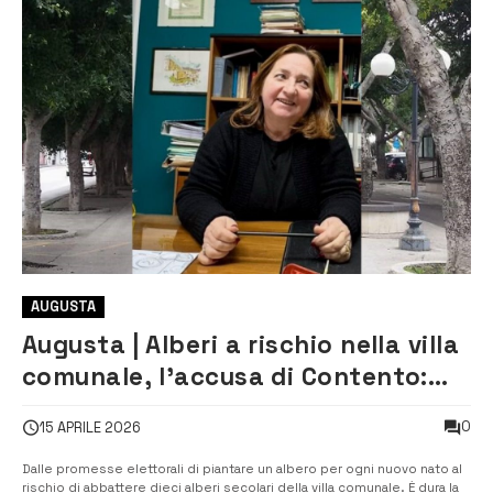
AUGUSTA
Augusta | Alberi a rischio nella villa
comunale, l’accusa di Contento:
“Serve chiarezza
0
15 APRILE 2026
sull’abbattimento”
Dalle promesse elettorali di piantare un albero per ogni nuovo nato al
rischio di abbattere dieci alberi secolari della villa comunale. È dura la