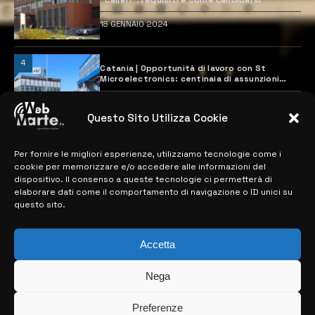
18 GENNAIO 2024
4
Catania | Opportunità di lavoro con St
Microelectronics: centinaia di assunzioni
previste
28 MARZO 2024
Questo Sito Utilizza Cookie
Per fornire le migliori esperienze, utilizziamo tecnologie come i
MAPPA DEL SITO
cookie per memorizzare e/o accedere alle informazioni del
dispositivo. Il consenso a queste tecnologie ci permetterà di
> NOTIZIE
elaborare dati come il comportamento di navigazione o ID unici su
questo sito.
> EDIZIONI LOCALI
> CONTATTI
Accetta
> INFO
Nega
Preferenze