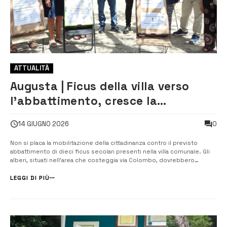
ATTUALITÀ
Augusta | Ficus della villa verso
l’abbattimento, cresce la
mobilitazione dei cittadini
0
14 GIUGNO 2026
Non si placa la mobilitazione della cittadinanza contro il previsto
abbattimento di dieci ficus secolari presenti nella villa comunale. Gli
alberi, situati nell’area che costeggia via Colombo, dovrebbero
essere rimossi per consentire l’allargamento dell’adiacente corsia
stradale, un intervento che numerosi cittadini considera...
LEGGI DI PIÙ