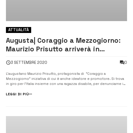
ATTUALITÀ
Augusta| Coraggio a Mezzogiorno:
Maurizio Prisutto arriverà in
bicicletta a Roma
0
3 SETTEMBRE 2020
L’augustano Maurizio Prisutto, protagonista di “Coraggio a
Mezzogiorno” iniziativa di cui è anche ideatore e promotore. Si trova
in giro per l’Italia insieme con una ragazza disabile, per denunciarne i
problemi. E’ partito da Patti in bicicletta nei giorni scorsi, è giunto in
Campania e arriverà fino a Roma dove giorno 9 incontrerà in Campido...
LEGGI DI PIÙ