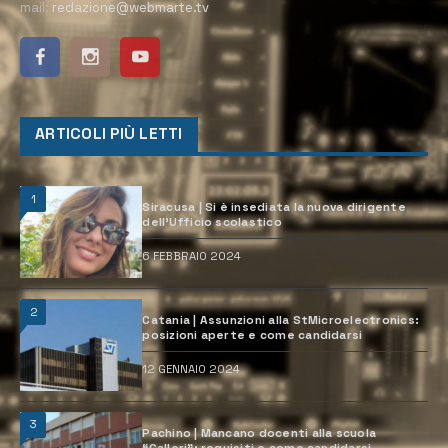
mail:
redazione@webmarte.tv
ARTICOLI PIÙ LETTI
1
Siracusa | Si è insediata la nuova dirigente
dell’Ufficio scolastico
6 FEBBRAIO 2024
2
Catania | Assunzioni alla StMicroelectronics:
posizioni aperte e come candidarsi
12 GENNAIO 2024
3
Pachino | Mancano docenti alla scuola
“Calleri”: requisiti e come candidarsi