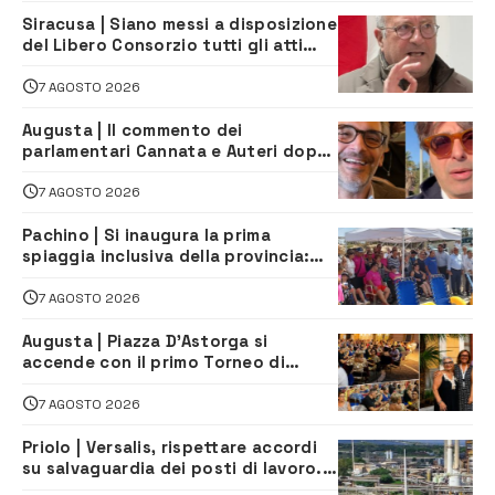
Siracusa | Siano messi a disposizione
del Libero Consorzio tutti gli atti
relativi alla privatizzazione della Sac
7 AGOSTO 2026
Augusta | Il commento dei
parlamentari Cannata e Auteri dopo
la firma del contatto per il
depuratore
7 AGOSTO 2026
Pachino | Si inaugura la prima
spiaggia inclusiva della provincia:
assistenza e prevenzione aperte a
tutti
7 AGOSTO 2026
Augusta | Piazza D’Astorga si
accende con il primo Torneo di
Burraco “Sotto le Stelle”
7 AGOSTO 2026
Priolo | Versalis, rispettare accordi
su salvaguardia dei posti di lavoro. Il
sindaco scrive alla società