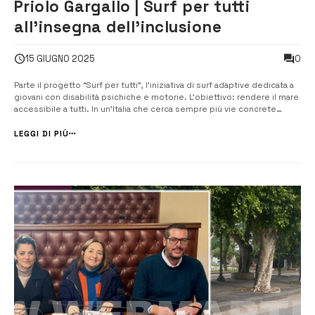
Priolo Gargallo | Surf per tutti
all’insegna dell’inclusione
0
15 GIUGNO 2025
Parte il progetto “Surf per tutti”, l’iniziativa di surf adaptive dedicata a
giovani con disabilità psichiche e motorie. L’obiettivo: rendere il mare
accessibile a tutti. In un’Italia che cerca sempre più vie concrete
all’inclusione, arriva un progetto che unisce sport, mare e solidarietà.
Si chiama “Surf per tutti”, ed è promosso ...
LEGGI DI PIÙ