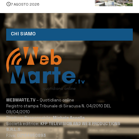
7 AGOSTO 2026
CHI SIAMO
WEBMARTE.TV
– Quotidiano online
Registro stampa Tribunale di Siracusa N. 04/2010 DEL
09/04/2010
Direttore Responsabile:
Michele Accolla
Società editrice:
KFP TELEVISION AND WEB PRODUCTIONS
S.R.L.S.
P.Iva:
02184950893