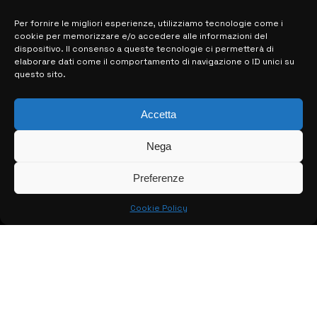
Per fornire le migliori esperienze, utilizziamo tecnologie come i
cookie per memorizzare e/o accedere alle informazioni del
MAPPA DEL SITO
dispositivo. Il consenso a queste tecnologie ci permetterà di
elaborare dati come il comportamento di navigazione o ID unici su
questo sito.
> NOTIZIE
> EDIZIONI LOCALI
Accetta
> CONTATTI
Nega
> INFO
Preferenze
Cookie Policy
© COPYRIGHT 2026:
KFP TELEVISION AND WEB PRODUCTIONS
S.R.L.S.
– P.IVA: 02184950893 – TUTTI I DIRITTI RISERVATI –
CREATO DA LUIGI PITARI