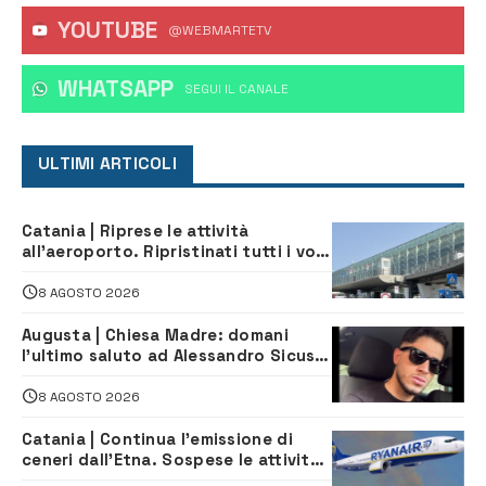
YOUTUBE
@WEBMARTETV
WHATSAPP
‎SEGUI IL CANALE
ULTIMI ARTICOLI
Catania | Riprese le attività
all’aeroporto. Ripristinati tutti i voli
in arrivo e in partenza
8 AGOSTO 2026
Augusta | Chiesa Madre: domani
l’ultimo saluto ad Alessandro Sicuso,
morto in un incidente stradale
8 AGOSTO 2026
Catania | Continua l’emissione di
ceneri dall’Etna. Sospese le attività
all’aeroporto di Fontanarossa