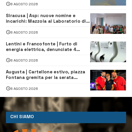
8 AGOSTO 2026
Siracusa | Asp: nuove nomine e
incarichi: Mazzola al Laboratorio di
Sanità pubblica, Matteliano al
Servizio Legale
8 AGOSTO 2026
Lentini e Francofonte | Furto di
energia elettrica, denunciate 4
persone
8 AGOSTO 2026
Augusta | Cartellone estivo, piazza
Fontana gremita per la serata
caraibica con Andrea Mojito
8 AGOSTO 2026
CHI SIAMO