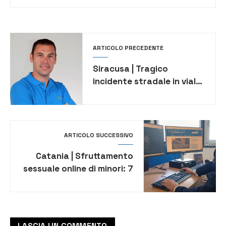
ARTICOLO PRECEDENTE
Siracusa | Tragico
incidente stradale in viale
Epipoli: muore un
motociclista di 48 anni
ARTICOLO SUCCESSIVO
Catania | Sfruttamento
sessuale online di minori: 7
arresti, di cui 5 nella
provincia etnea. 30
indagati