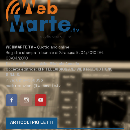
WEBMARTE.TV
– Quotidiano online
Registro stampa Tribunale di Siracusa N. 04/2010 DEL
09/04/2010
Direttore Responsabile:
Michele Accolla
Società editrice:
KFP TELEVISION AND WEB PRODUCTIONS
S.R.L.S.
P.Iva:
02184950893
mail:
redazione@webmarte.tv
ARTICOLI PIÙ LETTI