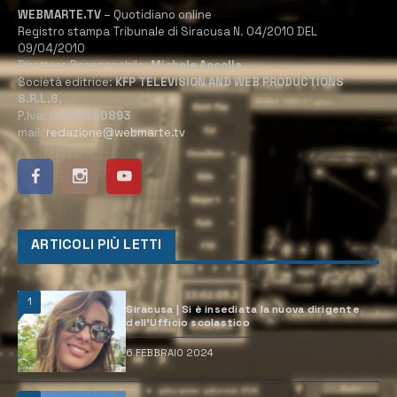
WEBMARTE.TV
– Quotidiano online
Registro stampa Tribunale di Siracusa N. 04/2010 DEL
09/04/2010
Direttore Responsabile:
Michele Accolla
Società editrice:
KFP TELEVISION AND WEB PRODUCTIONS
S.R.L.S.
P.Iva:
02184950893
mail:
redazione@webmarte.tv
ARTICOLI PIÙ LETTI
1
Siracusa | Si è insediata la nuova dirigente
dell’Ufficio scolastico
6 FEBBRAIO 2024