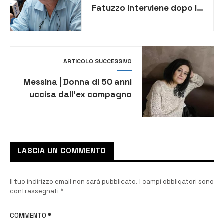
Fatuzzo interviene dopo la
sentenza del Tar sul
depuratore
ARTICOLO SUCCESSIVO
Messina | Donna di 50 anni
uccisa dall’ex compagno
che ha confessato
LASCIA UN COMMENTO
Il tuo indirizzo email non sarà pubblicato.
I campi obbligatori sono
contrassegnati
*
COMMENTO
*