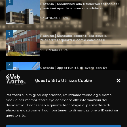
2
Catania | Assunzioni alla StMicroelectronics:
posizioni aperte e come candidarsi
12 GENNAIO 2024
3
Pachino | Mancano docenti alla scuola
“Calleri”: requisiti e come candidarsi
18 GENNAIO 2024
4
Catania | Opportunità di lavoro con St
Microelectronics: centinaia di assunzioni
previste
Questo Sito Utilizza Cookie
28 MARZO 2024
Per fornire le migliori esperienze, utilizziamo tecnologie come i
cookie per memorizzare e/o accedere alle informazioni del
MAPPA DEL SITO
dispositivo. Il consenso a queste tecnologie ci permetterà di
elaborare dati come il comportamento di navigazione o ID unici su
questo sito.
> NOTIZIE