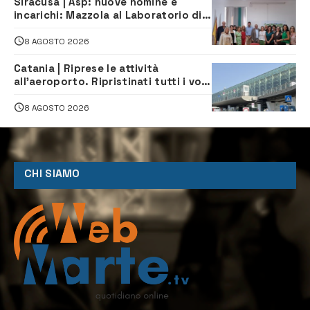
Siracusa | Asp: nuove nomine e
incarichi: Mazzola al Laboratorio di
Sanità pubblica, Matteliano al
Servizio Legale
8 AGOSTO 2026
Catania | Riprese le attività
all’aeroporto. Ripristinati tutti i voli
in arrivo e in partenza
8 AGOSTO 2026
CHI SIAMO