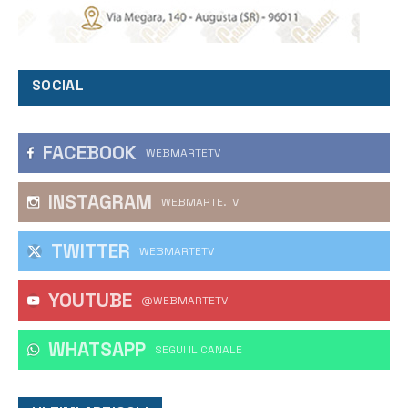
SOCIAL
FACEBOOK
WEBMARTETV
INSTAGRAM
WEBMARTE.TV
TWITTER
WEBMARTETV
YOUTUBE
@WEBMARTETV
WHATSAPP
‎SEGUI IL CANALE