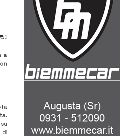
0
a a
non
sta
ata
.
 su
 di