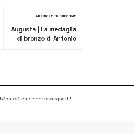
ARTICOLO SUCCESSIVO
Augusta | La medaglia
di bronzo di Antonio
Scaduto “Ha fatto
sognare un’intera
città”
bligatori sono contrassegnati
*