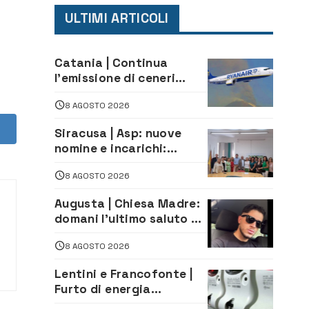
ULTIMI ARTICOLI
Catania | Continua
l’emissione di ceneri
dall’Etna. Sospese le
8 AGOSTO 2026
attività all’aeroporto di
Fontanarossa
Siracusa | Asp: nuove
nomine e incarichi:
Mazzola al Laboratorio
8 AGOSTO 2026
di Sanità pubblica,
Matteliano al Servizio
Augusta | Chiesa Madre:
Legale
domani l’ultimo saluto ad
Alessandro Sicuso,
8 AGOSTO 2026
morto in un incidente
stradale
Lentini e Francofonte |
Furto di energia
elettrica, denunciate 4