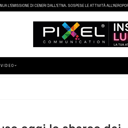
L’EMISSIONE DI CENERI DALL’ETNA. SOSPESE LE ATTIVITÀ ALL’AEROPORTO
VIDEO