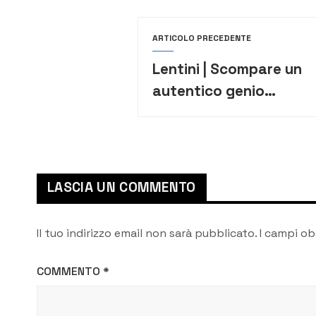
ARTICOLO PRECEDENTE
Lentini | Scompare un
autentico genio
artistico, città in lutto
per Franco Condorelli
LASCIA UN COMMENTO
Il tuo indirizzo email non sarà pubblicato.
I campi ob
COMMENTO
*