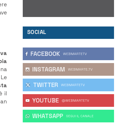
ere
ave
SOCIAL
iva
FACEBOOK
WEBMARTETV
bia
INSTAGRAM
nna
WEBMARTE.TV
 Le
TWITTER
sta
WEBMARTETV
 il
YOUTUBE
ean
@WEBMARTETV
WHATSAPP
‎SEGUI IL CANALE