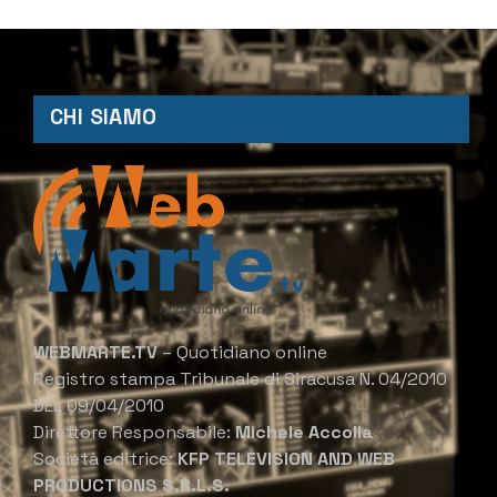
CHI SIAMO
WEBMARTE.TV
– Quotidiano online
Registro stampa Tribunale di Siracusa N. 04/2010
DEL 09/04/2010
Direttore Responsabile:
Michele Accolla
Società editrice:
KFP TELEVISION AND WEB
PRODUCTIONS S.R.L.S.