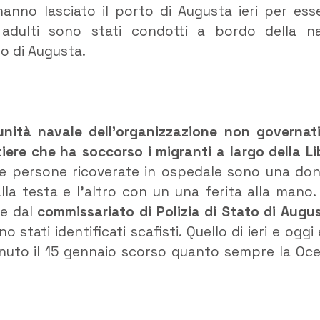
hanno lasciato il porto di Augusta ieri per ess
li adulti sono stati condotti a bordo della n
o di Augusta.
unità navale dell’organizzazione non governat
iere che ha soccorso i migranti a largo della Li
re persone ricoverate in ospedale sono una do
lla testa e l’altro con un una ferita alla mano.
te dal
commissariato di Polizia di Stato di Augu
o stati identificati scafisti. Quello di ieri e oggi è
enuto il 15 gennaio scorso quanto sempre la Oc