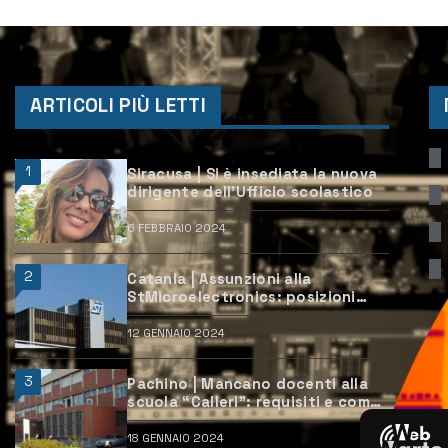
ARTICOLI PIÙ LETTI
1
Siracusa | Si è insediata la nuova
dirigente dell’Ufficio scolastico
6 FEBBRAIO 2024
2
Catania | Assunzioni alla
StMicroelectronics: posizioni
aperte e come candidarsi
12 GENNAIO 2024
3
Pachino | Mancano docenti alla
scuola “Calleri”: requisiti e come
candidarsi
18 GENNAIO 2024